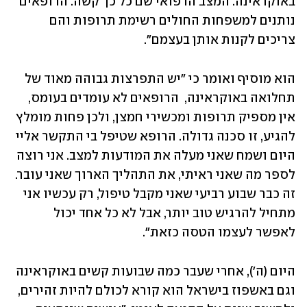
באוקראינה. המצב הרפואי שם כל כך קשה. הרופאים 
נותנים למשפחות החולים רשימת תרופות והם 
צריכים לקנות אותן בעצמם". 
הוא מוסיף ואומר כי "יש התפרצות גבוהה מאוד של 
תחלואה באוקראינה,  הרופאים לא עומדים בעומס, 
אין מספיק תרופות ומכשירי חמצן, ולכן פחות מומלץ 
להגיע, זו סכנה גדולה. הרופא שטיפל בי התקשר אליי 
היום ושמח שאני מעלה את המודעות למצב. אני רוצה 
לספר מה שאני ראיתי, את התהליך הארוך שאני עובר. 
זה כבר שבוע רביעי שאני מקבל טיפול, רק עכשיו אני 
מתחיל להרגיש טוב יותר, אבל לא כל אחד יכול 
לאפשר לעצמו הטסה כזאת".
היום (ה'), אחרי שעבר כמה שבועות קשים באוקראינה 
וגם באשפוז בישראל הוא קורא לכולם להיות זהירים, 