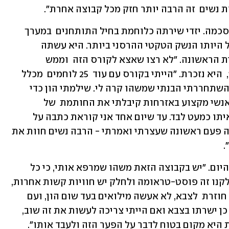
 נשים  זה הרבה יותר חזק מכל קבוצה אחרת".
לידה יושבת חגית יזדי (36), שמהנהנת בהסכמה. יזדי שירתה כלוחמת בחיל התותחנים  במערך  
MLRS שזכה לכינוי הצה"לי "המנתץ" בשל היותו הנשק הטקטי ההרסני ביותר. היא עשתה 
היסטוריה בחיל כשהפכה לנהגת המבצעית הראשונה. "לא רצו שאצא לקורס הזה  וממש 
התעקשתי. רציתי להוכיח שאני מסוגלת",  היא נזכרת. "הייתי בקורס עם עוד  25 לוחמים  מכלל 
היחידות בצה"ל. הרגשתי במקום טוב. כשהשתחררתי הבנתי שמשהו קרה לי. שילמתי הון כדי 
לטפל במה שהשירות הצבאי הותיר בי, מאנשי מקצוע באזרחות קיבלתי את החותמת  של 
פוסט-טראומה, וזה משהו שהתמודדתי איתו כמעט לבד. עד שיום אחד אני קוראת כתבה על  
נשים נפגעות פוסט-טראומה, וזאת הייתה פעם ראשונה שעצרתי ואמרתי - הרבה נשים חוות את 
.
יזדי ביקשה להצטרף לקבוצה עוד באותו היום. "יש בקבוצה הזאת משהו שמרפא אותי, כי כל 
אחת מאיתנו יצאה עם משהו מהצבא. לחלקנו זה פוסט-טראומה ולחלק יש חוויות קשות אחרות, 
כמו הקטנה בשירות על ידי גברים. אני לא חוזרת  לצבא, לא אעשה מילואים בעד שום הון, ועם 
זאת יש לי דיסוננס בנושא כי הילדים שלי כן ישרתו בצבא ואם הייתי צריכה לעשות את זה שוב, 
 היא מקום בטוח לדבר על הפער הזה ולעבד אותו".