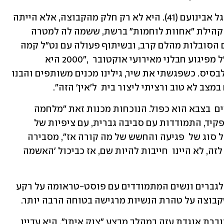
במעגל הנשים הייחודי הזה יושבת גם מי-גל אבינועם (41). היא לא רק חלק מהקבוצה, אלא הייתה 
בין מקימיה. יחד עם שיר פלד הקימה  את קהילת "אחוות לוחמות" ברשת, ששמה לה למטרה 
לטפל בחוסר מודעות כמענה ובמה לנשים הסובלות מהלם קרב, ובשיתוף פעולה עם נט"ל קמה 
למעשה קבוצת המנטוריות. "אני נכת צה"ל מפיגוע חבלני מאירועי אוקטובר  ,"2000 היא 
משתפת, "הייתי אז מ"כית טירונים בדרך לבסיס. כשפגשתי את שיר, גילינו מכנים משותפים והבנו 
צב לא טוב ורציתי ליצור בית  ל'אין' הזה".
מהר מאוד מתברר עד כמה האתגר של נשים  בצבא הוא כפול. הנוכחות מכנות זאת "מלחמה  
כפולה": "יש פה מצד אחד את האתגר בתפקיד, התמודדות עם סביבה גברית, עם ציפיות של 
החברה ממך, ומצד שני החשש שניפגע בכל סוג של  פגיעה והחשש של מה קורה אז", מסבירה 
אבינועם. "בניגוד לגברים, אנחנו התנדבנו לזה, לא היינו  חייבות להיות שם, אז כביכול 'האשמה 
בנט"ל קיימות קבוצות תמיכה משותפות לגברים ונשים המתמודדים עם פוסט-טראומה על רקע 
קבוצה על טהרת הנשיות מרגישה בטוחה הרבה יותר.
יובל חנינוביץ (27) שירתה בדובר צה"ל כדוברת אוגדת עזה במהלך מבצע "צוק איתן". היא עדיין 