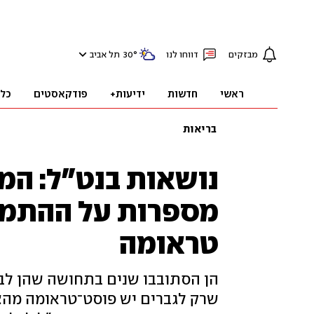
מבזקים
דווחו לנו
°
30
תל אביב
ראשי
חדשות
ידיעות+
פודקאסטים
כל
בריאות
נושאות בנט"ל: המ
מספרות על ההתמו
טראומה
הן הסתובבו שנים בתחושה שהן לבד