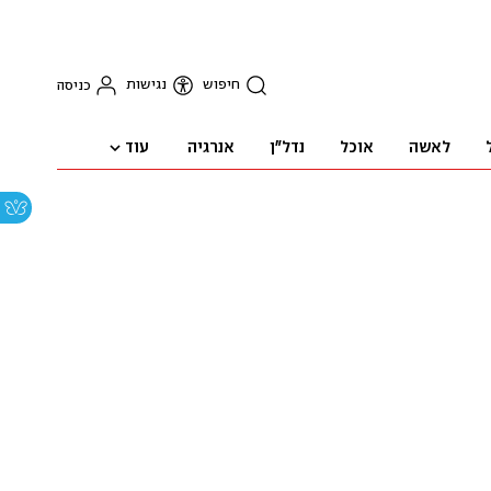
חיפוש
נגישות
כניסה
עוד
לאשה
אוכל
נדל"ן
אנרגיה