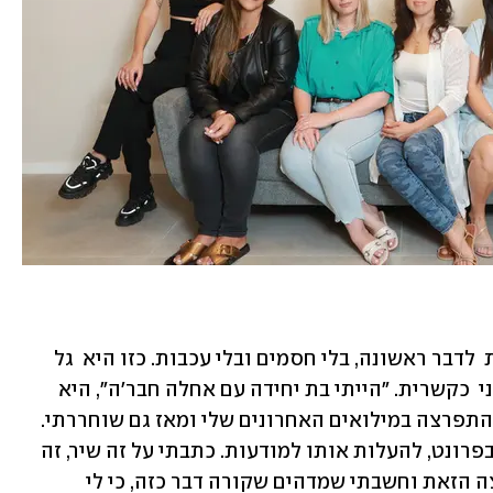
בכל דינמיקה קבוצתית יש את מי שבוחרת  לדבר ראשונה, בלי חסמים ובלי עכבות. כזו היא  גל 
בכר (,(31 מוזיקאית ששירתה בחטיבת גולני  כקשרית. "הייתי בת יחידה עם אחלה חבר'ה", היא 
מספרת. "אני חיה לצד הפוסטטראומה שהתפרצה במילואים האחרונים שלי ומאז גם שוחררתי. 
תמיד חיפשתי איך לשים את הנושא הזה בפרונט, להעלות אותו למודעות. כתבתי על זה שיר, זה 
המקום הקל עבורי. ואז שמעתי על הקבוצה הזאת וחשבתי שמדהים שקורה דבר כזה, כי לי 