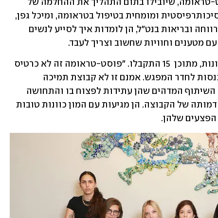
לחימה, חלקן הגדול מתמודדות עם  פוסט-טראומה, שיובילו בתום התהליך את ההחלמה של 
נשים כמוהן. בעזרת המנחות יפעת יגר, פסיכותרפיסטית ומומחית בטיפול בטראומה, ומיכל גפן, 
עובדת סוציאלית קלינית ומנהלת  תחום רווחה ובריאות בנט"ל, הן לומדות איך לסייע לנשים 
 מטענים וחוויות שחשוב וצריך לעבד.
כשלושים נשים בגילים שונים הגיעו לראיונות, מתוכן  15 התקבלו. "פוסט-טראומה זה לא כרטיס  
כניסה לקבוצה", מבהירה גפן כשאנחנו נכנסות לחדר המפגש. אמנם זו לא קבוצת תמיכה 
בהגדרה, אך הישיבה במעגל בחדר מרווח, השיתוף המדהים שהן עתידות לפצוח בו והתחושה 
הברורה של מרחב בטוח – משרטטים את דמותה של הקבוצה. הן מגיעות עם המון כוונות טובות 
הפצעים שלהן.