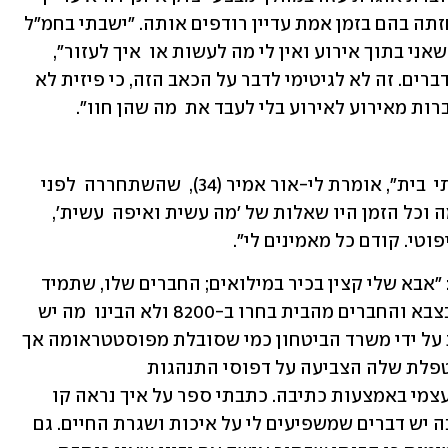
משרתת במילואים, למרות שהמראות שחזתה בהם בזמן אמת עדיין רודפים אותה. "ישבתי בחמ"ל 
וראיתי יריות, מראות קשים, אני מרגישה שאני בתוך אירוע ואין לי מה לעשות או  איך לעזור", 
היא מספרת. "אין לך עם מי לחלוק  את הדברים. זה לא לגיטימי לדבר על הכאב הזה, כי פיזית לא 
ות מאירוע לאירוע בלי לעבד את  מה שהן חוו".
"זו הפעם הראשונה מאז השחרור שמצאתי  בית", אומרת לי-אור אמיר (34),  שהשתחררה  לפני  
14 שנה. "שירתתי בשטחים כתומכת לחימה וכל הזמן היו שאלות של 'מה עשית ואיפה  עשית', 
וטי. קודם כל מאמינים לי".
אמיר מגיעה לדבריה ממשפחה "מגויסת": "אבא שלי קצין בכיר במילואים; החברים שלו, שתמיד 
היו חברים טובים של המשפחה, בכירים  בצבא והחברים מהבית בחרו ב-8200 ולא הבינו  מה יש 
לי לחפש בשטחים". גם אמיר אינה מוכרת על ידי משרד הביטחון כמי שסובלת מפוסטטראומה אך 
לפני שנתיים במסגרת טיפול שעברה המטפלת שלה הצביעה על דפוסי התנהגות  
פוסט-טראומטיים. "כל השנים טיפלתי בעצמי באמצעות כתיבה. כתבתי ספר על איך נראה קו 
בשטחים. עם הזמן הבנתי שלמרות הכתיבה יש דברים שמשפיעים לי על איכות ושגרת החיים. גם 