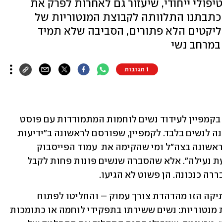
יפולי ייחודי, שיעזור גם לאחרות לפרק את
 כתבתנו התלוותה לקבוצת המנטוריות של
ליקטים הלא פתורים, הסביבה שלא תמיד
במרחב נשי
1 תגובות
לפני כעשרה חודשים יצאו בעמותת נט"ל בקמפיין לעידוד נשים לוחמות המתמודדות עם פוסט 
טראומה להשתתף בקבוצת תמיכה ראשונה לנשים בלבד. לקמפיין, שפורסם לראשונה ב"ידיעות 
אחרונות", גויסו שיר פלד, המסתערבת הראשונה בצה"ל ומי שהקימה את  עמוד הפייסבוק 
"אחוות לוחמות", וג'וי ריגר,  שחקנית "שעת נעילה". אלא שהסברה שנשים פונות פחות לקבל 
רה כנכונה. הן פשוט לא הגיעו.
בנט"ל החליטו לא לוותר. הם הבינו שהשתיקה הזו מהדהדת צורך עמוק – והחליטו לפתוח 
קבוצה ייחודית וראשונה מסוגה להכשרת מנטוריות: נשים ששירתו בתפקידי לוחמה או כתומכות 