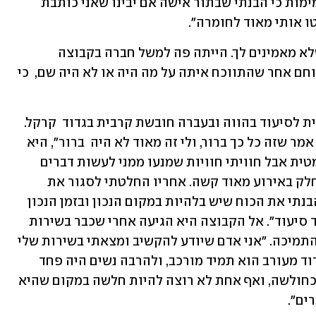
כשכתבתי את הספר דאגתי לשמור על עמימות כי הבנתי שבתור אישה אם יבינו שאני כותבת 
ו אותי מאוד לחומרה".
יפעת מוסיפה: "זה מייצר המון בדידות, שלא מאמינים לך. הייתה פה למשל חברה בקבוצה 
שתיארה אירוע שהיא הייתה בו פיזית, ולוחם אחר שהתווכח איתה על מה היה או לא היה שם,  כי 
שלומית בן-סנדר מהלל (29) היא סטודנטית לסיעוד בהווה ובעברה חובשת קרבית בגדוד  קרקל. 
"כל מי ששמע שהלכתי ללמוד סיעוד ישר אמר שזה כל כך ברור, ולי זה מאוד לא היה  ברור", היא 
משתפת. "אני לא מאובחנת כפוסטטראומטית אבל חוויתי חוויות שמנעו ממני לעשות דברים 
בחיים. לקראת סוף השירות שלי לקחתי חלק באירוע מאוד קשה. אחריו החלטתי לסגור את 
הפרק הזה בחיים, אבל בטיפול שעברתי הבנתי את הכוח שיש בלהיות במקום הנכון ובזמן הנכון 
עם הידע הנדרש. החלטתי כן ללכת  ללמוד סיעוד". אל הקבוצה היא הגיעה אחרי שכבר בשירות 
הבינה כמה נשים צריכות את  ההקשבה והתמיכה. "אני אדם שיודע להקשיב ומצאתי בשירות שלי 
שהיו נשים סביבי שהיו  צריכות את זה. גדוד מעורב הוא תמיד מורכב, ולהרבה נשים היה פחד 
לספר את החוויה בקול. השיתוף הצטייר כחולשה, ואף אחת לא רוצה להיות חלשה במקום שהיא 
ים".