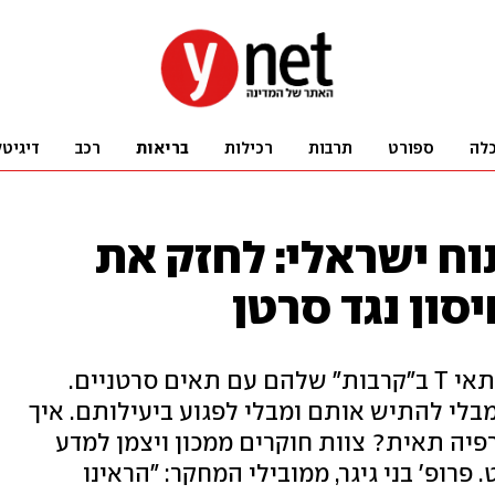
לה
ספורט
תרבות
רכילות
בריאות
רכב
דיגיטל
וח ישראלי: לחזק את
סון נגד סרטן
המטרה: להגביר את הקטלניות של תאי T ב"קרבות" שלהם עם תאים סרטניים.
מצעי: חלוקה מהירה של תאי T מבלי להתיש אותם ומבלי לפגוע ביעילותם. איך
פיה תאית? צוות חוקרים ממכון ויצמן למדע
רופ' בני גיגר, ממובילי המחקר: "הראינו