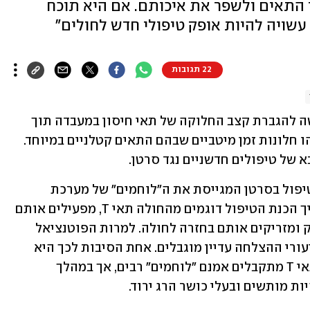
ר התאים ולשפר את איכותם. אם היא תוכח
 עשויה להיות אופק טיפולי חדש לחולים"
22 תגובות
מדעני מכון ויצמן למדע פיתחו גישה חדשה להגברת קצב החלוקה של תאי חיסון במעבדה תוך 
שימור יכולתם להרוג תאים סרטניים, וזיהו חלונות זמן מיטביים שבהם התאים קטלניים במיוחד. 
 של טיפולים חדשניים נגד סרטן.
אימונותרפיה תאית היא גישה מובילה לטיפול בסרטן המגייסת את ה"לוחמים" של מערכת 
החיסון - תאי T - למלחמה בגידול. בתהליך הכנת הטיפול דוגמים מהחולה תאי T, מפעילים אותם 
כך שיתחלקו במהירות במעבדה לצבא ענק ומזריקים אותם בחזרה לחולה. למרות הפוטנציאל 
הרב שבגיוס מערכת החיסון למלחמה, שיעורי ההצלחה עדיין מוגבלים. אחת הסיבות לכך היא 
שלאחר שבועות של חלוקה מואצת של תאי T מתקבלים אמנם "לוחמים" רבים, אך במהלך 
ות מותשים ובעלי כושר הרג ירוד.