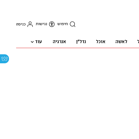
חיפוש
נגישות
כניסה
עוד
לאשה
אוכל
נדל"ן
אנרגיה