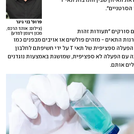
מנגנונים מולקולריים מרכזיים המווסתים את האיזון שבין התרבות תאי T 
הסרטניים".
פרופ' בני גיגר
צילום: אוהד הרכס, 
תאי T קטלניים שומרים על הגוף בכך שהם סורקים "תעודות זהות 
מכון ויצמן למדע
תאיות" - מקטעי חלבון המוצגים על ממברנות התאים - מזהים פולשים או אויבים מבפנים כמו 
תאי סרטן והורגים אותם. במחקר החדש, הפעלה ספציפית של תאי T על ידי חשיפתם לחלבון 
שנמצא על גבי התאים הסרטניים הושוותה עם הפעלה לא ספציפית, שמושגת באמצעות נוגדנים 
ים אותם.