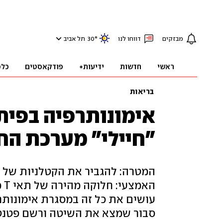
מבזקים
דווחו לנו
°
30
תל אביב
ראשי
חדשות
ידיעות+
פודקאסטים
כלכ
בריאות
אימונותרפיה בפית
"חיילי" מערכת החי
הא
עושים את כל זה במסגרת אימונותר
סבור שמצא את השיטה ורשם פטנט. פ