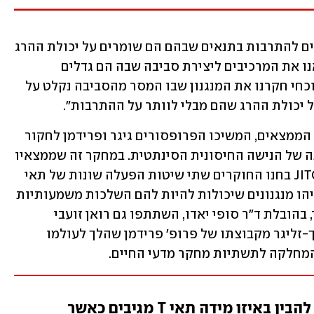
"הנישה הסינתטית שפיתחנו גורמת לתאים להתרבות בתנאים שבהם הם שומרים על יכולת ההרג 
באופן אופטימלי. בראשית הפרויקט מצאנו את המרכיבים ליצירת סביבה שבה הם גדלים 
ושומרים על התכונות האלה, ובמחקר הנוכחי חקרנו את המנגנון שבו המסר מהסביבה נקלט על 
 יכולת ההרג שהם מבלי לוותר על ההתרבות".
על מנת להתקדם בדרך ליישום רפואי של הממצאים, המשיכו הפרופסורים גיגר ופרידמן לחקור 
את המנגנון המולקולרי שאחראי לסגולתה של הנישה החיסונית הסינתטית. במחקר זה שממצאיו 
התפרסמו באחרונה בכתב-העת המדעי JITC בחנו החוקרים שתי שיטות הפעלה שונות של תאי 
T, בנוכחות ובהיעדר הנישה החיסונית, וזיהו מנגנונים שיכולות להיות להם השלכות משמעותיות 
על קידום האימונותרפיה התאית. במחקר, בהובלת ד"ר סופי יאדו, השתתפו גם רואן זועבי 
מקבוצתו של פרופ' גיגר, ד"ר שלומית רייך-זליגר מקבוצתו של פרופ' פרידמן שהלך לעולמו 
פרופ' בני גיגר: "היה חשוב לנו להבין באיזו מידה תאי T מגיבים כאשר