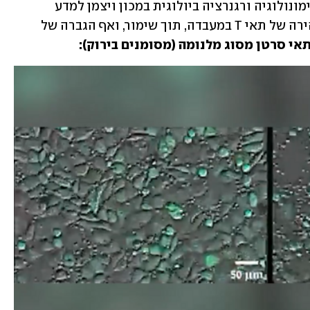
במעבדתו של פרופ׳ בני גיגר במחלקה לאימונולוגיה ורגנרציה ביולוגית במכון ויצמן למדע 
פותחה גישה חדשה שגורמת לחלוקה מהירה של תאי T במעבדה, תוך שימור, ואף הגברה של 