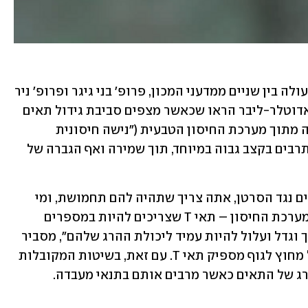
המחקר החל לפני כעשר שנים, כשיתוף פעולה בין שניים ממדעני המכון, פרופ' בני גיגר ופרופ' ניר 
פרידמן המנוח, אשר יחד עם ד"ר שמרית אדוטלר-ליבר הראו שכאשר מצפים סביבת גידול תאים 
מלאכותית בשני חלבונים שנבחרו בקפידה מתוך מערכת החיסון הטבעית ("נישה חיסונית 
סינתטית"), תאי T קטלניים הגדלים בה מתרבים בקצב גבוה במיוחד, תוך שמירה ואף הגברה של 
"כאשר אתה צריך הרבה חיילים של לוחמים נגד הסרטן, אתה צריך שתהיה להם תחמושת, ומי 
שעושה את זה אלה תאים ספציפיים של מערכת החיסון – תאי T שצריכים להיות במספרים 
מספיקים כדי להתמודד עם הסרטן שהולך וגדל ועלול להיות עמיד ליכולת ההרג שלהם", מסביר 
פרופ' גיגר, "הרעיון שלנו היה לבוא ולגדל מחוץ לגוף מספיק תאי T. עם זאת, בשיטות המקובלות 
רג של התאים כאשר מרבים אותם בתנאי מעבדה.