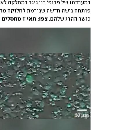
כושר ההרג שלהם. 
צפו: תאי T מחסלים תאי סרטן מסוג מלנומה (מסומנים בירוק):