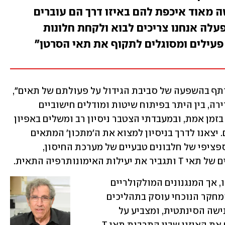
 מאוד איכפת להם באיזו דרך הם עוברים
לה אנחנו צריכים לבוא ולקחת חלונות
פעילים ומסוגלים לתקוף את תאי הסרטן"
"ניר ואני ניגשנו לפרויקט מתוך עניין משותף בהשפעה של סביבת הגידול על פעולתם של תאים", 
מתאר פרופ' גיגר. "לניר הייתה תרומה אדירה, בין היתר בפיתוח שיטות ומודלים חישוביים 
למעקב אחר התנהגות תאי חיסון בודדים בזמן אמת, ובמעבדתי הצטבר ניסיון רב ומשלים באפיון 
האינטראקציה שבין תאים חיים לסביבתם. יצאנו לדרך בניסיון למצוא את ה'מתכון' המתאים 
לנישה החיסונית, והחלטנו לחפש הרכב ספציפי של חלבונים טבעיים של מערכת החיסון, 
מונותרפיה התאית.
"במחקר הראשוני הצלחנו לפתח נישה כזו, אך המנגנונים המולקולריים 
שמופעלים על ידיה נותרו בלתי ידועים. המחקר הנוכחי עוסק בתהליכים 
שמתחוללים בתאי T לאחר המפגש עם הנישה הסינתטית, ומצביע על 