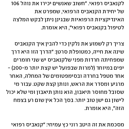
לקנאביס רפואי. "חשוב שאנשים יכירו את נוהל 106 
של יחידת הקנאביס הרפואי, שמפרט את 
האינדיקציות הרפואיות שבגינן ניתן לבקש המלצה 
לטיפול בקנאביס רפואי", היא אומרת.
צריך רק לשמוע את נלקין כדי להבין איך הקנאביס 
שינה את חייה, כמטופלת סרטן: "הדרך הזו היא דרך 
שמפחיתה חרדות מפני שלקנאביס יש שני חומרים 
יפים במיוחד (למרות שבפועל יש קצת יותר מ-200) - 
אחד מטפל בחרדה ובסימפטומים של המחלה, האחר 
מרגיע ומסדר את הראש, ונותן קצת שקט. עבור מי 
שסובל מחוסר תיאבון, הוא נותן תיאבון ומי שלא יכול 
לישון גם ישן טוב יותר. בסך הכל אין שום רע בצמח 
הזה", היא אומרת.
מסכמת את זה היטב רוני כץ עמיחי: "קנאביס רפואי 