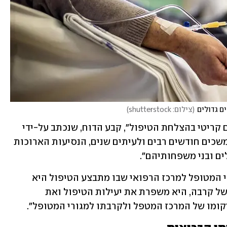
(
צילום: shutterstock
)
"המרחק מהבית למרכז הטיפולי הוא גורם קריטי בהצלחת הטיפול", קבע הדוח, שנכתב על-ידי 
צוות רב תחומי. "כשמדובר בטיפולים שנמשכים חודשים רבים ולעיתים שנים, הנסיעות הארוכות 
ם ובני משפחותיהם". 
מסקנות המחקר קבעו שהקרבה של מגורי המטופל למרכז הרפואי שבו מתבצע הטיפול היא 
משמעותית. "כאשר קיימת רמה מסוימת של קרבה, היא משפרת את יעילות הטיפול ואת 
יקומו של המרכז המטפל ולקרבתו למגורי המטופל".