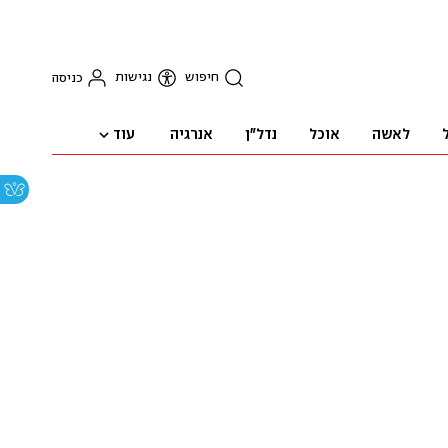
חיפוש
נגישות
כניסה
עוד
לאשה
אוכל
נדל"ן
אנרגיה