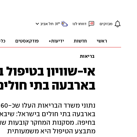
מבזקים
דווחו לנו
°
31
תל אביב
ראשי
חדשות
ידיעות+
פודקאסטים
כלכ
בריאות
אי-שוויון בטיפול ב
בארבעה בתי חולים
נ
בארבעה בתי חולים בישראל: שיבא, א
בחיפה. מסקנות המחקר קובעות שה
מתבצע הטיפול היא משמעותית