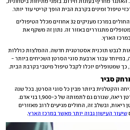
על היענותם לטיפול ועל סיכויי החלמתם. האתגר מחריף בעתות חירום. בזמני מתיחות ביטחונית, 
י טיפול זמינים בקרבת הבית הופך קריטי עוד יותר.
המחקר מצביע על פער נוסף: בעוד שבתי החולים במרכז מעניקים 32 אחוזים מכלל הטיפולים 
האונקולוגיים בישראל, רק 18 אחוזים מהמטופלים מתגוררים באזור זה. נתון זה משקף את 
מרכז הארץ.
על רקע ממצאים אלה, נקרא משרד הבריאות לגבש תוכנית אסטרטגית חדשה. ההמלצות כוללות 
חיזוק התשתיות האונקולוגיות בפריפריה, במיוחד עבור ארבעת סוגי הסרטן השכיחים ביותר - 
 כך שמטופלים יוכלו לקבל טיפול מיטבי בקרבת הבית. 
רחק סביר
 נחשב למחלה הממארת השכיחה והקטלנית ביותר מבין כל סוגי הסרטן. בכל שנה 
מאובחנים כ-3,000 מקרים חדשים של סרטן ריאה, שגורם גם לתמותה של כ-1,900 בני אדם. 
עישון הוא הגורם העיקרי להיווצרות סרטן ריאות, ובשלב זה, החולים מגיעים לרוב מאזורים 
שיעור העישון גבוה יותר מאשר במרכז הארץ
.