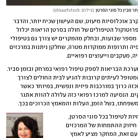
 מבין כל סוגי הסרטן
(
צילום: shiuurtstock
)
תופעה זו ניכרת במיוחד במגזר הערבי ובקרב אוכלוסיות מיעוט, שם העישון שכיח יותר, והדבר 
גורם לשיעורי תחלואה ותמותה גבוהים. פרוטוקול הטיפולים של חולה בסרטן הריאות יכלול 
בדרך כלל מספר מחזורי טיפול שנמשכים מספר שבועות, ובחלק מהמקרים יש צורך גם בטיפולי 
קרינה. כיום ניתן לשלב טיפולי אימונותרפיה ותרופות ממוקדות מטרה, שחלקן ניתנות במרכזים 
ה, מעקבים וייעוצים רפואיים.
חוק ביטוח בריאות ממלכתי קובע כי על מערכת הבריאות לספק טיפול רפואי במרחק ובזמן סביר. 
עם זאת, לאורך תקופה לא קצרה, נדרש המטופל לעיתים קרובות להגיע לבית החולים לצורך 
טיפולים, מעקבים או בדיקות. כל ביקור שכזה כרוך במורכבות פיזית ונפשית, במיוחד כאשר 
מדובר בנסיעות למרכזים רפואיים מרוחקים. הנסיעה למרכז רפואי כזה עלולה להוות אתגר 
משפחתו, בשל הזמן, העלות והמאמץ הכרוכים בכך.
ברור שלא בכל בית חולים יש צורך במומחיות לטיפול בכל סוגי הסרטן, 
ומחקר של משרד הבריאות אף ממליץ על חיזוק ההתמחות של המרכזים 
הגדולים בטיפול בסוגי סרטן נדירים. יחד עם זאת, המחקר מציע לאמץ 