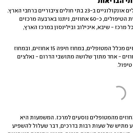
תי הבריאות
בשנים 2022-2018 נרשמו 1.7 מיליון טיפולים אונקולוגיים ב-23 בתי חולים ציבוריים ברחבי הארץ. 
כלומר, כ-400 אלף ימי טיפול בשנה. מרבית הטיפולים, כ-60 אחוזים, ניתנו בארבעה מרכזים 
רפואיים בלבד עם כ-200 אלף טיפולים בכל מרכז - שיבא, איכילוב ובילינסון במרכז הארץ, 
באופן יחסי, במחוז דרום מרוכזים 13 אחוזים מכלל המטופלים, במחוז חיפה 15 אחוזים, ובמחוז 
צפון 17 אחוזים. הנתונים מראים כי 36 אחוזים - אחד מתוך שלושה מתושבי הדרום - נאלצים 
יפול. 
בצפון המצב מעט טוב יותר, אך עדיין 12 אחוזים מהמטופלים נוסעים למרכז. המשמעות היא 
שעבור חולים רבים, יום טיפול הופך למסע מתיש של שעות רבות בדרכים, דבר שעלול להשפיע 