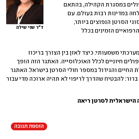
מודל משולב שיאפשר לספק חלק מהטיפולים במסגרת הקהילה, בהתאם 
לגישת "הרפואה המבוזרת", שזכתה להצלחה במדינות רבות בעולם. עם 
זאת, כאשר מדובר בסרטן הריאה, אחד מסוגי הסרטן הנפוצים ביותר, 
ד"ר שני שילה
עולה צורך ממשי להרחיב את השירותים הרפואיים הזמינים בכלל 
התמונה העולה מהמחקר מדגישה אתגר מערכתי משמעותי: כיצד לאזן בין הצורך בריכוז 
מומחיות במרכזים גדולים לבין הנגשת טיפולים חיוניים לכלל האוכלוסייה. האתגר הזה הופך 
משמעותי עוד יותר לנוכח העלייה בתוחלת החיים והגידול במספר חולי הסרטן בישראל. האתגר 
העומד בפני מערכת הבריאות הישראלית ברור: להבטיח שהדרך לריפוי לא תהיה ארוכה מדי עבור 
 הישראלית לסרטן ריאה 
הוספת תגובה