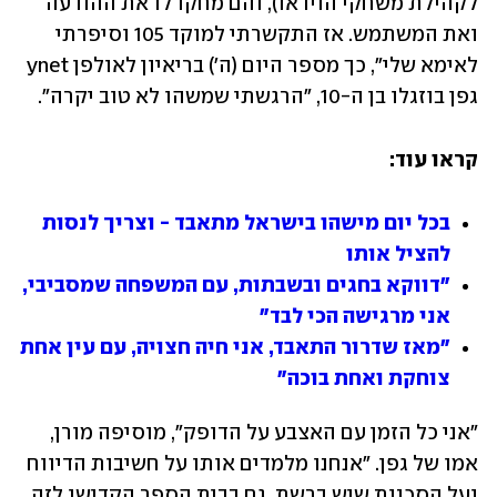
לקהילת משחקי הוידאו), והם מחקו לו את ההודעה 
ואת המשתמש. אז התקשרתי למוקד 105 וסיפרתי 
לאימא שלי", כך מספר היום (ה') בריאיון לאולפן ynet 
גפן בוזגלו בן ה-10, "הרגשתי שמשהו לא טוב יקרה". 
קראו עוד:
בכל יום מישהו בישראל מתאבד - וצריך לנסות 
להציל אותו
"דווקא בחגים ובשבתות, עם המשפחה שמסביבי, 
אני מרגישה הכי לבד"
"מאז שדרור התאבד, אני חיה חצויה, עם עין אחת 
צוחקת ואחת בוכה"
"אני כל הזמן עם האצבע על הדופק", מוסיפה מורן, 
אמו של גפן. "אנחנו מלמדים אותו על חשיבות הדיווח 
ועל הסכנות שיש ברשת. גם בבית הספר הקדישו לזה 