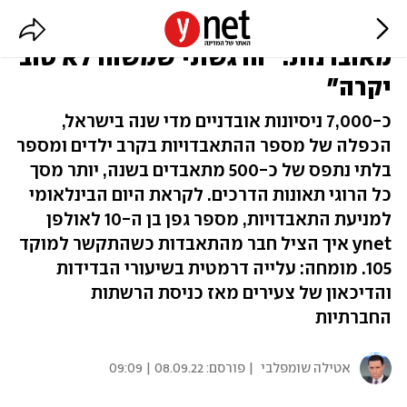
גפן בן ה-10 הציל את חברו לרשת
מאובדנות: "הרגשתי שמשהו לא טוב
יקרה"
כ-7,000 ניסיונות אובדניים מדי שנה בישראל,
הכפלה של מספר ההתאבדויות בקרב ילדים ומספר
בלתי נתפס של כ-500 מתאבדים בשנה, יותר מסך
כל הרוגי תאונות הדרכים. לקראת היום הבינלאומי
למניעת התאבדויות, מספר גפן בן ה-10 לאולפן
ynet איך הציל חבר מהתאבדות כשהתקשר למוקד
105. מומחה: עלייה דרמטית בשיעורי הבדידות
והדיכאון של צעירים מאז כניסת הרשתות
החברתיות
אטילה שומפלבי
| פורסם:
08.09.22 | 09:09