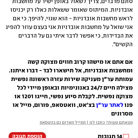
סתם מדברים, צריך לשאול באופן ישיר על מחשבות 
אובדניות. המיתוס שאומר ששאלות כאלו רק יכניסו 
לראש מחשבות אובדניות - הוא שגוי, להיפך. כי אם 
אני שואל על מחשבות אובדניות אני בעצם עוזר להפיג 
את הבדידות, כי אפשר לדבר איתי גם על הדברים 
הקשים".
אם אתם או מישהו קרוב חווים מצוקה קשה 
ומחשבות אובדניות, אל תישארו לבד - דברו איתנו. 
עמותת ער"ן מעניקה שירות עזרה ראשונה נפשית 
מצילה חיים 24/7 באנונימיות ובאופן מיידי לכל 
מצוקה נפשית. לקבלת סיוע נפשי, חייגו 1201 או 
פנו 
לאתר ער"ן 
בצ'אט, וואטסאפ, פורום, מייל או 
מסרונים
מצאתם טעות? כתבו לנו | המייל האדום גם בווטסאפ
14
תגובות
הוספת תגובה