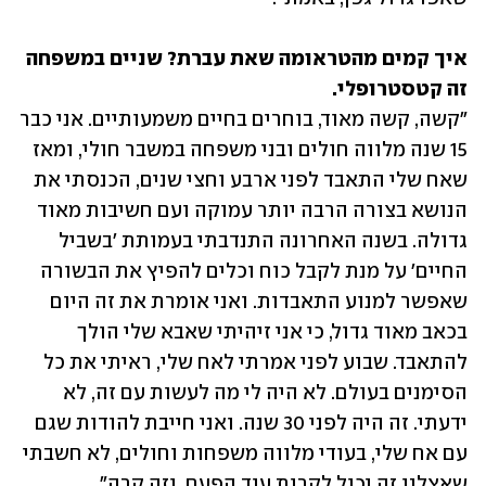
איך קמים מהטראומה שאת עברת? שניים במשפחה 
זה קטסטרופלי.

"קשה, קשה מאוד, בוחרים בחיים משמעותיים. אני כבר 
15 שנה מלווה חולים ובני משפחה במשבר חולי, ומאז 
שאח שלי התאבד לפני ארבע וחצי שנים, הכנסתי את 
הנושא בצורה הרבה יותר עמוקה ועם חשיבות מאוד 
גדולה. בשנה האחרונה התנדבתי בעמותת 'בשביל 
החיים' על מנת לקבל כוח וכלים להפיץ את הבשורה 
שאפשר למנוע התאבדות. ואני אומרת את זה היום 
בכאב מאוד גדול, כי אני זיהיתי שאבא שלי הולך 
להתאבד. שבוע לפני אמרתי לאח שלי, ראיתי את כל 
הסימנים בעולם. לא היה לי מה לעשות עם זה, לא 
ידעתי. זה היה לפני 30 שנה. ואני חייבת להודות שגם 
עם אח שלי, בעודי מלווה משפחות וחולים, לא חשבתי 
שאצלנו זה יכול לקרות עוד הפעם. וזה קרה".