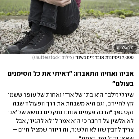
גלריה
7,000 ניסיונות אובדניים בשנה
(
צילום: shutterstock
)
אביה ואחיה התאבדו: "ראיתי את כל הסימנים 
בעולם"
שירלי זילבר היא בתו של אודי ואחות של עופר ששמו 
קץ לחייהם, וגם היא משבחת את דרך הפעולה שבה 
נקט גפן: "הרבה פעמים אנחנו נתקלים בנושא של 'אני 
לא אלשין על החבר כי הוא אמר לי לא להגיד', אבל 
צריך להבין שזו לא הלשנה, זה דיווח שמציל חיים – 
שאפו גדול גפן, באמת". 