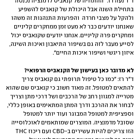
ד"ר נעה רז: "ההתוויה של קנאביס לדמנציה נכנסה 
בתחילת השנה אבל היכולת של קנאביס להשפיע 
ולהקל על מצבי חרדה  והפרעות התנהגות זה משהו 
שאנחנו יודעים כבר לא מעט זמן ממחקרים קליניים 
ומחקרים פרה קליניים. אנחנו יודעים שקנאביס יכול 
לסייע מעבר לזה גם בשיפור התיאבון ואיכות השינה, 
איזון ריגשי ושיפור איכות החיים".
לא מדובר כאן בעישון של הקנאביס הרפואי? 

ד"ר רז: "כמו כל טיפול תרופתי גם קנאביס צריך 
להתאים למטופל. זה מאוד חשוב כי קנאביס שם שהוא 
מטרייה למגוון רחב של הרכבים ושל דרכי מתן וצריך 
לבחור את ההרכב ודרך המתן המתאימים באופן כללי, 
וספציפית למטופל המבוגר ועוד יותר למטופל 
שסובל מדמנציה. המוצרים שמותאמים לאוכלוסייה 
הזו צריכים להיות עשירים ב-CBD ועם ריכוז THC 