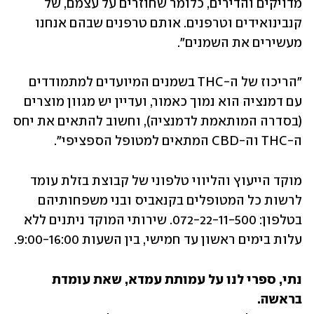
מדויקים והדירים, כלומר שחוזרים על עצמם, של 
קנבינואידים וטרפנים. אותם טרפנים שבהם אנחנו 
מעשירים את השמנים".
"הריכוז של ה-THC בשמנים המיועדים למתמודדים 
עם דמנציה הוא נמוך כאמור, ועדיין יש מגוון מוצרים 
(בסדרה המותאמת לדמנציה), וחשוב להתאים את יחס 
ה-THC וה-CBD המתאים למטופל הספציפי". 
מוקד הייעוץ והליווי טלפוני של קבוצת בזלת עומד 
לרשות כל המטופלים בקנאביס ובני משפחותיהם 
בטלפון: 072-22-11-500. שירותי המוקד ניתנים ללא 
עלות בימים ראשון עד חמישי, בין השעות 9:00-16:00.  
נתי, ספרי לנו על עמותת עמדא, שאת עומדת 
בראשה.
