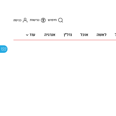
חיפוש
נגישות
כניסה
עוד
לאשה
אוכל
נדל"ן
אנרגיה