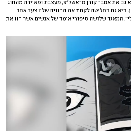
בין האנשים שחוו שיתוק שינה ניתן למצוא גם את אמבר קורן מראשל"צ, מעצבת ומאיירת מהחוג 
לתקשורת חזותית במכון הטכנולוגי חולון. היא גם החליטה לקחת את החוויה שלה צעד אחד 
קדימה וליצור אוסף אנתולוגי, "ביקור לילי", המאגד שלושה סיפורי אימה של אנשים אשר חוו את 