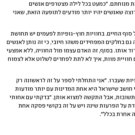
מוצאים אוזן קשבת לתופעה שמטרידה את מנוחתם. "כמעט בכל לילה מצטרפים אנשים 
שמחפשים תשובה למה שהם חווים. אני רוצה שאנשים יהיו יותר מודעים לתופעה הזאת, שאני 
"זה יכול לייצר תחושת פחד ומחשבות של סוף החיים. בחוויות חוץ-גופיות לפעמים יש תחושת 
אופוריה, משהו פתוח ומשוחרר. אני רואה גם בחלקים המפחידים משהו חיובי, כי זה נותן לאנשים 
יכולת להתמודד עם פחד מאוד גדול ולשרוד אותו. בסוף, זה האדם עצמו מול החוויה, ללא אמצעי 
עזר ויש משהו בלהתמודד באופן תדיר עם חוויית מוות, איך לא לתת לפחדים לשלוט אלא לצמוח 
לדבריו, אנשים עדיין חוששים לשתף בחוויות שעברו. "אני התחלתי לספר על זה לראשונה רק 
ב-2012, כשכתבתי את עבודת המחקר. אני חושב שישראל היא אחת המדינות עם יותר מודעות 
לחוויה הזאת". לביא ניסה לא פעם לקבל תשובות, אבל התקשה למצוא אותן. "בדקתי עם אחותי 
שנמצאת בלימודי הרפואה. גם אשתי לומדת על הפרעות שינה ויש על זה בקושי פסקה אחת 
 אחרת בכלל". 