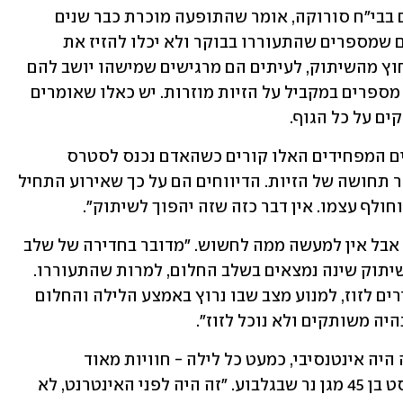
פרופ' אביב גולדברט, מנהל מחלקת ילדים בבי"ח סורוקה, אומר שהתופעה מוכרת כבר שנים 
רבות. "התלונות האופייניות הן של אנשים שמספרים שהתעוררו בבוקר ולא יכלו להזיז את 
הגפיים, הגוף לא נשמע להוראות המוח. חוץ מהשיתוק, לעיתים הם מרגישים שמישהו יושב להם 
על החזה וקשה להם לנשום. רוב האנשים מספרים במקביל על הזיות מוזרות. יש כאלו שאומרים 
ים על כל הגוף.
"רוב החוקרים בעולם סבורים שכל הדברים המפחידים האלו קורים כשהאדם נכנס לסטרס 
ולמגננה בגלל השיתוק, והוא מתחיל לייצר תחושה של הזיות. הדיווחים הם על כך שאירוע התחיל 
לף עצמו. אין דבר כזה שזה יהפוך לשיתוק".
לדבריו, חווית שיתוק שינה יכולה לערער, אבל אין למעשה ממה לחשוש. "מדובר בחדירה של שלב 
השינה לשלב הערות. אנשים שסובלים משיתוק שינה נמצאים בשלב החלום, למרות שהתעוררו. 
כשנמצאים בזמן חלום המוח מונע מהשרירים לזוז, למנוע מצב שבו נרוץ באמצע הלילה והחלום 
ה משותקים ולא נוכל לזוז". 
"התחלתי לחוות שיתוקי שינה בגיל 16, זה היה אינטנסיבי, כמעט כל לילה - חוויות מאוד 
עוצמתיות", נזכר יאיר לביא, פסיכותרפיסט בן 45 מגן נר שבגלבוע. "זה היה לפני האינטרנט, לא 