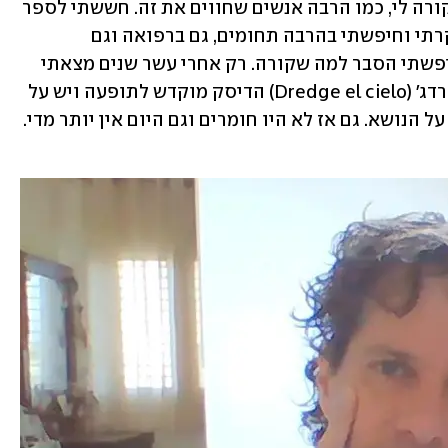
היה לי כל מידע על זה וניסיתי להבין מה קורה לי, כמו הרבה אנשים שחווים את זה. חששתי לספר 
לעוד אנשים כי זה לא נשמע הכי בריא. חקרתי וחיפשתי בהרבה תחומים, גם ברפואה וגם 
בתרבויות אחרות, רוחניות ומיסטיקה. חיפשתי הסבר למה שקורה. רק אחרי עשר שנים מצאתי 
את זה על דיסק של להקה שקוראים לה דרדג' (Dredge el cielo) הדיסק מוקדש לתופעה ויש על 
העטיפה כתבי יד של אנשים שחוו והסבר על הנושא. גם אז לא היו חומרים וגם היום אין יותר מדי. 