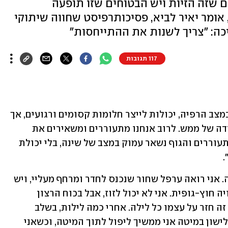
ם שזה הזיות ויש הבטוחים שזו תופעה
אומר יאיר לביא, פסיכותרפיסט שחווה שיתוקי
117 תגובות
שעות הלילה והשינה, כאשר הגוף נמצא במצב הרפיה, יכולות לייצר חלומות קסומים ורגועים, אך 
גם רגעים מפחידים, כאלה שמובילים לחרדה של ממש. לרוב אנחנו מתעוררים ומשאירים את 
החלום מאחור, אבל מה קורה כשאנחנו מתעוררים והגוף נשאר עמוק במצב של שינה, בלי יכולת 
 
"נרדמתי כרגיל והתעוררתי באמצע הלילה. אני רואה ערפל שחור שנכנס לחדר ומרחף מעליי, ויש 
כוח שמרתק אותי למיטה. זה היה כמו חוויה חוץ-גופית. אני לא יכול לזוז, אבל בכוח הרצון 
ניסיתי להתנגד לכוח שניסה להיכנס אלי. זה חזר על עצמו כל לילה. אחרי כמה לילות, בשלב 
כלשהו התחלתי להרגיש שבמקום לחזור לישון במיטה אני ממשיך ליפול לתוך המיטה, וכשאני 