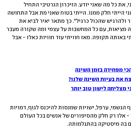
נופל אני מתחיל לשכוח את כל מי שהכרתי, את כל מה שאני יודע. הזיכרון הנרטיבי התחיל 
להתפוגג לאט-לאט. הבור נהפך ליקום ואני הייתי חלק ממנו. הייתי בטוח שאני מת אבל התחושה 
הייתה חיובית. זה היה מפתיע לקום בבוקר ולהרגיש שהכול כרגיל". כך מתאר יאיר לביא את 
חוויות שיתוק השינה שלו. "זו חוויה משנה מציאות, עם כל המחשבות על עצמי ומה שקורה מעבר 
לגבולות הגוף. זה היה משהו מאוד עוצמתי באותה תקופה. מאז חוויתי עוד חוויות כאלו - אבל 
כי מפחידה בזמן השינה
צח את בעיות השינה שלנו?
 מצליחה לישון טוב יותר
יציאה מהגוף, הסתכלות מלמעלה על הגוף הגשמי, ערפל, ישויות שמנסות להיכנס לגוף, דמויות 
שחודרות וחונקות ללא אפשרות להתנגד - אלו רק חלק מהסיפורים של אנשים בכל העולם 
 בה מיסטיקה בהתגלמותה. 