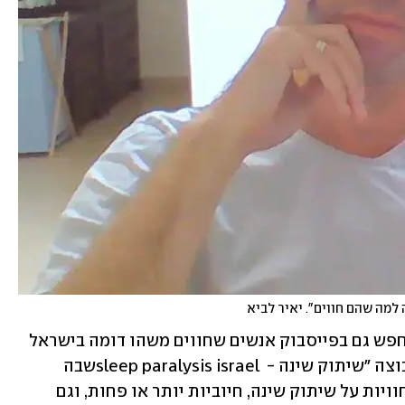
מה שהם חווים". יאיר לביא
החיפוש שלו אחר הסברים הוביל אותו לחפש גם בפייסבוק אנשים שחווים משהו דומה בישראל 
וכך הוא הקים לפני כשלוש שנים את הקבוצה "שיתוק שינה -  sleep paralysis israelשבה 
חברים היום כבר  5,584 איש, שמשתפים חוויות על שיתוק שינה, חיוביות יותר או פחות, וגם 