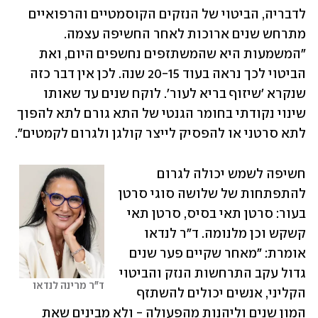
לדבריה, הביטוי של הנזקים הקוסמטיים והרפואיים 
מתרחש שנים ארוכות לאחר החשיפה עצמה. 
"המשמעות היא שהמשתזפים נחשפים היום, ואת 
הביטוי לכך נראה בעוד 20-15 שנה. לכן אין דבר כזה 
שנקרא 'שיזוף בריא לעור'. לוקח שנים עד שאותו 
שינוי נקודתי בחומר הגנטי של התא גורם לתא להפוך 
לתא סרטני או להפסיק לייצר קולגן ולגרום לקמטים".
חשיפה לשמש יכולה לגרום 
להתפתחות של שלושה סוגי סרטן 
בעור: סרטן תאי בסיס, סרטן תאי 
קשקש וכן מלנומה. ד"ר לנדאו 
אומרת: "מאחר שקיים פער שנים 
גדול עקב התרחשות הנזק והביטוי 
ד"ר מרינה לנדאו
הקליני, אנשים יכולים להשתזף 
המון שנים וליהנות מהפעולה - ולא מבינים שאת 