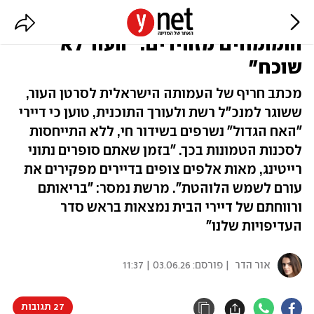
דיירי "האח הגדול" נשרפים בשמש -
והמומחים מזהירים: "העור לא
שוכח"
מכתב חריף של העמותה הישראלית לסרטן העור,
ששוגר למנכ"ל רשת ולעורך התוכנית, טוען כי דיירי
"האח הגדול" נשרפים בשידור חי, ללא התייחסות
לסכנות הטמונות בכך. "בזמן שאתם סופרים נתוני
רייטינג, מאות אלפים צופים בדיירים מפקירים את
עורם לשמש הלוהטת". מרשת נמסר: "בריאותם
ורווחתם של דיירי הבית נמצאות בראש סדר
העדיפויות שלנו"
אור הדר
| פורסם:
03.06.26 | 11:37
27 תגובות