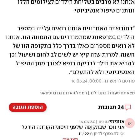
אנחנו לא מרבים בשליחת הילדים לצילומים הללו 
ונותנים טיפול אנטיביוטי.
"בחודשיים האחרונים אנחנו רואים עלייה במספר 
הילדים במרפאות שמתמודדים עם התמונה הזו. אנחנו 
לא רואים מספרים כאלו בדרך כלל בתקופה הזו של 
השנה. למרות שזה קיץ יש לשים לב לחום ושיעול וכן 
להביא את הילד לבדיקת רופא לצורך מתן הטיפול 
האנטיביוטי, ולא להתעלם".
פורסם לראשונה: 00:00, 16.06.24
מצאתם טעות? כתבו לנו | המייל האדום גם בווטסאפ
24
תגובות
הוספת תגובה
אנונימי
09:02 | 16.06.24
אנ
אני זוכר שבתקופה שלפני חיסוני הקורונה היו כל
מיני רופאים בעלי שם עולמי שהזהירו שהחיסון
להצטרף לדיון
22
1
יגרום לפגיעה במערכת החיסונית וביכולת הגוף