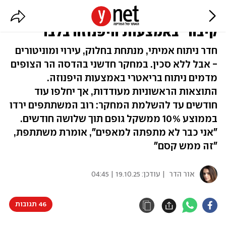
הוריד 25 ק"ג בלי ניתוח: "קיצור
קיבה" באמצעות היפנוזה בלבד
חדר ניתוח אמיתי, מנתחת בחלוק, עירוי ומוניטורים
- אבל ללא סכין. במחקר חדשני בהדסה הר הצופים
מדמים ניתוח בריאטרי באמצעות היפנוזה.
התוצאות הראשוניות מעודדות, אך יחלפו עוד
חודשים עד להשלמת המחקר: רוב המשתתפים ירדו
בממוצע 10% ממשקל גופם תוך שלושה חודשים.
"אני כבר לא מתפתה למאפים", אומרת משתתפת,
"זה ממש קסם"
אור הדר
| עודכן:
19.10.25 | 04:45
46 תגובות