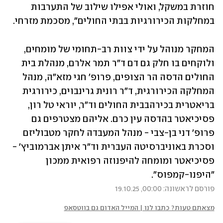
חוזרת במשקל, ואולי אפילו שילוב של התערבות 
במחלקות הכירורגיות בבתי החולים", מסכמת מזרחי.
המחקר מנוהל על ידי צוות רב-תחומי של מומחים, 
ולוקחים בו חלק גם דם ד"ר תמר אלרם, מנהלת בית 
החולים הדסה הר הצופים, פרופ' חגי מזא"ה, מנהל 
המחלקה הכירורגית, ד"ר רונית גרינבוים, כירורגית 
בריאטרית בכירהבבית החולים וד"ר, יוראי טל רון, 
פסיכיאטר בהדסה עין כרם. אליהם מצטרפים גם 
פרופ' דני בן-צבי - מנהל המעבדה לחקר מטבוליזם 
וסכרת באוניברסיטה העברית וד"ר איתן אברמוביץ' - 
פסיכיאטר ומומחה להיפנוזה רפואית ממכון 
"היפנו-קמפוס".
פורסם לראשונה: 00:00, 19.10.25
מצאתם טעות? כתבו לנו | המייל האדום גם בווטסאפ