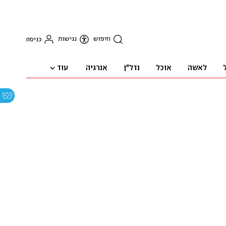
חיפוש
נגישות
כניסה
עוד
לאשה
אוכל
נדל"ן
אנרגיה