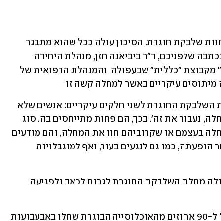
כל אדם מבוגר מצוי בסיכון פוטנציאלי לחוות שלבקת חוגרת. הסיכון עולה ככל שהוא מתבגר 
וככל שהמערכת החיסונית שלו נחלשת. בכתבה שלפניכם, ד"ר ביביאנה חזן, מנהלת היחידה 
למחלות זיהומיות במרכז הרפואי "העמק" מקבוצת "כללית" שבעפולה, והמנהלת הרפואית של 
 מיתוסים עיקריים באשר למחלה קשה זו
הקהל הרחב מתחלק בהתייחסותו למחלת השלבקת החוגרת לשני חלקים עיקריים: אנשים שלא 
חוו את המחלה, ואומרים: 'זה בסדר. אם נחלה, נעבור את זה'. בכך, הם פחות מתייחסים בה. סוג 
הקהל השני מורכב מאנשים שחוו את המחלה בעצמם או שקרוביהם חוו את המחלה, והם מודעים 
לכאב הקשה, שעלול להישאר זמן רב לאחר הופעתה, כמו גם לנגעים בעור, ואף למוגבלויות 
גם אצל אדם הנחשב לבריא בדרך כלל, עלולה מחלת השלבקת החוגרת לגרום לכאב ולפגיעה 
לפי הידוע לנו, הנגיף קיים בגופם של מעל ל-90 אחוזים מהאוכלוסייה הבוגרת שחלו באבעבועות 