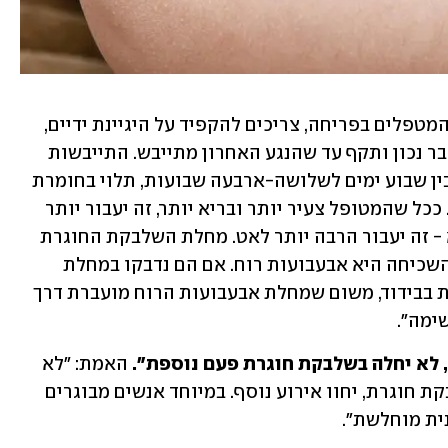
כמו כן, אנשים, דוגמת אנשי צוות רפואי, המטפלים בפריחה, צריכים להקפיד על היגיינת ידיים, 
לאחר טיפול בחולים בשלבקת חוגרת. הדבר נכון ותקף עד שהנגע האחרון מתייבש. התייבשות 
הנגע האחרון בגוף מתרחשת, בדרך כלל, בין שבוע ימים לשלושה-ארבעה שבועות, תלוי בחומרת 
המחלה ובמערכת החיסונית של המטופל. ככל שהמטופל צעיר יותר ובריא יותר, זה יעבור יותר 
מהר. וככל שהוא מבוגר יותר ופחות בריא - זה יעבור הרבה יותר לאט. מחלת השלבקת החוגרת 
אינה שכיחה בקרב ילדים. אצלם המחלה השכיחה היא אבעבועות רוח. אם הם נדבקו במחלת 
אבעבועות הרוח, הרי שהם צריכים לשהות בבידוד, משום שמחלת אבעבועות הרוח מועברת דרך 
ימה".
 האמת: "לא 
נכון. עד 10 אחוזים מהאנשים שלקו בשלבקת חוגרת, יחוו אירוע נוסף. במיוחד אנשים מבוגרים 
ית מוחלשת".