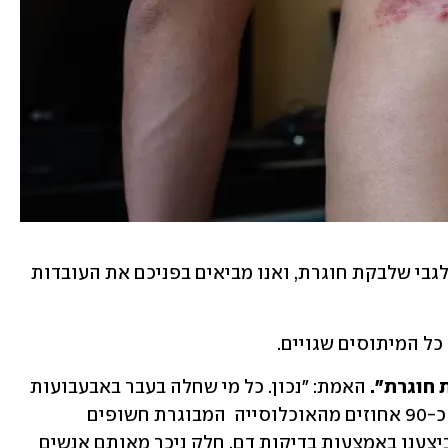
אספנו לטובתכם כמה מיתוסים מרכזיים לגבי שלבקת חוגרת, ואנו מביאים בפניכם את העובדות 
 המיתוסים שגויים.      
 האמת: "נכון. כל מי שחלה בעבר באבעבועות 
רוח, יכול לחלות בשלבקת חוגרת. כלומר כ-90 אחוזים מהאוכלוסייה  המבוגרת חשופים 
להתפרצות שלבקת חוגרת. ממחקרים שביצענו באמצעות בדיקות דם, חלק ניכר מאותם אנשים 