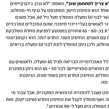
 האמת: "לא נכון. כיום קיימים 
בשוק  שני חיסונים  נגד שלבקת חוגרת. האחד הוא החיסון הישן, המתבסס על נגיף חי-מוחלש, 
וניתן במנה חד-פעמית. החיסון הישן מאושר לבני 50 ומעלה ומומלץ מעל גיל 60, אבל משום 
שהוא מבוסס על נגיף חי-מוחלש הוא אסור לאנשים בעלי דיכוי חיסוני, שהם הסובלים המרכזיים 
מהמחלה. היעילות של החיסון הישן נאמדת בכ-60 - 65 אחוזים בממוצע למניעת מחלת השלבקת 
החוגרת בתחילה, והיא דועכת משמעותית עם השנים. החיסון השני, החדש יותר, הוא רקומביננטי 
(מהונדס גנטית), ואינו מכיל וירוס חי או מוחלש, ולכן ניתן ומומלץ לתת לבני 50 ומעלה בריאים 
החיסון החדש נכלל בסל הבריאות עבור כלל האוכלוסייה הבריאה מגיל 65 ומעלה, ולאנשים עם 
דיכוי חיסוני מעל גיל 18 (הסובלים ממצבים רפואיים ספציפיים). לבני 50 - 65 הוא ניתן במסגרת 
הביטוחים המשלימים של מרבית קופות החולים. החיסון החדש ניתן בשתי מנות, הניתנות 
זו. 
בשני החיסונים אין המלצה לחזור על החיסון מעבר להתוויה הרפואית המקורית, אבל עבור מי 
שקיבל את החיסון הישן (זוסטווקס) אפשר, ואף מומלץ לקבל את החיסון החדש (שינגריקס), זאת 
יא מעל ל-90 אחוזים ".