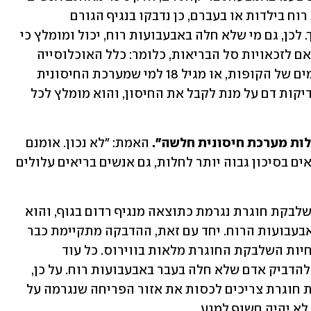
שלא יודעים אם חלו לכאורה באבעבועות רוח בילדות או בעברם, כן נדבקו בנגיף הגורם 
לאבעבועות רוח, רק שלא היו מודעים לכך. לכן, גם מי שלא חלה באבעבועות רוח, יכול ומומלץ כי 
יקבל את החיסון נגד שלבקת חוגרת בהתאם לזכאויות סל הבריאות, כלומר: כלל האוכלוסייה 
מגיל 65, ומגיל 50 דרך הביטוחים המשלימים של הקופות, או מגיל 18 למי שמערכת החיסונית 
שלו מוחלשת. כלומר, אין צורך בעריכת בדיקות דם על מנת לקבל את החיסון, והוא מומלץ לכל 
האמת: "לא נכון. אומנם 
אנשים עם מערכת חיסונים מוחלשת נמצאים בסיכון גבוה יותר לחלות, גם אנשים בריאים עלולים 
 האמת: "שלבקת חוגרת נגרמת כתוצאה מנגיף רדום בגוף, והוא 
נגיף הווריצלה זוסטר, הגורם גם למחלת אבעבועות הרוח. יחד עם זאת, ההדבקה מתקיימת כבר 
מתחילת התפרצות המחלה, היות ושלפוחיות השלבקת החוגרת מלאות בווירוס. כל עוד 
שלפוחיות אלו מכילות נוזל, הן מסוגלות להדביק אדם שלא חלה בעבר באבעבועות רוח. על כן, 
אנשים המתמודדים עם פריחה של שלבקת חוגרת צריכים לכסות את אזור הפריחה שנגרמה על 
לא יהיה חשוף למגע. 