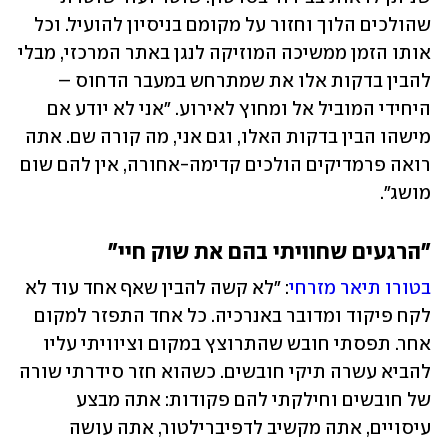
שהולכים הלוך וחזור על מקומם בניסיון להועיל. וכל 
אותו הזמן ממשיכה המוזיקה לנגן באתר המרכזי, מבלי 
להבין בדקות אלו את שמתרחש במעבר הדחוס – 
היחידי המוביל אל ומחוץ לאירוע. "אני לא יודע אם 
מישהו הבין בדקות האלו, וגם אני, מה קורה שם. אתה 
רואה פרמדיקים הולכים קדימה-אחורה, אין להם שום 
מושג".
"הרגעים שחוויתי בהם את שוק חיי"
בטורו תיאר מזרחי
: "לא קשה להבין שאף אחד עוד לא 
לקח פיקוד ומדובר באנרכיה. כל אחד התפזר למקום 
אחר. תפסתי חובש שהתרוצץ במקום וציוויתי עליו 
להביא עשרה תיקי חובשים. כשהוא חזר סידרתי שורה 
של חובשים וחילקתי להם פקודות: אתה מבצע 
עיסויים, אתה מקשיב לדפיברילטור, אתה עושה 