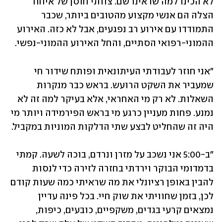
לא הכינו למה שראינו שם. צוותי חוסן של איחוד 
הצלה הם אנשי מקצוע מהטובים ביותר, שכבר 
התמודדו עם אירוע רב נפגעים, אבל לא כזה. האירוע 
ההמוני-רפואי הסתיים, והחל האירוע ההמוני-נפשי.
"אני חוזר לעבודתי העיתונאית ופותח שידור חי 
שמעביר את השקט הרועש. בראש כבר מנקרות 
השאלות. לא רק מי האחראי, אלא בעיקר למה זה לא 
נמנע. פחות מעניין כרגע מי בראש הפירמידה ויותר מי 
היה זה שהחליט לבצע שתי הדלקות המוניות במקביל.
"ב-5:00 אני נשכב על מזרן ונרדם, בוכה לשעה. קמתי 
בדמדומי הבוקר וירדתי בחזרה לזירה כדי לנסות 
להבין באופן רציונלי את מה שראיתי כמה שעות קודם 
לכן, בזמן שחוויתי את שוק חיי. בכל פינה עדיין 
נמצאים קרעי בגדים, משקפיים, כובעים, כיפות, 