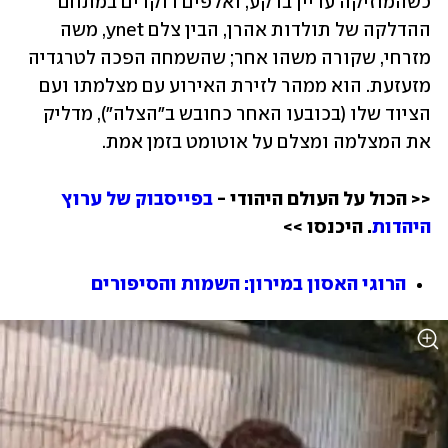
כשהמוזיקה עדיין ברקע, ואלפים רוקדים במתחם 
ההדלקה של תולדות אהרן, הבין צלם ynet, משה 
מזרחי, שקורה משהו אחר; שהשמחה הפכה לטרגדיה 
מזעזעת. הוא ממהר לזירת האירוע עם מצלמתו ועם 
הציוד שלו (בכובעו האחר כחובש ב"הצלה"), מדליק 
את המצלמה ומצלם על אוטומט בזמן אמת.
<< הכול על העולם היהודי - 
בפייסבוק של ערוץ 
היהדות
. היכנסו >>
הרוגי האסון במירון: השמות והסיפורים