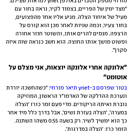
מזרחי מספק הסברים באולפן ynet למראות שצילם: 
"מצד ימין של הפריים, בצמוד לקיר, נראה בחור עם 
מעיל של איחוד הצלה. מגיע אליו אחד מהפצועים, 
בחור צעיר, וכמה שניות לאחר מכן הוא קורס על 
הרצפה. מנסים להרים אותו, והשוטר חוזר אחורה 
ופשוט מושך אותו החוצה. הוא חשב כנראה שזה איזה 
סקרן".
"אלונקה אחרי אלונקה יוצאות, אני מצלם על 
אוטומט"
בטור שפרסם ב-ynet תיאר מזרחי
: "כשהחשכה יורדת 
ונערכת ההדלקה של האדמו"ר הראשון, המוזיקה 
גוברת ואיתה הריקודים. מדי פעם זמר כורז 'הצלה 
במערה', 'הצלה בעזרת נשים', אבל בדרך כלל מיד אחר 
כך הוא ימשיך לשיר. רק בשעה 0:55 משהו השתנה. 
הזמר כרז: 'הצלה במדרגות'.