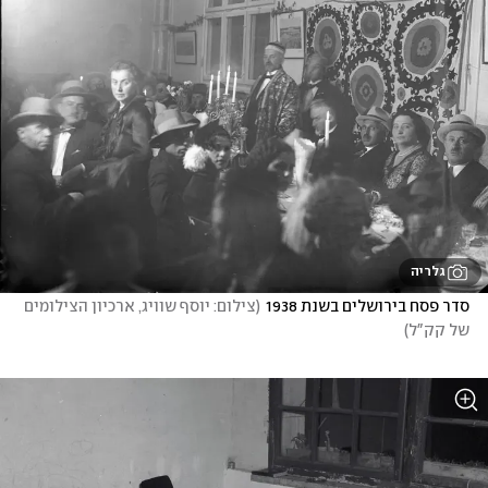
גלריה
סדר פסח בירושלים בשנת 1938
(
צילום: יוסף שוויג, ארכיון הצילומים 
של קק"ל
)