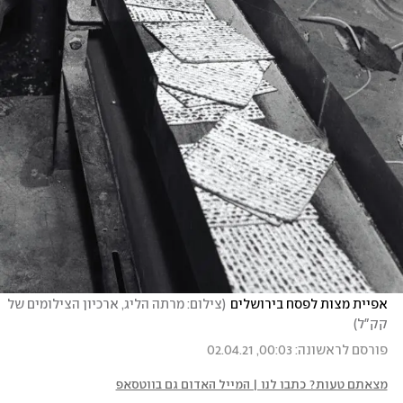
אפיית מצות לפסח בירושלים
(
צילום: מרתה הליג, ארכיון הצילומים של 
קק"ל
)
פורסם לראשונה: 00:03, 02.04.21
מצאתם טעות? כתבו לנו | המייל האדום גם בווטסאפ