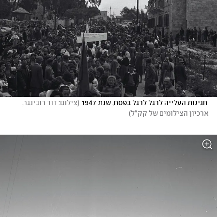
 חגיגות העלייה לרגל לרגל בפסח, שנת 1947
(
צילום: דוד רובינגר, 
ארכיון הצילומים של קק"ל
)