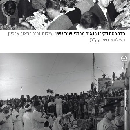
סדר פסח בקיבוץ נאות מרדכי, שנת 1953
(
צילום: ורנר בראון, ארכיון 
הצילומים של קק"ל
)