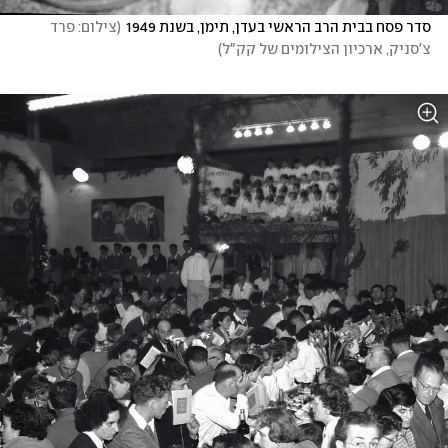
סדר פסח בבית הרב הראשי בעדן, תימן, בשנת 1949
(
צילום: פרד 
צ'סניק, ארכיון הצילומים של קק"ל
)