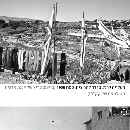
העלייה לרגל, בדרך להר ציון. פסח 1958
(
צילום: פריץ שלזינגר, ארכיון 
הצילומים של קק"ל	י
)