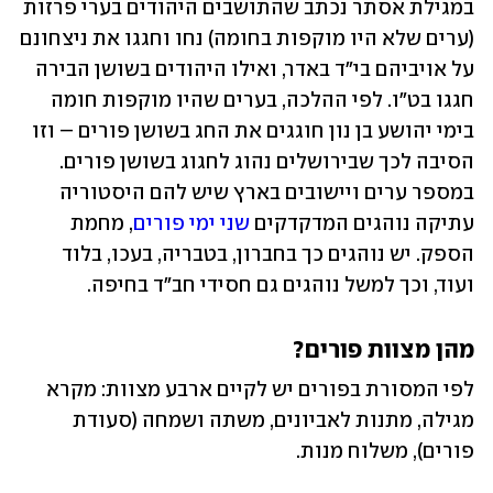
במגילת אסתר נכתב שהתושבים היהודים בערי פרזות 
(ערים שלא היו מוקפות בחומה) נחו וחגגו את ניצחונם 
על אויביהם בי"ד באדר, ואילו היהודים בשושן הבירה 
חגגו בט"ו. לפי ההלכה, בערים שהיו מוקפות חומה 
בימי יהושע בן נון חוגגים את החג בשושן פורים – וזו 
הסיבה לכך שבירושלים נהוג לחגוג בשושן פורים. 
במספר ערים ויישובים בארץ שיש להם היסטוריה 
עתיקה נוהגים המדקדקים 
שני ימי פורים
, מחמת 
הספק. יש נוהגים כך בחברון, בטבריה, בעכו, בלוד 
ועוד, וכך למשל נוהגים גם חסידי חב"ד בחיפה.
מהן מצוות פורים?
לפי המסורת בפורים יש לקיים ארבע מצוות: מקרא 
מגילה, מתנות לאביונים, משתה ושמחה (סעודת 
פורים), משלוח מנות.