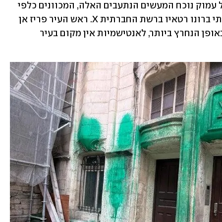
המעשה גרר גיוניים בצרפת. "אני חש גועל עמוק נוכח המעשים הנתעבים האלה, המכוונים כלפי 
הקהילה היהודית", כתב שר הפנים הצרפתי ברונו רטאיו ברשת החברתית X. ראש העיר פריז אן 
הידלגו הוסיפה: "אני מגנה את האיומים באופן הנחרץ ביותר, לאנטישמיות אין מקום בעיר 