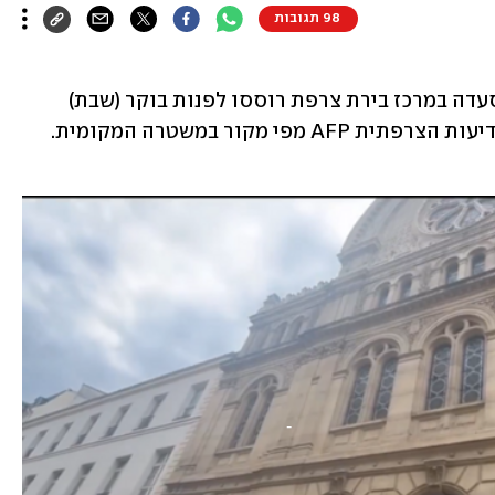
98 תגובות
מוזיאון השואה בפריז, שני בתי כנסת ומסעדה במרכז בירת צרפת רוססו לפנות בוקר (שבת) 
בספריי בצבע ירוק. כך דיווחה סוכנות הידיעות הצרפתית AFP מפי מקור במשטרה המקומית. 