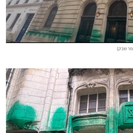
מר שבק
)