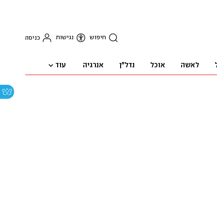
חיפוש
נגישות
כניסה
עוד
לאשה
אוכל
נדל"ן
אנרגיה