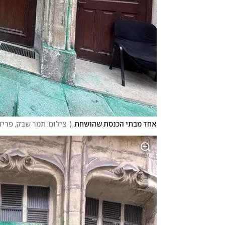
אחד מבתי הכנסת שהושחת
(
  צילום: תמר שבק, פריז