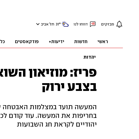
מבזקים
דווחו לנו
°
31
תל אביב
ראשי
חדשות
ידיעות+
פודקאסטים
כל
יהדות
פריז: מוזיאון השו
בצבע ירוק
המעשה תועד במצלמות האבטחה של 
בחריפות את המעשה. עוד קודם לכ
יהודיים לקראת חג השבועות