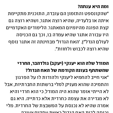
ומה היא ענתה?

"שהקונספט והתזמון הם עובדה, התוכנית מתקיימת 
איתה או בלעדיה, שהיא רוצה אתגר, ושהיא רוצה גם 
קצת הפוגה מהיומיום המאתגר. הלימודים האקדמיים 
היו עבורה אתגר שהיא עמדה בו, וכך גם הכניסה 
לעולם הנדל"ן. 'האח הגדול' מבחינתה זה אתגר נוסף 
שהיא רוצה לכבוש ולחוות".
המודל שלה הוא יענקי (יעקב) גולדהבר, החרדי 
שהשתתף בעונה הקודמת של האח הגדול?

"אני חייב להחמיא ליענקי ולהודות לו על הפרגון 
והתמיכה שהוא מעניק למלי ברשתות החברתיות, אבל 
לא הייתי אומר שהוא היה המודל, כי הוא חרדי והיא 
לא מגדירה את עצמה כחרדית אלא כדתייה. היא גם 
אמרה שהיא לא נכנסת על המשבצת של החרדית. מלי 
נכנסה לבית האח הגדול כאשת עסקים צעירה 