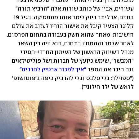
מתגלה צורך בגילוי נאות – מתברר שלפני ארבעה 
עשורים, אביו של כותב שורות אלה "הרביץ תורה" 
בחיים, או ליתר דיוק לימד אותו מתמטיקה. בגיל 19 
קליגר הצעיר קיבל את אישור הוריו לעזוב את עולם 
הישיבות, מאחר שהוא חשק בעבודה בתחום הפרסום. 
לאחר שלמד והתמחה בתחום, הוא היה בין השאר 
מנהל השיווק הראשון של העיתון החרדי-חסידי 
"המבשר", שימש כיועץ של חברות ושל פוליטיקאים 
וגם חיבר את הספר 
"איך למכור ארטיק לחרדים"
("ספוילר: בלי סלבס ובלי להדביק כיפה ב'פוטושופ' 
לראש של ילד חילוני").