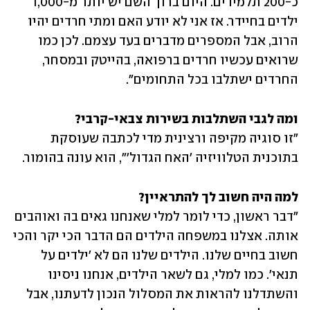
כ-200 תלמידים. היום ברוך השם יש יותר מ-1,000 
ילדים בחיידר. אז אני לא יודע האם ומתי חרדים יהיו 
הרוב, אבל המספרים מדברים בעד עצמם. לכן כמו 
שרואים עכשיו חרדים ברפואה, בהייטק ובמסחר, 
החרדים ישתלבו בכל התחומים".
ומה לגבי השתלבות בשירות צבאי-קרבי?

"זו סוגיה מקיפה ורצינית מדי לכתבה שעוסקת 
בתוכנית הטלוויזיה 'האח הגדול'", הוא עונה בהומור.
למה היה חשוב לך להתראיין?

"דבר ראשון, כדי לומר למלי שאנחנו גאים בה ואוהבים 
אותה. אצלנו במשפחה הילדים הם הדבר הכי יקר והכי 
חשוב בחיים שלנו. הילדים שלנו הם לא 'ילדים על 
תנאי'. כמו למלי, גם לשאר הילדים, אנחנו ניסינו 
והשתדלנו להראות את המסלול הנכון לדעתנו, אבל 