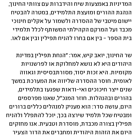
המדיניות באמצעות שיח והידברות עם צוותי החינוך, 
הנהגת ההורים ומועצת התלמידים, במטרה להבטיח 
יישום מיטבי של ההסדרה ולשמור על אקלים חינוכי 
מכבד ועל המרקם הקהילתי המשותף לכלל תלמידי 
בית הספר - בין אם בחרו להניח תפילין ובין אם לאו.
שר החינוך, יואב קיש, אמר: "הנחת תפילין במדינת 
היהודים היא לא נושא למחלוקת או לפרשנויות 
מקומיות. היא זכות יסוד, מסורתבסיסית וגאווה 
לאומית. חוסר ההסדרה שליווה את המערכת במשך 
שנים ייצר חיכוכים ואי-ודאות שפגעו בתלמידים, 
בהורים ובהנהלות. חוזר המנכ"ל, שאנו מפרסמים 
היום, עושה סדר: הוא מעניק למנהלים כללים ברורים 
ומבטיח שכל תלמיד שירצה בכך, יוכל להתפלל ולהניח 
תפילין בצורה מכבדת, מוסדרת וטבעית. אנו מחזקים 
היום את הזהות היהודית ומחברים את הדור הצעיר 