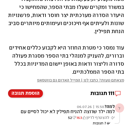
במשרד ומקרים שעלו מבתי הספר, שהמחישו כי 
היעדר הסדרה מערכתית יצר חוסר ודאות, פרשנויות 
שונות ולעיתים אף חיכוכים ועימותים מיותרים סביב 
הנחת תפילין. 
עוד נמסר כי מטרת החוזר היא לקבוע כללים אחידים 
וברורים, להעניק למנהלי בתי הספר מסגרת פעולה 
סדורה וליצור ודאות באופן יישום המדיניות בכלל 
בתי הספר הממלכתיים.
מצאתם טעות? כתבו לנו | המייל האדום גם בווטסאפ
111
תגובות
הוספת תגובה
למה?
15:50 | 06.07.26
ל
למה ילד שרוצה להניח תפילין לא יכול לסיים עם
זה בבית כשקם בבוקר? למה זה משהו שצריך
להצטרף לדיון
163
52
להתבצע בבית ספר?
7
תגובות