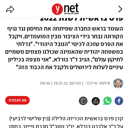
מנכ"ל פייזר אלברט בורלא הוא חתן
פרס בראשית לשנת 2022
העומד בראש החברה שפיתחה את החיסון נגד נגיף
הקורונה נבחר בידי הציבור מבין המועמדים, ויקבל
את הפרס שזכה לכינוי "הנובל היהודי". "גדלתי
במשפחה יהודית שהאמינה שכולנו מצווים משמיים
לתיקון עולם", הגיב ד"ר בורלא, "אני מצפה בכיליון
עיניים לעלות לירושלים ולקבל את הכבוד הזה"
איתמר אייכנר
| פורסם:
19.01.22 | 08:36
88 תגובות
קרן פרס בראשית הכריזה הלילה (בין שלישי לרביעי) 
על ד"ר אלברט בורלא, יו"ר ומנכ"ל חברת פייזר, כחתן 