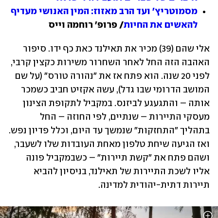
מסמוטריץ' ועד הרב מאזוז: המין האנושי מעדיף 
להאשים את החיות
/ פרופ' רוחמה וייס
אלי שהם (39) מכיר את תאילנד כאת כף ידו. סיפור 
האהבה הזה החל לאחר השחרור משירות כקצין קרבי, 
לפני 20 שנה. הוא פתח אז את "נהורה טורס" (על שם 
המושב הדרומי שבו גדל), עשה אקזיט חביב כשמכר 
אותה – והתגעגע לביזנס. במקביל לתקופת הצינון 
מעסקי התיירות – שנתיים, לפי החוזה – החל 
בתהליך "התחזקות" שנמשך עד היום, וכלל פדיון נפש. 
ואז הגיעה שיחת טלפון מאחת העובדות שלו לשעבר, 
ושהם פתח את "קשת תיירות" – כשבמקביל פונה 
אליו לשכת התיירות של תאילנד, בניסיון להביא 
תיירות דתית-יהודית למדינה.