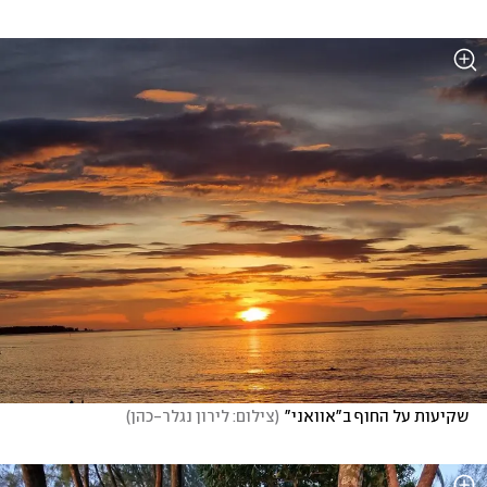
שקיעות על החוף ב"אוואני"
(
צילום: לירון נגלר-כהן
)