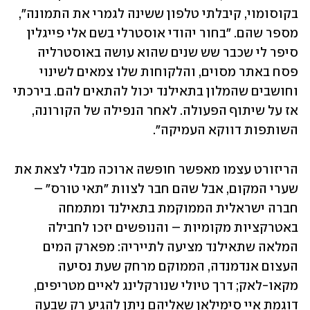
בקוסומוי, קיבלתי טלפון ששינה לגמרי את התמונה", 
מספר שהם. "בחור יהודי אוסטרלי בשם אלי פייגלין 
סיפר לי שכבר שש שנים שהוא עושה באוסטרליה 
פסח באתר מסוים, והלקוחות שלו צמאים לשינוי 
וחושבים שהמלון בתאילנד יכול להתאים להם. בירכתי 
אז על שיתוף הפעולה. לאחר הנפילה של הקורונה, 
השותפות דווקא העמיקה".
הריזורט עצמו מאפשר חופשה ארוכה מבלי לצאת את 
שערי המקום, אבל שהם חבר לצוות "תאי טורס" – 
חברה ישראלית הממוקמת בתאילנד ומתמחה 
באטרקציות מקומיות – והנופשים יזכו לחבילה 
המלאה שתאילנד מציעה לתייריה: מפארק המים 
העצום אנדמנדה, הממוקם מרחק שעת נסיעה 
מקאו-לאק; דרך טיולי שנורקלינג לאיים מטריפים, 
דוגמת איי סימילאן שאליהם ניתן להגיע רק שבעה 