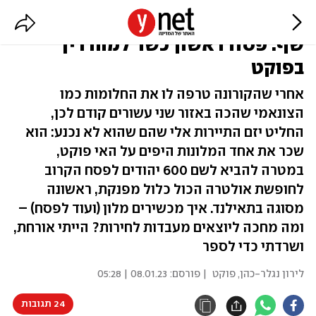
בלי מנה חמה, עם ארבע מסעדות
שף: פסח ראשון כשר למהדרין
בפוקט
אחרי שהקורונה טרפה לו את החלומות כמו
הצונאמי שהכה באזור שני עשורים קודם לכן,
החליט יזם התיירות אלי שהם שהוא לא נכנע: הוא
שכר את אחד המלונות היפים על האי פוקט,
במטרה להביא לשם 600 יהודים לפסח הקרוב
לחופשת אולטרה הכול כלול מפנקת, ראשונה
מסוגה בתאילנד. איך מכשירים מלון (ועוד לפסח) –
ומה מחכה ליוצאים מעבדות לחירות? הייתי אורחת,
ושרדתי כדי לספר
לירון נגלר-כהן
,
פוקט
| פורסם:
08.01.23 | 05:28
24 תגובות