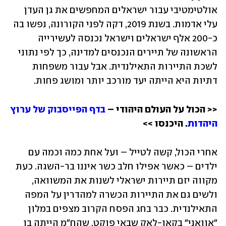
אולטימטיבי עבור ישראלים המחפשים את גן העדן 
עלי אדמות. בשנת 2019, דקה לפני הקורונה, נפשו בה 
כ-200 אלף ישראלים וישראל נכנסה לעשירייה 
הראשונה של תיירים הנכנסים למדינה, כך לפי נתוני 
לשכת התיירות התאילנדית. אבל עבור משפחות 
דתיות היא הייתה יעד מורכב יותר ומושג פחות.
<< הכול על העולם היהודי – 
בדף הפייסבוק של ערוץ 
היהדות
. היכנסו >>
אחרי הכול, קשה לטייל – ועל אחת כמה וכמה עם 
ילדים – כאשר אפילו חלב כשר איננו בר-השגה. כעת 
מקווה יזם תיירות ישראלי לשנות את המשוואה, 
ולשים גם את התיירות הכשרה למהדרין על המפה 
התאילנדית. כבר בחג הפסח הקרוב מצפים במלון 
"אוואני" בקאו-לאק שבאי פוקט, שהח"מ הייתה בו 