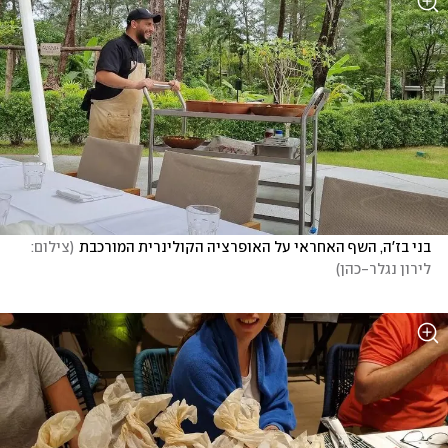
בני בז'ה, השף האחראי על האופרציה הקולינרית המורכבת
(
צילום: 
לירון נגלר-כהן
)