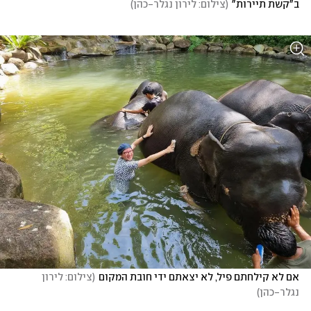
ב"קשת תיירות"
(
צילום: לירון נגלר-כהן
)
אם לא קילחתם פיל, לא יצאתם ידי חובת המקום
(
צילום: לירון 
נגלר-כהן
)