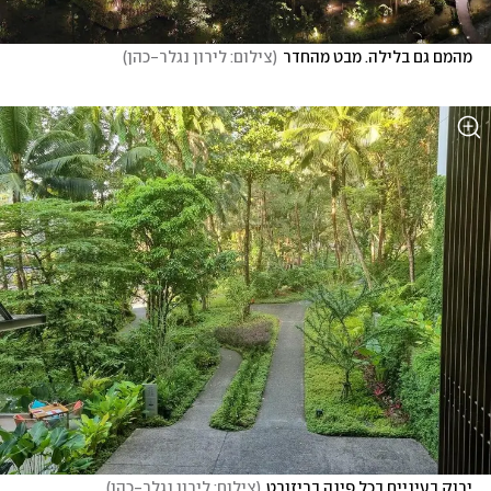
מהמם גם בלילה. מבט מהחדר
(
צילום: לירון נגלר-כהן
)
ירוק בעיניים בכל פינה בריזורט
(
צילום: לירון נגלר-כהן
)