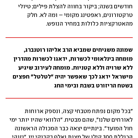
חודשים בשנה; ביקור בחווה להצלת פילים; טיולי 
טרקטורונים, ראפטינג מקומי – ומה לא. חלק 
מהאטרקציות כלולות במחיר הנופש.
שמונה משגיחים שמביא הרב אליהו רוטנברג, 
מומחה בינלאומי לכשרות, ידאגו לכשרות מהדרין 
ללא שרויה וללא קטניות. מומחה לעירוב שיגיע 
מישראל ידאג לכך שאפשר יהיה "לטלטל" חפצים 
בשטח הריזורט בשבת ובימי החג
"בכל מקום נפתח מטבחי קצה, ונספק ארוחות 
לאורחים שלנו", שהם מבטיח. "הלוואי שהיו יותר ימי 
חול המועד". בינתיים יצאה כבר המכולה הראשונה 
הכוללת 300 קילו של מצות ואלף בקבוקי יין, "וזוהי 