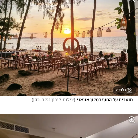
גלריה
סועדים על החוף במלון אוואני
(
צילום: לירון נגלר-כהן
)