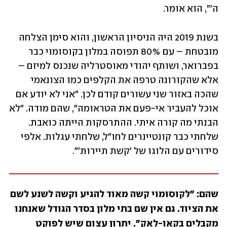
ה'", הוא אומר.
בשנת 2019 היה הניסיון הראשון, והוא סימן הצלחה 
מובטחת – עם 80% תפוסה במלון בקוסומוי כבר 
בפברואר, ושותף יהודי מאוסטרליה שנכנס למיזם – 
אלא שהקורונה טרפה את הקלפים כמו הצונאמי 
שהכה באזור שני עשורים קודם לכן. "אני לא יודע אם 
אוכל להעביר אי-פעם את הטראומה", שהם מודה. "לא 
הבנתי מה קורה איתי. ההתרסקות הייתה כואבת. 
שלחתי כבר קונטיינרים לחו"ל, שלחתי עגלות. אלפי 
סידורים עם הלוגו של 'קשת תיירות'".
שהם: "לקוסומוי קשה מאוד להגיע וקשה לשנע לשם 
את הציוד. גם אין שם בתי מלון בסדר הגודל שאנחנו 
מקבלים בקאו-לאק". יתרון עצום שיש לפוקט 