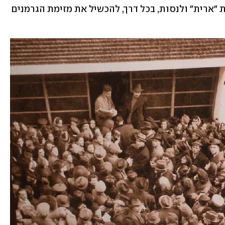
לרדת למחתרת, להחליף את זהותם לזהות "ארית" ולנסות, בכל דרך, להכשיל את מזימת הגרמנים 