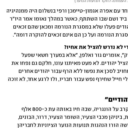
 העמותה לחקר תנועות הנוער
)
יובל אלפן, בנו של משה אלפן ("פיל") שביחד עם אפרה אגמון-טיימכן ורפי בנשלום היה ממנהיגיה 
הבולטים של המחתרת, נזכר בעצב בטקס ביד ושם שבו השתתף, כאשר במהלך נאומו אמר היו"ר 
דאז באופן הגלוי ביותר: "גויים שהצילו יהודים פעלו שלא במסגרת הנורמה ומכאן שהם זכאים 
סגרת הנורמה ועל כן הם אינם זכאים להוקרה דומה".
די לא נדרש להציל את אחיו?
"לא מדובר בהענקת פרוסת לחם לידי נזקק", אומרים גור ואלפן, "אלא במערך חשאי שפעל 
יום-יום, בחירוף נפש של ממש, על מנת להציל יהודים. לא מעט מאיתנו עונו, חלקם גם נפחו את 
נשמתם במהלך העינויים. האם כל יהודי מחויב לסכן את נפשו ללא הרף עבור יהודים אחרים 
שהוא כלל אינו מכיר? האם בצבא הישראלי חייל שחירף נפש עבור חבריו, ולו לרגע אחד, לא זוכה 
הודיים"
ב-19 למרץ 1944 השתלטו הגרמנים ללא קרב על הונגריה, שבה חיו באותה עת כ-800 אלף 
יהודים. במדינה פעלו תנועות נוער ציוניות, ביניהן מכבי הצעיר, השומר הצעיר, דרור, הבונים, 
הנוער הציוני, ובני עקיבא. כבר ביום הפלישה הורו הנהגות תנועות הנוער הציוניות לחבריהן 