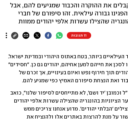
קבלים את ההוקרה והכבוד שמגיעים להם, אבל
פגינו גבורה עילאית. זהו סיפורם של חברי
נגריה שהצילו עשרות אלפי יהודים ממוות
11 תגובות
מעמדם של חסידי אומות העולם הוא אחד העילאיים ביותר, בטח באתוס היהודי ובמדינת ישראל. 
מי שלא נמצא שם הם אלפי יהודים שבחרו לסכן את חייהם למען אחיהם, יהודים גם כן. "חסידים" 
אלו הצילו רבבות ואולי אף מאות אלפי יהודים תוך חירוף נפש ואיום בעינויים, אך זכרם של 
וד ואת הנצחת סיפורם האמיץ כפי שמגיע להם.
"המוסדות המרכזיים – משרד החינוך, צה"ל וכמובן 'יד ושם', לא מתייחסים לסיפור שלנו", כואב 
דוד גור (97), מפעילי מחתרת תנועות הנוער הציוניות בהונגריה שהצילה עשרות אלפי יהודים 
ממוות ודאי, "הנרטיב המרכזי הוא של המצילים 'הבלתי יהודים'. מדוע אנחנו צריכים ממש 
להיאבק על מנת לקבל קול, או לזכות לאישור על מנת להרצות באתרים אלו ולהנציח את 