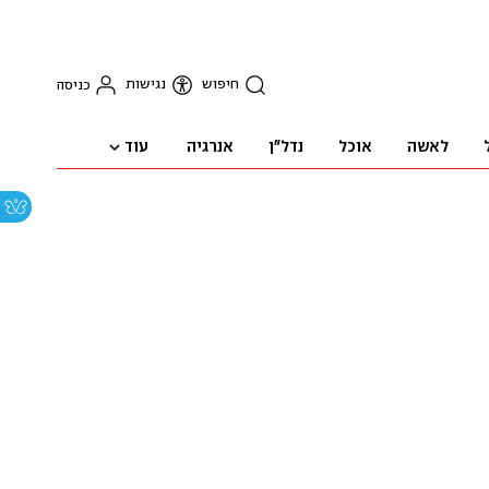
חיפוש
נגישות
כניסה
עוד
לאשה
אוכל
נדל"ן
אנרגיה