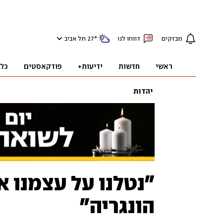
מבזקים
דווחו לנו
°
27
תל אביב
ראשי
חדשות
ידיעות+
פודקאסטים
כל
יהדות
"נטלנו על עצמנו א
הונגריה"