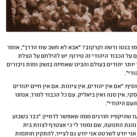
איך עושים זאת? אולי בהנפת נס המרד כמו בגטו ורשה וקרקוב? "אבא לא חשב שזו הדרך", אומר 
יובל, בנו של פיל, "הוא תמיד אמר: 'להילחם על הכבוד היהודי זה טירוף, יש להילחם על הצלת 
החיים היהודיים'. אבא וחבריו חשבו שאין יותר יהודים בעולם והבינו שאחיזה בנשק ומות גיבורים 
די".
דוד גור מסכים עם אמירתו של מפקדו ומוסיף: "אם אין יהודים, אין ציונות. אם אין חיים יהודים 
אין תרבות יהודית; אין בובר ואין ברדיצ'בסקי, אין סנה ואין ביאליק. עם כל הכבוד למרד, אנחנו 
העם היהודי".
על בסיס הנחות אלו החל מבצע חילוץ נועז שהיקפיו חורגים ממה שאפשר לדמיין: "כבר בשבוע 
הראשון להשתלטות הנאצים הוזמנתי להנהגת התנועה, שם נמסר לי כי אצטרף לצוות בית 
המלאכה להכנת תעודות. הם הניחו שאם אני יודע לשרטט אני יודע גם לצייר, להתקין חותמות 