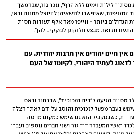
ולזייף תעודות. כך התחלנו לעבוד בדירות מסתור לילות וימים ללא הרף", נזכר גור, שבהמשך 
ניהל את המעבדה. המספרים של התעודות המזויפות, שאיפשרו לנושאיהן להינצל ממוות ודאי, 
היו מונומנטליים: "באחד ממבצעי המחתרת הגדולים ביותר - זוייפו מאה אלף תעודות חסות 
 התעודות ואת מבצע חלוקתן לנזקקים להן".
ם אין חיים יהודים אין תרבות יהודית. עם
 לדאוג לעתיד היהודי, לקיומו של העם
מעבדת הזיופים עברה כ-15 מקומות ובשלב מסוים הגיעה ל"בית הזכוכית", שברחוב ודאס 
בבודפשט. הבית, בבעלות משפחת וייס, שימש בעבר מפעל לזכוכית והוסב על ידם לאתר הצלה 
עצום שבו עבדו עשרות פעילים בהכנת תעודות, כשבמקביל הוא גם שימש כמקום מחסה 
ליהודים. חרף העבודות האינטנסיביות, נלכדו ראשי המעבדה דוד גור ושני חברים נוספים ועברו 