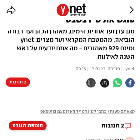
הזורעים בדמעה: כשחידון התנ"ך
פוגש את ט"ו בשבט
מגן עדן ועד אחרית הימים, מאהרן הכהן ועד דבורה
הנביאה, מהמטבח המקראי ועד מצרים: ynet
ומיזם 929 מאתגרים - מה אתם יודעים על ראש
השנה לאילנות
ynet
| פורסם:
17.01.22 | 09:15
2 תגובות
מצאתם טעות? כתבו לנו | המייל האדום גם בווטסאפ
2
תגובות
הוספת תגובה
תומר