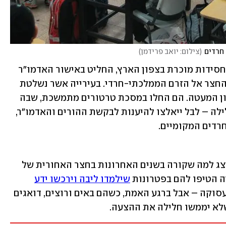
 חרדים
(
צילום: יואב פרידמן
)
קבלו סיפור נוסף: מנהל מוסד חינוכי של חסידות מוכרת בצפון הארץ, החליט באישור האדמו"ר 
שלו ובברכתו להעביר את בית הספר של החצר אל הזרם הממלכתי-חרדי. בעירייה אשר נשלטת 
בידי רוב חרדי, לא אהבו את היוזמה, בלשון המעטה. הם החלו במסכת טרטורים מתמשכת, שבה 
כל גורם מפנה אותו לגורם אחר, וחוזר חלילה – לבל ייאלצו להיענות לבקשת ההורים והאדמו"ר, 
חרדים המקומיים.
הסיפורים האמיתיים האלה הם מדגם מייצג למה שקורה בשנים האחרונות בחצר האחורית של 
ה הטיפו להם בפטרונות 
שילמדו ליבה וירכשו ידע
שיאפשר להם להשתלב בעתיד בשוק התעסוקה – אבל ברגע האמת, כשהם באים ורוצים, דואגים 
שלא יממשו חלילה את ההצעה.