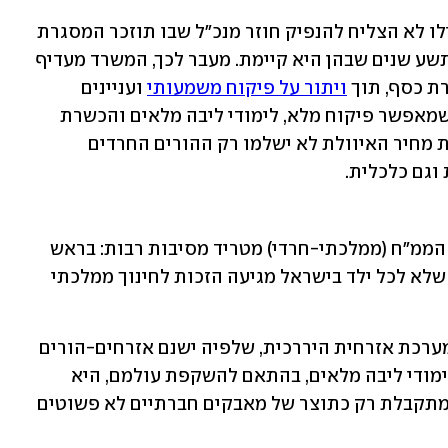
, משרד החינוך אפילו לא הצליח להנפיק חוזר מנכ"ל שבו תוזכר המסגרת 
הממלכתית-חרדית וזכויותיה, גם לאחר תשע שנים שבהן היא קיימת. מעבר לכך, המשרד מעדיף 
ת כסף, תוך 
ויתור על פיקוח משמעותי
 ועניינים 
מהותיים נוספים. כל זאת על חשבון זרם שמאפשר פיקוח מלא, לימודי ליבה מלאים והכשרת 
מורים, תוך שמירה על הזהות החרדית. את מחיר האיוולת לא ישלמו רק ההורים החרדים 
וגם כלכלית.
סיפור מאבקם של ההורים החרדים למען הממ"ח (ממלכתי-חרדי) מטריד מסיבות רבות: בראש 
ובראשונה, כי מאחוריו מסתתרת ההנחה שלא לכל ילד בישראל מגיעה הזכות לחינוך ממלכתי 
המדינה מאותתת על כך שמתקיימת פה מערכת אזרחית היררכית, שלפיה ישנם אזרחים-הורים 
שעבורם מערכת חינוכית מסובסדת עם לימודי ליבה מלאים, בהתאם להשקפת עולמם, היא 
מובנת מאליה - בעוד שעבור אחרים היא מתקבלת רק כתוצר של מאבקים חברתיים לא פשוטים 