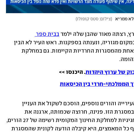
לא ממריא
(
צילום: סטס קופולו
)
רץ, רצתה מאוד שהבן שלה ילמד 
בבית ספר 
. פנינה פנתה לראש העיר במקום מגוריה, ונענתה בספקנות. ראש העיר לא הבין 
מדוע היא איננה יכולה לשלוח את הילד לאחת מהמסגרות החרדיות הקיימות. גם במחלקת 
הומה.
וק של ערוץ היהדות
. היכנסו >>
וך הממלכתי-חרדי בין הכיסאות
לאחר חודשים של דין ודברים בין פנינה, העירייה והורים נוספים, הוסכם לשקול את העניין 
בהנחה שיהיו מספיק הורים שיביעו רצון במסגרת הזו. פנינה, חרוצה שכמותה, ארגנה את 
ההורים, שכנעה ויזמה, ולבסוף הגישה בחגיגיות למחלקת החינוך המקומית רשימה של 27 הורים, 
המעוניינים במסגרת הזו לבניהם. אבל חרף כל המאמצים, היא קיבלה הודעה לקונית שהמסגרת 