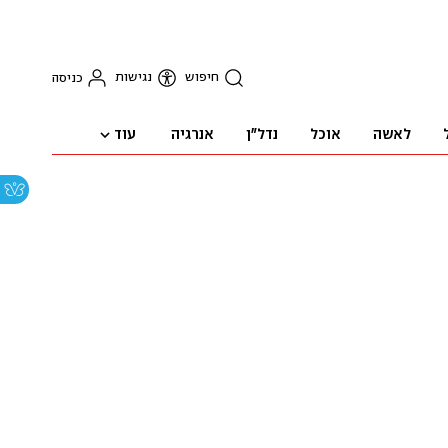
חיפוש
נגישות
כניסה
עוד
לאשה
אוכל
נדל"ן
אנרגיה