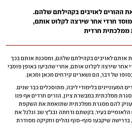
את ההורים לאויבים בקהילתם שלהם.
מוסד חרדי אחר שירצה לקלוט אותם,
 ממלכתית חרדית
יתרה מזאת – המדינה, מבלי משים, הופכת אותם לאויבים בקהילתם שלהם, ומסכנת אותם בכך 
שילדיהם עלולים להישאר ללא מוסד חרדי אחר שירצה לקלוט אותם, אחרי שהביעו באופן פומבי 
ופו של דבר, הם נשארים קירחים מכאן ומכאן.
היות שזה המצב, אין פלא שההורים החרדים המעוניינים בלימודי ליבה, מתוסכלים כבר שנים. 
לאחר עוד ניסיון כושל מני רבים להקים מסגרת ממלכתית במבשרת ציון, הורים חרדים אף פנו 
לבג"ץ בבקשה שיתערב ויורה לעירייה להעניק להם מסגרת ממלכתית שתואמת את השקפת 
עולמם, כפי שמקבלים החילונים והדתיים הלאומיים בעיר. בקשתם נדחתה ובג"ץ שב וגלגל את 
העניין לפתחה של הכנסת ומשרד החינוך, בדרישה שיקבעו סוף-סוף נהלים וחקיקה מסודרת 