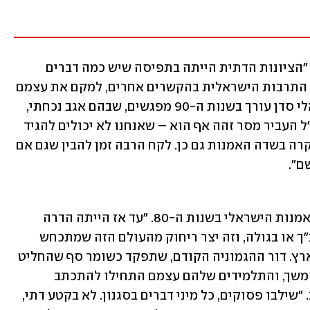
מעבר לכך, עלתה שאלת סדר העדיפויות. "הציונות הדתית הייתה בתפיסה שיש כמה דברים 
דחופים יותר לפני אמנות – להתיישר עם התרבות הישראלית בהקשרים אחרים, למקם את עצמם 
ביחס לצבא וכדומה. אני זוכרת את הרב אלי סדן עורך בשנות ה-90 מפגשים, שבהם אגב נכחתי, 
ואומר 'הטובים לתקשורת'. אורי אורבך ז"ל העביר מסר זהה אף הוא – שאנחנו לא יכולים להגיד 
'לא רצו אותנו, אז לא נהיה שם'. זה מה שקרה בשדה האמנות גם כן. לקח הרבה זמן להבין שגם אם 
ם".
היא מציינת תמורות שהתרחשו בעולם האמנות הישראלי בשנות ה-80. "עד אז הייתה הדרה 
מוחלטת של תרבות יהודית שמקורה בתנ"ך או בגולה, וזה יצר ריחוק מהעולם הזה שמתכחש 
למה שהוא החיים עצמם לאנשים רבים בארץ. דור ההגמוניה הקודם, שתפקד כשומר סף שהחליט 
מה בפנים ומה בחוץ, התבגר והקים דור המשך, והתלמידים שלהם עצמם התחילו להתכתב 
פתאום עם רעיונות יהודיים", היא אומרת. "שילבו פסוקים, כל מיני דברים בסגנון. לא בקטע דתי, 