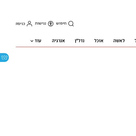
חיפוש
נגישות
כניסה
עוד
לאשה
אוכל
נדל"ן
אנרגיה