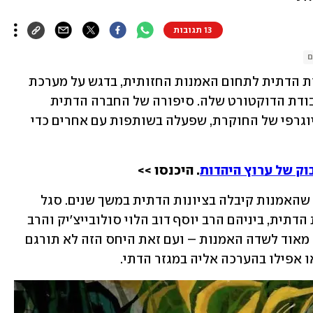
13 תגובות
ם
על השינוי העמוק שחל ביחסה של הציונות הדתית לתחום האמנות החזותית, בדגש על מערכת 
החינוך הדתית, כתבה ד"ר אורנה סגל בעבודת הדוקטורט שלה. סיפורה של החברה הדתית 
והאמנות הוא במידה רבה גם סיפורה הביוגרפי של החוקרת, שפעלה בשותפות עם אחרים כדי 
וק של ערוץ היהדות
. היכנסו >>
לכאורה, לא ברור מה מקור היחס המבטל שהאמנות קיבלה בציונות הדתית במשך שנים. סגל 
מתארת שורה של הוגים מרכזיים בציונות הדתית, ביניהם הרב יוסף דוב הלוי סולובייצ'יק והרב 
אברהם יצחק הכהן קוק, שגילו יחס אוהד מאוד לשדה האמנות – ועם זאת היחס הזה לא תורגם 
אפילו בהערכה אליה במגזר הדתי.