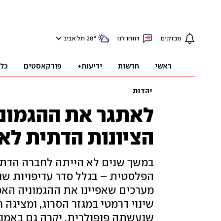
מבזקים
דווחו לנו
°
28
תל אביב
ראשי
חדשות
ידיעות+
פודקאסטים
כל
יהדות
לאתגר את ההגמוני
הציונות הדתית לא
במשך שנים לא הייתה לחברה הדת
הפלסטית – בגלל סדר עדיפויות שונ
מערכים שאפיינו את ההגמוניה האמ
שינוי דרמטי במגזר הסרוג, ומציגה 
שנעשתה פופולרית, יקרה גם באמנו