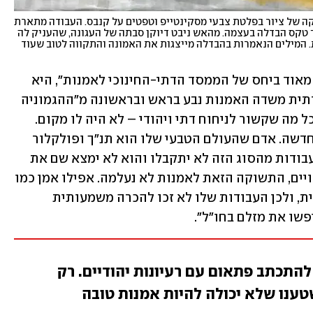
הילה קרבלניקוב פז, "המבדיל בין חושך לאור", טכניקה של ציור בפלטת צבעי מסקינטייפ וטפטים על קנבס. העבודה מתארת 
אישה עגונה, שבגלל היעדר גבר בחייה, נאלצת לערוך טקס הבדלה בעצמה. מהאש ניבט דיוקן סבתה של העגונה, שהעניק לה 
כוחות גם בשנות החושך הארוכות, בדרכה אל החירות. המילים הנאמרות בהבדלה מייצגות את האמונה והתקווה לטוב שעוד 
"הטענה שלי היא שהתרחש שינוי רדיקלי מאוד ביחס של הממסד הדתי-החינוכי לאמנות", היא 
מסבירה. לדבריה, הניתוק של הציונות הדתית משדה האמנות נבע בראש ובראשונה מ"ההגמוניה 
האמנותית" ששלטה בשדה זה בישראל: "כל מה שקשור לניחוח דתי ויהודי – לא היה לו מקום. 
התפיסה הייתה: אנחנו בונים פה תרבות חדשה. אדם שהעולם הטבעי שלו הוא תנ"ך ופולקלור 
יהודי, והוא מכניס את זה לעבודה, ידע שעבודות מהסוג הזה לא יתקבלו והוא לא ימצא שם את 
מקומו. אני בטוחה שהיו אמנים דתיים ראויים, התשוקה הזאת לאמנות לא נעלמה. אפילו אמן כמו 
מרדכי ארדון היה אמן עם אוריינטציה דתית, ולכן העבודות שלו לא זכו להכרה משמעותית 
שו את מזלם בחו"ל".
 התחילו להתכתב פתאום עם רעיונות יהודיים. רק
ענו שלא יכולה להיות אמנות טובה