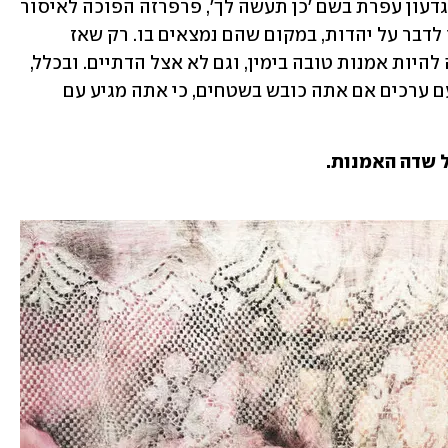
לפעמים, אפילו הפוך – כמו תערוכה של גדעון עפרת בשם 'כן תעשה לך', פרפרזה הפוכה לאיסור 
התנ"כי לעשות פסל ומסכה. הם לא פחדו לדבר על יהדות, במקום שהם נמצאים בו. רק שאז 
התחיל שיח של אנשים שטענו שלא יכולה להיות אמנות טובה בימין, וגם לא אצל הדתיים. ובכלל, 
עלתה הטענה שלא יכולה להיות אמנות עם ערכים אם אתה כובש בשטחים, כי אתה מגיע עם 
 שדה האמנות.