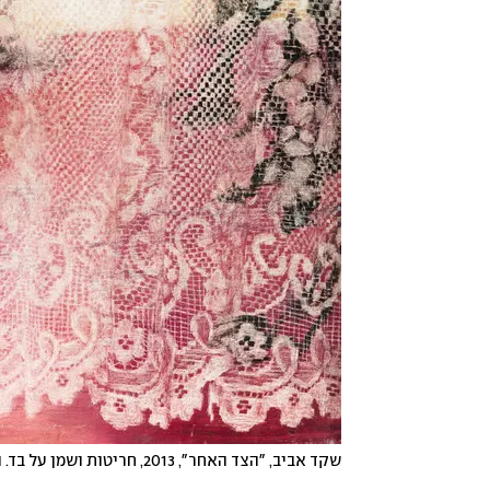
שקד אביב, "הצד האחר", 2013, חריטות ושמן על בד. היצירה מתארת את נקודת מבטה מבעד למחיצה בעזרת הנשים