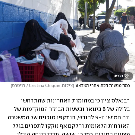
גלריה
כמה מנשות הכת אחרי המבצע
(
צילום: Cristina Chiquin / רויטרס
)
רבנאלס ציין כי במהומות האחרונות שהתרחשו 
בלילה של 8 בינואר ובשעות הבוקר המוקדמות של 
יום חמישי ה-9 לחודש, הותקפו סוכנים של המשטרה 
האזרחית הלאומית וחלקם אף נזקקו לתפרים בגלל 
פצעים חמורים. כמו כן, שישה עובדי רווחה קיבלו 