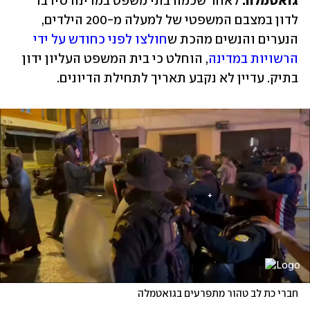
גואטמלה:
 לאחר שכמה בתי משפט במדינה סירבו 
לדון במצבם המשפטי של למעלה מ-200 הילדים, 
הנערים והנשים מהכת ש
חולצו לפני כחודש על ידי 
הרשויות במדינה
, הוחלט כי בית המשפט העליון ידון 
בתיק. עדיין לא נקבע תאריך לתחילת הדיונים.
חברי כת לב טהור מתפרעים בגואטמלה