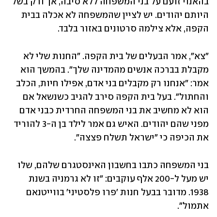
בהאנוי זועם על בני המשפחה ללא סיבה, אך ורק בשל 
היותם יהודים. יש לציין שהמשפחה לא אכלה בבית 
הקפה, אלא צילמה סרטונים באזור בלבד.
"צא", אמר הבעלים של בית הקפה. "החנות שלי לא 
מקבלת בברכה אנשים מהמדינה שלך". בהמשך הוא 
אמר: "אנחנו רק מקבלים בני אדם, אפילו חיות, הכלב 
והחתול". בעל בית הקפה סירב להגיב כשנשאל אם 
הוא לא מחשיב את בני המשפחה החרדית כבני אדם 
מפני שהם יהודים. האיש גם אמר לילד בן ה-3 להוריד 
את הכיפה כי "ישראל תשלח פצצה".
בני המשפחה כתבו בחשבון האינסטגרם שלהם, שלו 
יש מעל ל-200 אלף עוקבים: "זו לא גרמניה בשנת 
1938. מדובר בבעל חנות 'פרו פלסטיני' בווייטנאם 
אתמול".