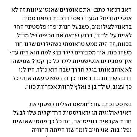
האב דניאל כתב: "אתם אומרים שאנטי ציונות זה לא 
אנטי יהודים? הגענו לפסי הרכבת המפורסמים 
בהאנוי לצילומים, כשבעל חנות 'פרו פלסטיני' החל 
לאיים על ילדינו, ברגע שראה את הכיפה של מנדל. 
בכנות, זה היה ממש טראומתי כשהילדים שלנו חוו 
משהו כזה. איך מסבירים לילד בן 3 למה הוא היה עד? 
איך מסבירים אנטישמיות לילד כל כך קטן? שמישהו 
לא אוהב אותו בגלל הדרך שבה הוא נולד. היו לנו 
הרבה שיחות ביחד אחר כך וזה פשוט עשה אותי כל 
כך עצוב, שילד בן 3 נאלץ לחוות אכזריות כזו".
בפוסט נכתב עוד: "חמאס הצליח לשטוף את 
האידיאולוגיה הג'יהאדיסטית הרדיקלית שלו לבעל 
חנות אקראית בווייטנאם, וזה כל כך פתטי שאנשים 
נפלו בזה. אני חייב לומר שזו הייתה החוויה 