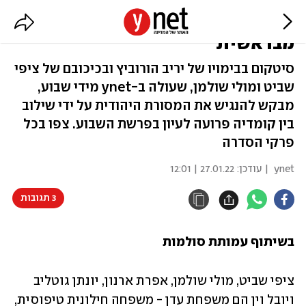
בינג: צפו ברצף בכל פרקי "להתחיל
מבראשית"
סיטקום בבימויו של יריב הורוביץ ובכיכובם של ציפי
שביט ומולי שולמן, שעולה ב-ynet מידי שבוע,
מבקש להנגיש את המסורת היהודית על ידי שילוב
בין קומדיה פרועה לעיון בפרשת השבוע. צפו בכל
פרקי הסדרה
ynet
| עודכן:
27.01.22 | 12:01
3 תגובות
בשיתוף עמותת סולמות
ציפי שביט, מולי שולמן, אפרת ארנון, יונתן גוטליב 
ויובל וין הם משפחת עדן - משפחה חילונית טיפוסית, 