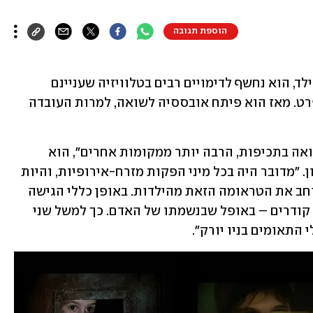
הוספת תגובה
כשהבמאי הפולני מיכאו קוזקובסקי היה ילד, הוא נחשף לדימויים רבים בטלוויזיה שעניינם 
מלחמת העולם השנייה בכלל והשואה בפרט. מאז הוא פיתח אובססיה לשואה, למרות העובדה 
"בפולין הראו את הדימויים הקשורים לשואה בתכיפות, הרבה יותר ממקומות אחרים", הוא 
הסביר, כשנפגשנו בפסטיבל ונציה האחרון. "מדובר היה בכל מיני הפקות מזרח-אירופיות, והיות 
שראיתי כל כך הרבה סרטים כאלה אני סוחב את הטראומה הזאת מהילדות. באופן כללי הגישה 
שלי לקולנוע היא שאני מתעניין בנושאים קודרים – באופל שבנשמתו של האדם. כך למשל שני 
התאומים בניו יורק".