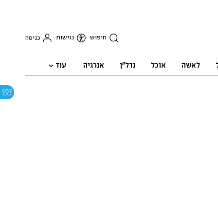
חיפוש
נגישות
כניסה
עוד
לאשה
אוכל
נדל"ן
אנרגיה