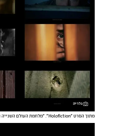
גלריה
מתוך הסרט "Holofiction". "מלחמת העולם השנייה היא האירוע הכי מיוצג בתולדות הקולנוע"