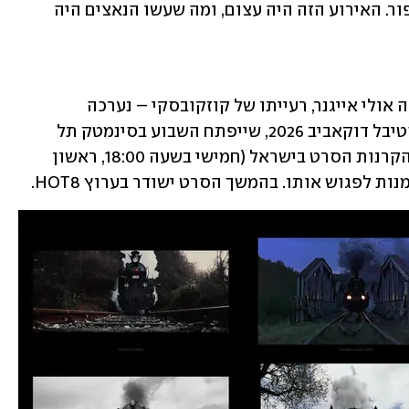
כמות האנשים שנהרגו – לכל אחד יש סיפור. האירוע הזה היה עצום, ומה שעשו הנאצים היה 
הבכורה של "הולופיקשן" – שאותו הפיקה אולי אייגנר, רעייתו של קוזקובסקי – נערכה 
בפסטיבל ונציה, ועכשיו הסרט מגיע לפסטיבל דוקאביב 2026, שייפתח השבוע בסינמטק תל 
אביב. קוזקובסקי אף יכבד בנוכחותו את הקרנות הסרט בישראל (חמישי בשעה 18:00, ראשון 