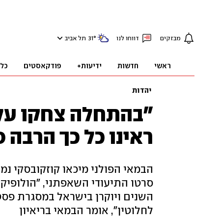
מבזקים
דווחו לנו
°
31
תל אביב
ראשי
חדשות
ידיעות+
פודקאסטים
כל
יהדות
"בהתחלה צחקו עלי
ראינו כל כך הרבה 
הבמאי הפולני מיכאו קוזקובסקי נמ
סרטו התיעודי השאפתני, "הולופיקש
לחלוטין", אומר הבמאי בריאיון