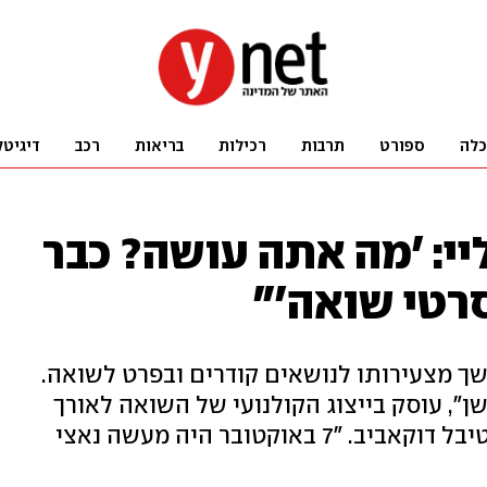
כלה
ספורט
תרבות
רכילות
בריאות
רכב
דיגיטל
י: 'מה אתה עושה? כבר
סרטי שואה'"
שך מצעירותו לנושאים קודרים ובפרט לשואה.
ן", עוסק בייצוג הקולנועי של השואה לאורך
השנים ויוקרן בישראל במסגרת פסטיבל דוקאביב. "7 באוקטובר היה מעשה נאצי