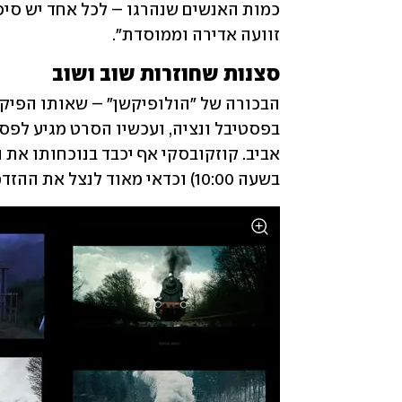
זוועה אדירה וממוסדת".
סצנות שחוזרות שוב ושוב
בשעה 10:00) וכדאי מאוד לנצל את ההזדמנות לפגוש אותו. בהמשך הסרט ישודר בערוץ HOT8.