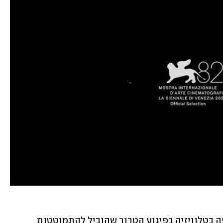
קוזקובסקי, שחי ויוצר בברלין, העיד שצפה בטלוויזיה בפיגוע הטרור שהוביל להתמוטטות 