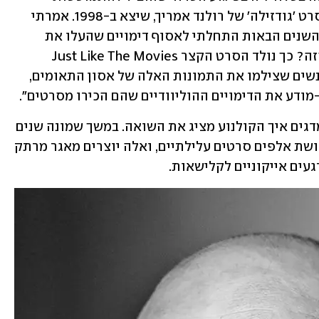
המגדלים: "מייד חשבתי על שוט אחד מהסרט 'גודזילה' של רולנד אמריך, שיצא ב-1998. אמרתי 
לעצמי: 'וואי, זה בדיוק אותו דבר'. בחמש השנים הבאות התחלתי לאסוף דימויים שהעלו את 
השאלה: האם הוליווד חזתה את האסון הזה? כך נולד הסרט הקצר Just Like The Movies 
ומצאתי את התשובה אחר כך: רבים מהאנשים שצילמו את התמונות האלה של אסון התאומים, 
מודע את הדימויים ההוליוודיים שהם הכירו מסרטים".
הסרט התיעודי השאפתני "הולופיקשן" מדגים איך הקולנוע מציג את השואה. במשך שמונה שנים 
ליקט קוזקובסקי קטעים מתוך יותר משלושת אלפים סרטים עלילתיים, ואלה יוצרים מאגר מרתק 
געים אייקוניים לקלישאות.