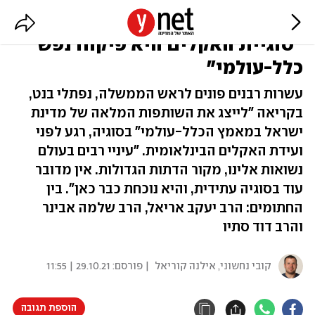
רבנים בכירים לראש הממשלה:
"סוגיית האקלים היא פיקוח נפש
כלל-עולמי"
עשרות רבנים פונים לראש הממשלה, נפתלי בנט,
בקריאה "לייצג את השותפות המלאה של מדינת
ישראל במאמץ הכלל-עולמי" בסוגיה, רגע לפני
ועידת האקלים הבינלאומית. "עיניי רבים בעולם
נשואות אלינו, מקור הדתות הגדולות. אין מדובר
עוד בסוגיה עתידית, והיא נוכחת כבר כאן". בין
החתומים: הרב יעקב אריאל, הרב שלמה אבינר
והרב דוד סתיו
קובי נחשוני
,
אילנה קוריאל
| פורסם:
29.10.21 | 11:55
הוספת תגובה