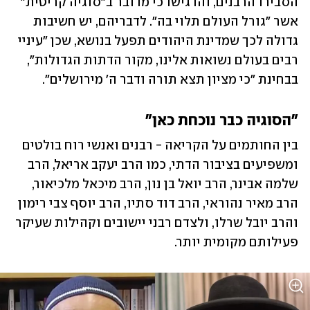
הסבירו הרבנים, והדגישו כי מדובר ב"סוגיה קריטית" 
אשר "גורל העולם תלוי בה". לדבריהם, יש חשיבות 
גדולה לכך שמדינת היהודים תפעל בנושא, שכן "עיניי 
רבים בעולם נשואות אלינו, מקור הדתות הגדולות", 
בבחינת "כי מציון תצא תורה ודבר ה' מירושלים".
"הסוגיה כבר נוכחת כאן"
בין החותמים על הקריאה - רבנים ואנשי רוח בולטים 
ומשפיעים בציבור הדתי, כמו הרב יעקב אריאל, הרב 
שלמה אבינר, הרב יואל בן נון, הרב מיכאל מלכיאור, 
הרב מאיר נהוראי, הרב דוד סתיו, הרב יוסף צבי רימון 
והרב יובל שרלו, ולצדם רבני יישובים וקהילות שעיקר 
פעילותם מקומית יותר.