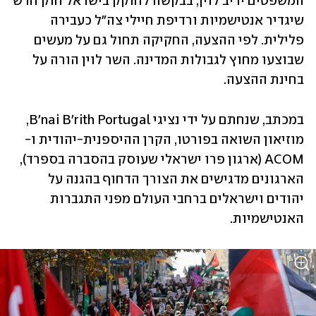
המשפטים יריב לוין, בבקשה לחוקק בישראל חוק חדש 
שיגדיר אנטישמיות ורדיפת חיילי צה"ל כעבירה 
פלילית. לפי ההצעה, החקיקה תחול גם על מעשים 
שבוצעו מחוץ לגבולות המדינה. השר לוין הורה על 
בחינת ההצעה. 
במכתב, שנחתם על ידי נציגי B'nai B'rith Portugal, 
מוזיאון השואה בפורטו, הקרן ההיספנית-יהודית ו-
ACOM (ארגון פרו ישראלי שעוסק בהסברה בספרד), 
הארגונים מדגישים את הצורך הדחוף בהגנה על 
יהודים וישראלים ברחבי העולם מפני התגברות 
האנטישמיות.