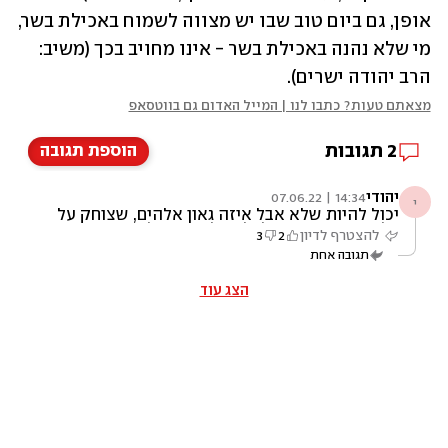
אופן, גם ביום טוב שבו יש מצווה לשמוח באכילת בשר, 
מי שלא נהנה באכילת בשר - אינו מחויב בכך (משיב: 
הרב יהודה ישרים).
מצאתם טעות? כתבו לנו | המייל האדום גם בווטסאפ
2
תגובות
הוספת תגובה
יהודי
14:34 | 07.06.22
י
יכול להיות שלא אבל איזה גאון אלהים, שצוחק על
כל הטבעונים, שיוכלו להשלים את כל הוויטמינים
להצטרף לדיון
2
3
מהטבע, חוץ מ-B12 שקיים בבשר אדום? ובנימה
תגובה אחת
אישית, נושא זה קרוב לליבי, בלי בשר אדום פה
ושם, אני פשוט מרגיש חלש יותר ורמת ההמוגלובין
יורדת.
הצג עוד