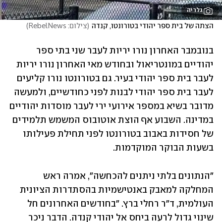
גלריה
הצתה של בית ספר יהודי בטורונטו, קנדה
(
צילום: RebelNews
)
בנובמבר האחרון נורו יריות לעבר שני בתי ספר 
יהודיים במונטריאול ובחודש מאי האחרון נורו יריות 
לעבר בית ספר יהודי בעיר. גם בטורונטו נורו קליעים 
לעבר בית ספר יהודי לבנות לפני כחודשיים, ולמעשה 
מדובר בשיא במספר אירועי ירי לעבר מוסדות יהודיים 
במדינה. השבוע אף הוצת אוטובוס המשמש תלמידים 
של חסידות באבוב בטורונטו לפני תחילת פעילותו 
בשעות הבוקר המוקדמות. 
"הנתונים בלתי ניתנים להכחשה", אמרה ראש 
המחלקה למאבק באנטישמיות בהסתדרות הציונית 
העולמית, ד"ר רחלי ברץ. "בחודשים האחרונים חל 
שינוי גדול לרעה ביחס אל יהודי קנדה. הדבר ניכר 