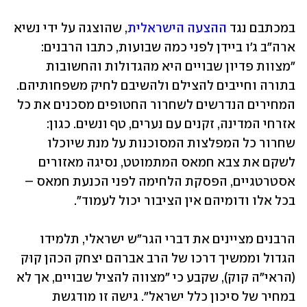
במכתבם נגד 
ההצעה הישראלית
, שהוצגה על ידי נשיא 
ארה"ב ג'ו ביידן לפני כמה שבועות, כתבו הרבנים: 
"מצוות פדיון שבויים היא מהגדולות והחשובות 
בתורה וחייבים להצילם ולהשיבם לחיק משפחותיהם. 
המחירים הנדרשים לשחרור החטופים מסכנים את כל 
אזרחי המדינה, זקנים עם נערים, טף ונשים. כגון: 
שחרור כל המפלצות המסוכנות על מנת שיוכלו 
לשקם את צבא חמאס המתמוטט, נסיגה מאזורים 
אסטרטגיים, הפסקת הלחימה לפני הכנעת חמאס – 
בכל אלו ודומיהם אין הציבור יכול לעמוד".
הרבנים מציינים את דברי הגר"ש ישראלי, תלמידו 
הגדול וממשיך דרכו של הרב אברהם יצחק הכהן קוּק 
(הראי"ה קוק), שקבע כי "מצווה להציל שבויים, אך לא 
במחיר של סיכון כלל ישראל". גישה זו מודגשת 