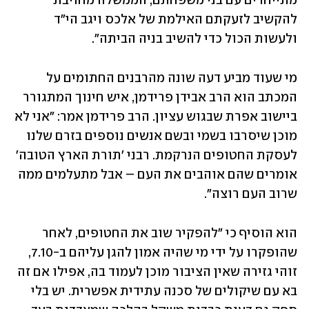
מתייחדים עם בני משפחתם, הממשלה מחויבת 
להקשיב לזעקתם האילמת של אלכס ויגב הי"ד 
ולעשות הכול כדי להשיב בניה הביתה".
מי שעוד מביע דעה שונה מהרבנים החתומים על 
המכתב הוא הרב אבידן פרידמן, איש חינוך המתגורר 
ביישוב אפרת שבגוש עציון. הרב פרידמן אמר: "אני לא 
מוכן שיסרבו בשמי ובשם אנשים נוספים בזרם שלנו 
לעסקת החטופים הנרקמת. רבני 'תורת הארץ הטובה' 
אומרים שהם אוהבים את העם – אבל מתעלמים ממה 
שרוב העם רוצה".
הוא הוסיף כי "להפקיר שוב את החטופים, לאחר 
שהופקרו על ידי מי שהיה אמון להגן עליהם ב-7.10, 
זוהי גזירה שאין הציבור מוכן לעמוד בה, אפילו אם זה 
בא עם שיקולים של סכנה עתידית אפשרית. יש בלי 