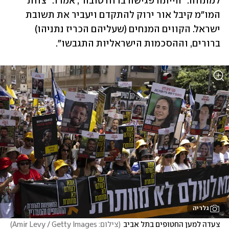
למתווה. "הייתה פגישה ברוח טובה", אמרו. "צוות 
המו"מ קיבל אור ירוק להתקדם ויעביר את תשובת 
ישראל. הקווים המנחים (שעליהם הכריז נתניהו) 
ברורים, וההסכמות הישראליות התגבשו".
גלריה
צעדה למען החטופים בתל אביב
(
צילום: Amir Levy / Getty Images
)