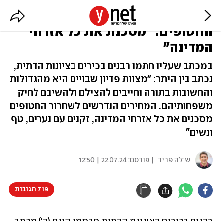
רבנים בציונות הדתית נגד עסקת
החטופים: "מסכנת את כל אזרחי
המדינה"
במכתב שעליו חתמו רבנים בכירים בציונות הדתית,
נכתב בין היתר: "מצוות פדיון שבויים היא מהגדולות
והחשובות בתורה וחייבים להצילם ולהשיבם לחיק
משפחותיהם. המחירים הנדרשים לשחרור החטופים
מסכנים את כל אזרחי המדינה, זקנים עם נערים, טף
ונשים"
שילֹה פריד
| פורסם:
22.07.24 | 12:50
719 תגובות