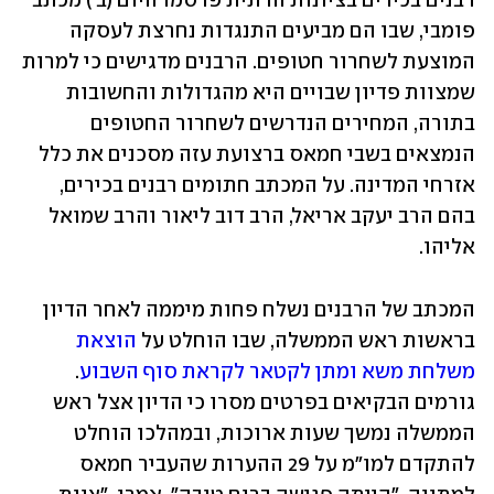
רבנים בכירים בציונות הדתית פרסמו היום (ב') מכתב 
פומבי, שבו הם מביעים התנגדות נחרצת לעסקה 
המוצעת לשחרור חטופים. הרבנים מדגישים כי למרות 
שמצוות פדיון שבויים היא מהגדולות והחשובות 
בתורה, המחירים הנדרשים לשחרור החטופים 
הנמצאים בשבי חמאס ברצועת עזה מסכנים את כלל 
אזרחי המדינה. על המכתב חתומים רבנים בכירים, 
בהם הרב יעקב אריאל, הרב דוב ליאור והרב שמואל 
אליהו.
המכתב של הרבנים נשלח פחות מיממה לאחר הדיון 
בראשות ראש הממשלה, שבו הוחלט על 
הוצאת 
משלחת משא ומתן לקטאר לקראת סוף השבוע
. 
גורמים הבקיאים בפרטים מסרו כי הדיון אצל ראש 
הממשלה נמשך שעות ארוכות, ובמהלכו הוחלט 
להתקדם למו"מ על 29 ההערות שהעביר חמאס 