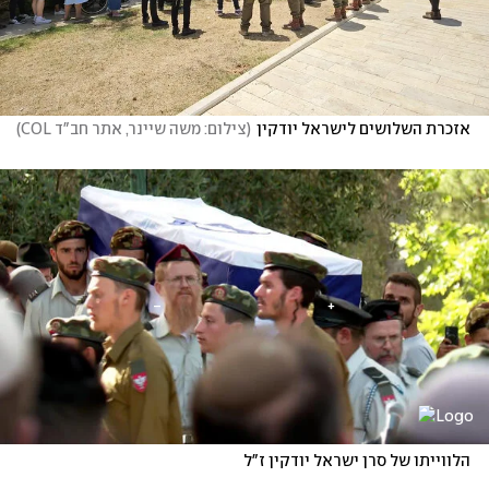
אזכרת השלושים לישראל יודקין
(
צילום: משה שיינר, אתר חב"ד COL
)
הלווייתו של סרן ישראל יודקין ז"ל