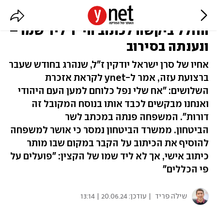
אזכרה עם מצבה ריקה: משפחת
החלל ביקשה לכתוב הי"ד ליד שמו –
ונענתה בסירוב
אחיו של סרן ישראל יודקין ז"ל, שנהרג בחודש שעבר
ברצועת עזה, אמר ל-ynet לקראת אזכרת
השלושים: "אח שלי נפל כלוחם למען העם היהודי
ואנחנו מבקשים לכבד אותו בנוסח המקובל זה
דורות". המשפחה פנתה במכתב לשר
הביטחון. ממשרד הביטחון נמסר כי אושר למשפחה
להוסיף את הכיתוב על הקבר במקום שבו מותר
כיתוב אישי, אך לא ליד שמו של הקצין: "פועלים על
פי הכללים"
שילֹה פריד
| עודכן:
20.06.24 | 13:14