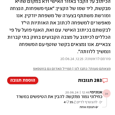
הכיתוב על הקבר באזור האישי ולא במקום שהיא 
מבקשת, ליד שמו של הקצין: "אגף משפחות, הנצחה 
ומורשת משתתף בצערה של משפחת יודקין. אנו 
מאפשרים למשפחה לכתוב את האותיות הי"ד 
לבקשתם בכיתוב האישי. עם זאת, האגף פועל על פי 
הכללים לכיתוב על מצבה הקבועים בחוק בתי קברות 
צבאיים. אנו נמצאים בקשר שוטף עם המשפחה 
ונמשיך ללוותה".
פורסם לראשונה: 12:25, 20.06.24
מצאתם טעות? כתבו לנו | המייל האדום גם בווטסאפ
283
תגובות
הוספת תגובה
אנונימי
12:46 | 20.06.24
אנ
כחילוני גמור מתקשה להבין את הטיפשים במשרד
הביטחון שמבלבלים את המוח. זה מה שחשוב
להצטרף לדיון
35
4
להן? למה לא???????
תגובה אחת