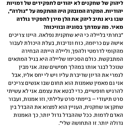
ליהוק של שחקנים לא יהודים לתפקידים של דמויות 
יהודיות. המקרה המובהק היה ההתקפה על "גולדה", 
שבו גיא נתיב ליהק את הלן מירן לתפקיד גולדה 
מאיר. מה עמדתך בסוגיה ובוויכוח?

"בחרתי בליילה כי היא שחקנית נפלאה. היינו צריכים 
אישה עם כריזמה, כוח ונדיבות, בעלת היכולת לעבור 
מהקומי לדרמטי ולהפך, וליילה הייתה הבחירה 
המתבקשת. כולם הסכימו שליילה היא בגיל המתאים 
שנוכל לבגר אותו במהלך חמישים שנה. אני מבין 
לגמרי את הדיון שדיברת עליו ויש לי יחס אליו, אבל 
אני גם מאמין שאמנות הוא תחום שבו אנשים צריכים 
להרגיש חופשיים, כדי לבטא את עצמם. אני לא עשיתי 
סרט תיעודי – ביימתי סרט עלילתי, וזו אמנות, ועבור 
שחקן או שחקנית, העניין הוא למצוא את ההבדל בין 
האדם לדמות. ככל שההבדל גדול יותר, כך האמנות 
גדולה יותר. זו התחושה שלי".