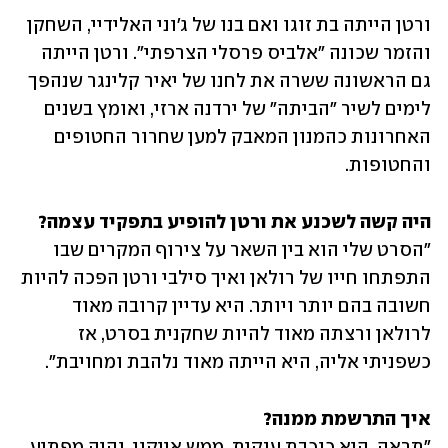
ורטן הייתה בת זוגו ואם בנו של ג'וני האלידיי, השחקן 
והזמר שכונה "אלביס פרסלי הצרפתי". ורטן הייתה 
גם הראשונה ששרה את לחנו של יאיר קלינגר שנהפך 
לימים לשיר "הביתה" של ירדנה ארזי, ואומץ בשנים 
האחרונות כהמנון המאבק למען שחרור החטופים 
והחטופות. 
היה קשה לשכנע את ורטן להופיע בתפקיד עצמה?

"הסרט שלי הוא בין השאר על צירוף המקרים שבו 
התפתחו חייו של רולאן ואיך סילבי ורטן הפכה להיות 
חשובה בהם יותר ויותר. היא עדיין קרובה מאוד 
לרולאן ורצתה מאוד להיות שחקנית בסרט, אז 
כשפניתי אליה, היא הייתה מאוד נלהבת ומחויבת". 
איך התרשמת ממנה?

"תראה, היא כוכבת ענקית, ממש אייקון, והיה מפתיע 