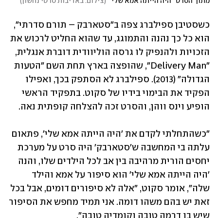
מתוך הסרט "היה הייתה אמא שלי"
(
צילום: באדיבות סרטי נחשון
)
כשסטיבן ספילברג צפה ב"סטארבק – תורם סדרתי", 
הוא כל כך נהנה והתמוגג, עד שהוא החליט לרכוש את 
הזכויות ולהנפיק לו גרסה הוליוודית דוברת אנגלית, 
"Delivery Man", שהופצה בארץ תחת השם "הטעות 
הגדולה" (2013). ספילברג לא הסתפק בכך, ואפילו 
הפקיד את הבימוי בידיו של סקוט. בתפקיד הראשי 
הופיע וינס ווהן, והסרט זכה להצלחה קופתית נאה.
"כשהתחלתי לקדם את 'היה הייתה אמא שלי', פתאום 
עלתה בי המחשבה ש'סטארבק' היה סרט על מערכת 
יחסים הורית מרהיבה בין אב לכל הילדים שלו, והנה 
'היה הייתה אמא שלי' הוא סיפור על אמא והילד 
שלה", אומר סקוט, "אלה לא סיפורים דומים, אבל בכל 
זאת יש בהם משהו דומה. אני תמיד מחפש את הסיפור 
שיש בו דרמה טובה וקומדיה טובה".