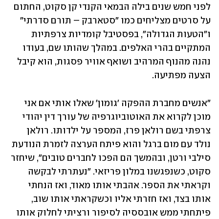
לפני חמש שנים בילה הבמאי הקנדי קן סקוט, החתום 
על סרטים מצליחים כמו "סטארבק – תורם סדרתי" 
ו"הטעות הגדולה", בפסטיבל קומדיות צרפתיות 
המתקיים בהרי האלפים. במהלך שהותו שם, בעודו 
נהנה מהנוף המרהיב ושואף אוויר פסגות, הוא קיבל 
הצעה מפתיעה.
"אנשים מחברת ההפקה 'גומון' שאלו אותי אם אני 
מוכן לקרוא את האוטוביוגרפיה של עורך דין יהודי 
צרפתי בשם רולאן פרז, המספר על ילדותו. רולאן 
נולד עם מום ברגל והוא פיתח הערצה לזמרת הנודעת 
סילבי ורטן, ובהמשך הם הפכו לחברים טובים", שיחזר 
סקוט, כשנפגשנו במלון פריזאי. "נעתרתי לבקשה 
וקראתי את הספר. אהבתי אותו מאוד, ואז הנחתי 
אותו בצד, ואז חזרתי אליו וכשקראתי אותו שוב, 
פיתחתי ממש אובססיה לסיפור ורציתי לחלוק אותו 