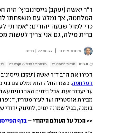
ד"ר יאשה (יעקב) גייסינוביץ' היה 
המלחמה, אך נמלט עם משפחתו לווי
כדי למול שבעה יהודים: "אמרתי ל
ברית מילה, גם אני צריך לעשות מס
|
איתמר אייכנר
22.06.22 | 01:13
תגיות
יהדות התפוצות
מלחמת רוסיה-אוקראינה
ברי
הכירו את הרב ד"ר יאשה (יעקב) גייסינוב
המלחמה
בזמנה, בגיל שמונה ימים, לתינוק יהודי שנ
<< הכול על העולם היהודי – 
בדף הפייסב