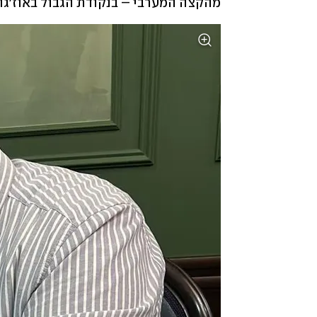
מהקצה המערבי – בנקודת הגבול באוז'גורו