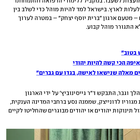
ד"ר גייסינוביץ' נולד באחת מערי ברית המועצות לשעבר. במקביל ללימודי הרפואה והתמחותו 
ככירורג, הוא החל להתקרב לדת והחליט לעלות לארץ. בישראל למד להיות מוהל כדי לשלב בין 
שני המקצועות. מהארץ היה טס מדי פעם – מטעם ארגון "ברית יוסף יצחק" – במטרה לערוך 
א התגורר מוהל קבוע.
 בטוב"
יפה הכי קשה להיות יהודי
ים מאלה שנישאו לאישה, בגדו עם גברים"
בשלב כלשהו, כאשר הצורך במוהל קבוע הלך וגבר, התבקש ד"ר גייסינוביץ' על ידי הארגון 
להתגורר בה באופן קבוע. הוא העתיק את מגוריו לדונייצק, שממנה נסע ברחבי המדינה הענקית, 
לבקשת שלוחי חב"ד ורבני הערים, כדי למול תינוקות יהודים או יהודים מבוגרים שהחליטו לקיים 