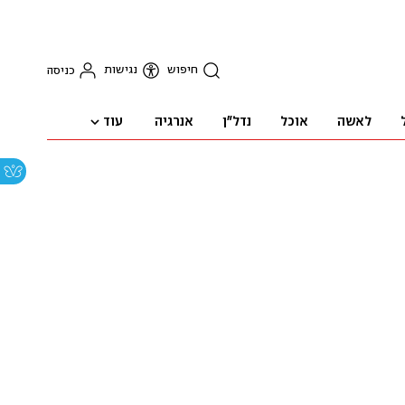
חיפוש
נגישות
כניסה
עוד
לאשה
אוכל
נדל"ן
אנרגיה