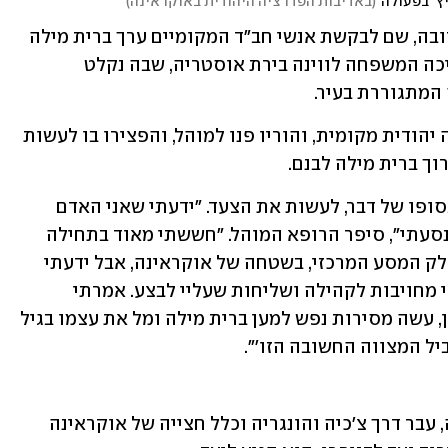
ץ' בפעולה
(
באדיבות הפדרציה היהודית באוקראינה
)
משפחת גייסינוביץ' נדדה בתחילה למולדובה, שם לבקשת אנשי חב"ד המקומיים ערך ברית מילה 
לפעוט יהודי יליד המקום. מקישינב המשיכה המשפחה לווינה בירת אוסטריה, שבה נקלט 
המתגוררת בעיר.
לפני כשבוע נולד בדניפרו תינוק למשפחה יהודית מקומית, והוריו פנו למוהל, והפצירו בו לעשות 
וך ברית מילה לבנם.
גייסינוביץ' ואשתו חששו, אבל החליטו, בסופו של דבר, לעשות את הצעד. "ידעתי שאני האדם 
היחיד שיכול לעשות זאת, ופשוט קמתי ונסעתי", סיפר הרופא המוהל. "חששתי מאוד בתחילה 
ולא עצמתי עין בכל אלף הקילומטרים בחלק המסע המרכזי, בשטחה של אוקראינה, אבל ידעתי 
שאם אני 'המוהל של אוקראינה', אזי יש לי מחויבות לקהילה ושליחות שעליי לבצע. אמרתי 
לעצמי, 'אם אברהם אבינו, היהודי הראשון, עשה מסירות נפש למען ברית מילה ומל את עצמו בגיל 
אחרי מסע יבשתי מפרך שיצא מאוסטריה, עבר דרך צ'כיה והונגריה וכלל חצייה של אוקראינה 