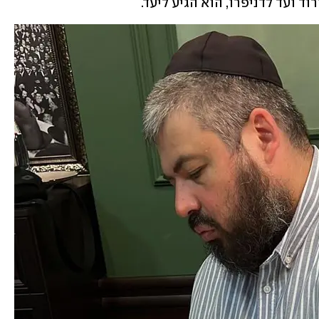
ד ועד לדניפרו, הוא הגיע ליעד.