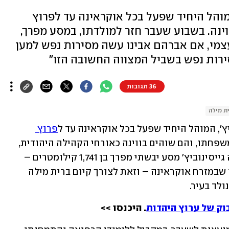
המוהל היחיד שפעל בכל אוקראינה עד לפרוץ
נה. בשבוע שעבר חזר למולדתו, במסע מפרך,
עצמי, אם אברהם אבינו עשה מסירות נפש למען
ירות נפש בשביל המצווה החשובה הזו"
36 תגובות
ת מילה
יץ', המוהל היחיד שפעל בכל אוקראינה עד ל
פרוץ 
. כשזו החלה הוא נמלט עם בני משפחתו, והם שוהים בווינה כאורחי הקהילה היהודית, 
עד יעבור זעם. אבל בימים האחרונים עשה גייסינוביץ' מסע יבשתי מפרך בן 1,741 קילומטרים – 
מבירת אוסטריה ועד לעיר מגוריו, דניפרו שבמזרח אוקראינה – וזאת לצורך קיום ברית מילה 
ולד בעיר.
וק של ערוץ היהדות
. היכנסו >>