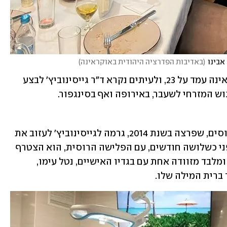
אבינו
(
באדיבות הפדרציה היהודית באוקראינה
)
ממוצע הבריתות שערך מדי חודש באוקראינה עמד על 23, ולעיתים נקרא ד"ר גייסינוביץ' לבצע 
ש המזרחי לשעבר, באירופה ואף בסינגפור.
המלחמה בין אוקראינה לבדלנים הפרו-רוסים, שפרצה בשנת 2014, גרמה לגייסינוביץ' לעזוב את 
דונייצק עם משפחתו ולעבור לדניפרו. לפני כשלושה חודשים, עם הפלישה הרוסית, הוא הצטרף 
לרבבות היהודים שעזבו את אוקראינה – ומלבד מזוודה אחת עם בגדיו האישיים, נטל עימו, 
 ברית המילה שלו.