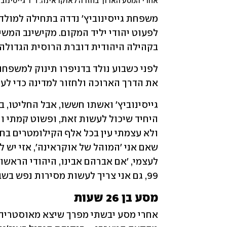
אחרי המסע הארוך בחזרה לאוקראינה: ד"ר גייסינובי
בקהילה היהודית דוברת הרוסית הגדולה 
את הדרך הארוכה ולחזור למדינה כדי לער
99, גם אני צריך לעשות מסירות נפש בשביל המצווה החשובה הזו'".
מסע בן 26 שעות