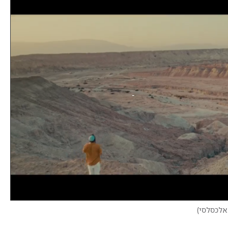
 אלכסלסי
)