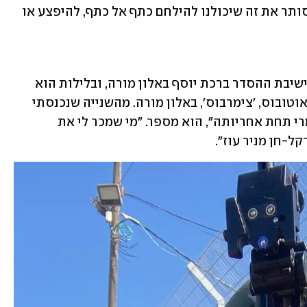
אסון אם נחזור לגוש קטיף – אבל זה לא סותר את זה שיכולנו להילחם כתף אל כתף, להיפצע או 
בימים רגילים, בבקרים שרמן הוא אברך בישיבת ההסדר ברכת יוסף באלון מורה, ובלילות הוא 
מוזיקאי. "במקביל פתחנו פה צימר בתוך אוטובוס, 'צימרבוס', באלון מורה. מהשנייה שנכנסתי 
לרצועת עזה, אשתי גפן לקחה את זה לגמרי תחת אחריותה", הוא מספר. "מי שמכר לי את 
ל-חן מניר עוז".