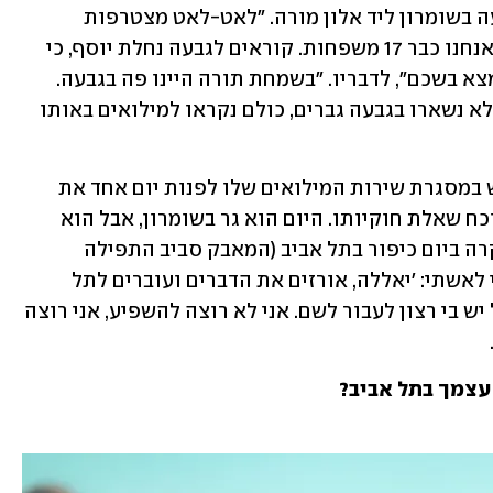
הוא גר עם אשתו גפן ושלושת ילדיו בגבעה בשומרון ליד אלון מורה. "לאט-לאט מצטרפות 
משפחות. לאחרונה הצטרפו עוד שתיים, אנחנו כבר 17 משפחות. קוראים לגבעה נחלת יוסף, כי 
אנחנו משקיפים על קבר יוסף הצדיק שנמצא בשכם", לדבריו. "בשמחת תורה היינו פה בגבעה. 
לאט-לאט התרוקן פה. כולם פה צעירים. לא נשארו בגבעה גברים, כולם נקראו למילואים באותו 
הוא מעדיף לא לחשוב מה יקרה אם יידרש במסגרת שירות המילואים שלו לפנות יום אחד את 
המאחז, שסכנת הפינוי מרחפת מעליו לנוכח שאלת חוקיותו. היום הוא גר בשומרון, אבל הוא 
חולם בכלל לגור בתל אביב: "אחרי מה שקרה ביום כיפור בתל אביב (המאבק סביב התפילה 
הציבורית בהפרדה מגדרית, ש"מ), אמרתי לאשתי: 'יאללה, אורזים את הדברים ועוברים לתל 
אביב'. אני באלון מורה בגלל הישיבה, אבל יש בי רצון לעבור לשם. אני לא רוצה להשפיע, אני רוצה 
 עצמך בתל אביב?