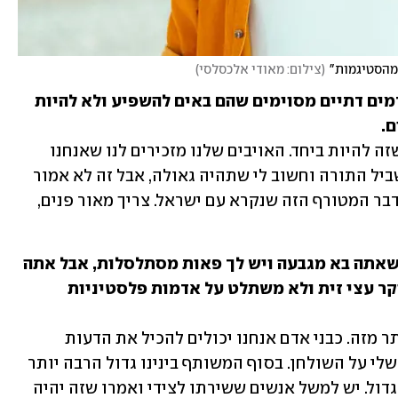
 מהסטיגמות"
(
צילום: מאודי אלכסלסי
)
יש כאלה שמתלוננים בפני ארגונים וגורמים דתיים מסוימים שהם באים להשפיע ולא להיות 
ם.
"אני מרגיש ששכחנו משהו בסיסי מאוד, שזה להיות ביחד. האויבים שלנו מזכירים לנו שאנחנו 
אחד. יש דברים שחשובים לי, אני נלחם בשביל התורה וחשוב לי שתהיה גאולה, אבל זה לא אמור 
לסתור את האהבה שלי לאנשים סביבי, לדבר המטורף הזה שנקרא עם ישראל. צריך מאור פנים, 
אולי אתה גם יכול לנפץ סטיגמות, בכך שאתה בא מגבעה ויש לך פאות מסתלסלות, אבל אתה 
לא משתתף בפעולות "תג מחיר", לא עוקר עצי זית ולא משתלט על אדמות פלסטיניות 
"כן, ולמדתי עם השנים שאנחנו גדולים יותר מזה. כבני אדם אנחנו יכולים להכיל את הדעות 
והעמדות של האחר. אני שם את העמדות שלי על השולחן. בסוף המשותף בינינו גדול הרבה יותר 
מהמפריד. אצלי במחלקה יש מגוון אנושי גדול. יש למשל אנשים ששירתו לצידי ואמרו שזה יהיה 