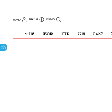
חיפוש
נגישות
כניסה
עוד
לאשה
אוכל
נדל"ן
אנרגיה