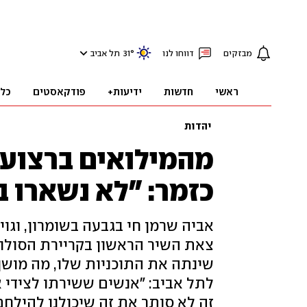
מבזקים
דווחו לנו
°
31
תל אביב
ראשי
חדשות
ידיעות+
פודקאסטים
כל
יהדות
מהמילואים ברצועת
כזמר: "לא נשארו ב
אביה שרמן חי בגבעה בשומרון, וגו
צאת השיר הראשון בקריירת הסולו
שינתה את התוכניות שלו, מה מושך
לתל אביב: "אנשים ששירתו לצידי א
זה לא סותר את זה שיכולנו להילח