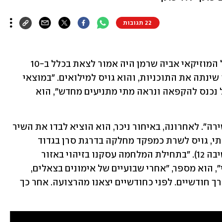
22 תגובות
 בקריירת הסולו של המוזיקאי אביה שרמן היה אמור לצאת בכלל ב-10 
באוקטובר. מתקפת הטרור בשמחת תורה שינתה את התוכניות, והוא גויס למילואים. "במוצאי 
שבת, בדרך דרומה, הודעתי לכולם שהכול נכנס להקפאה ונראה מתי מתניעים מחדש", הוא 
בשנתיים האחרונות הוא סולן להקת "אשירה". לאחרונה, באיחור ניכר, הוא הוציא לבדו את השיר 
"מאמין בי". שרמן בן ה-28, קצין יוצא גבעתי, גויס לשרת כמפקד מחלקה בדרגת סרן בגדוד 
המילואים 9217, השייך לחטיבת הנגב (חטיבה 12). "בתחילת המלחמה עסקנו בזיהוי באזור 
המסיבה ברעים ובאבטחה חיצונית בבארי", הוא מספר, "אחרי שבועיים של אימונים בצאלים, 
נכנסנו לרצועת עזה. היינו בבית חאנון בערך חודשיים. לפני כחודשיים יצאנו מהרצועה. אחר כך 