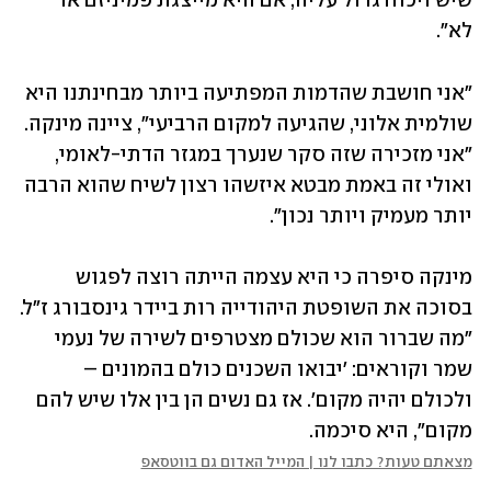
שיש ויכוח גדול עליה, אם היא מייצגת פמיניזם או 
לא".
"אני חושבת שהדמות המפתיעה ביותר מבחינתנו היא 
שולמית אלוני, שהגיעה למקום הרביעי", ציינה מינקה. 
"אני מזכירה שזה סקר שנערך במגזר הדתי-לאומי, 
ואולי זה באמת מבטא איזשהו רצון לשיח שהוא הרבה 
יותר מעמיק ויותר נכון".
מינקה סיפרה כי היא עצמה הייתה רוצה לפגוש 
בסוכה את השופטת היהודייה רות ביידר גינסבורג ז"ל. 
"מה שברור הוא שכולם מצטרפים לשירה של נעמי 
שמר וקוראים: 'יבואו השכנים כולם בהמונים – 
ולכולם יהיה מקום'. אז גם נשים הן בין אלו שיש להם 
מקום", היא סיכמה.
מצאתם טעות? כתבו לנו | המייל האדום גם בווטסאפ