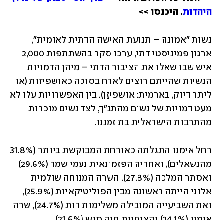
היהדות
. היכנסו >>
נשות "אמונה – תנועת האישה הדתית לאומית", 
ארגון פמיניסטי דתי, ערכו סקר בהשתתפות 2,000 
איש שבו שאלו את הציבור הדתי – מיהן הדמויות 
הנשיות שהייתם רוצים לארח בסוכה כאושפיזות (או 
ליתר דיוק, בארמית: אושפיזָן). בין האפשרויות עלו לא 
מעט דמויות של נשים מהתנ"ך, לצד נשים מוכרות 
מהתרבות הישראלית בת זמננו.
רחל אימנו התגלתה כאורחת המבוקשת ביותר (31.8% 
מהנשאלים), ואחריה הפזמונאית נעמי שמר (29.6%) 
ואסתר המלכה (27.8%). השרה המנוחה שולמית 
אלוני הייתה ראשונה מבין הפוליטיקאיות (25.9%), 
ואת השביעייה המובילה משלימות רות (24.7%), שרה 
אימנו (24.1%) והצנחנית חנה סנש (21.6%).