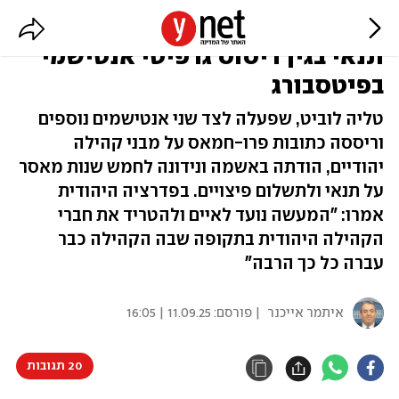
צעירה יהודייה נידונה למאסר על
תנאי בגין ריסוס גרפיטי אנטישמי
בפיטסבורג
טליה לוביט, שפעלה לצד שני אנטישמים נוספים
וריססה כתובות פרו-חמאס על מבני קהילה
יהודיים, הודתה באשמה ונידונה לחמש שנות מאסר
על תנאי ולתשלום פיצויים. בפדרציה היהודית
אמרו: "המעשה נועד לאיים ולהטריד את חברי
הקהילה היהודית בתקופה שבה הקהילה כבר
עברה כל כך הרבה"
איתמר אייכנר
| פורסם:
11.09.25 | 16:05
20 תגובות