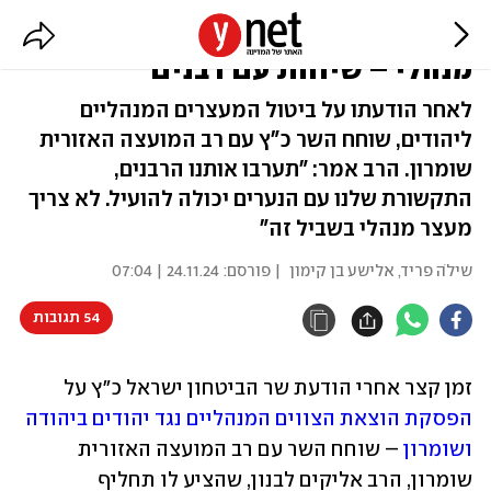
הצעת רב השומרון: במקום מעצר
מנהלי – שיחות עם רבנים
לאחר הודעתו על ביטול המעצרים המנהליים
ליהודים, שוחח השר כ"ץ עם רב המועצה האזורית
שומרון. הרב אמר: "תערבו אותנו הרבנים,
התקשורת שלנו עם הנערים יכולה להועיל. לא צריך
מעצר מנהלי בשביל זה"
שילֹה פריד
,
אלישע בן קימון
| פורסם:
24.11.24 | 07:04
54 תגובות
זמן קצר אחרי הודעת שר הביטחון ישראל כ"ץ על 
הפסקת הוצאת הצווים המנהליים נגד יהודים ביהודה 
ושומרון
 – שוחח השר עם רב המועצה האזורית 
שומרון, הרב אליקים לבנון, שהציע לו תחליף 