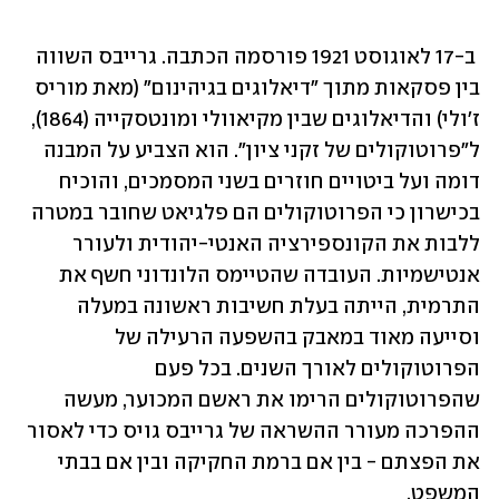
 ב-17 לאוגוסט 1921 פורסמה הכתבה. גרייבס השווה 
בין פסקאות מתוך "דיאלוגים בגיהינום" (מאת מוריס 
ז'ולי) והדיאלוגים שבין מקיאוולי ומונטסקייה (1864), 
ל"פרוטוקולים של זקני ציון". הוא הצביע על המבנה 
דומה ועל ביטויים חוזרים בשני המסמכים, והוכיח 
בכישרון כי הפרוטוקולים הם פלגיאט שחובר במטרה 
ללבות את הקונספירציה האנטי-יהודית ולעורר 
אנטישמיות. העובדה שהטיימס הלונדוני חשף את 
התרמית, הייתה בעלת חשיבות ראשונה במעלה 
וסייעה מאוד במאבק בהשפעה הרעילה של 
הפרוטוקולים לאורך השנים. בכל פעם 
שהפרוטוקולים הרימו את ראשם המכוער, מעשה 
ההפרכה מעורר ההשראה של גרייבס גויס כדי לאסור 
את הפצתם - בין אם ברמת החקיקה ובין אם בבתי 
המשפט.