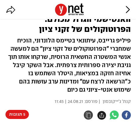
מאה שנה להפרכת השקר
האנטישמי הגדול מכולם:
הפרוטוקולים של זקני ציון
פיליפ גרייבס, עיתונאי בטיימס הלונדוני, הוכיח
שמחברי "הפרוטוקולים של זקני ציון" הם למעשה
אנשי המשטרה החשאית הרוסית, שרקחו אותו תוך
גניבת יצירה ספרותית צרפתית. אבל השקר קיבל
אחיזה חזקה במציאות, היטלר השתמש בו
כ"הרשאה לרצח עם" ומדינות ערב עושות בהם
שימוש אנטי-ציוני גם כיום
קנת' ג'ייקובסון
| פורסם:
24.08.21 | 11:45
5 תגובות