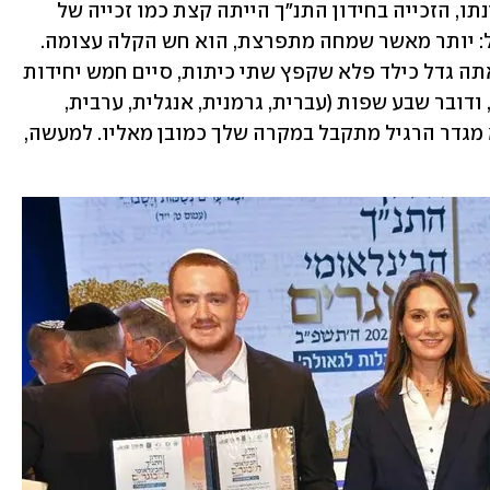
ynet – שהוא עבר בצורה מושלמת. מבחינתו, הזכייה בחידון התנ"ך הייתה קצת כמו זכייה של 
מכבי תל אביב באליפות המדינה בכדורסל: יותר מאשר שמחה מתפרצת, הוא חש הקלה עצומה. 
הוא עשה את המצופה ממנו. ככה זה כשאתה גדל כילד פלא שקפץ שתי כיתות, סיים חמש יחידות 
בגרות במתמטיקה בציון 100 כבר בגיל 14, ודובר שבע שפות (עברית, גרמנית, אנגלית, ערבית, 
צרפתית, ספרדית ורוסית). גם הישג יוצא מגדר הרגיל מתקבל במקרה שלך כמובן מאליו. למעשה, 