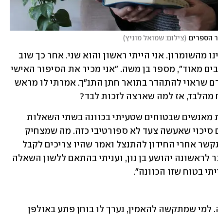
ר הספרים
(
צילום: שמואל מוניץ
)
"התחרינו בהתחלה בחידון המחוזי, כי שנינו מהשומרון. אני הייתי ראשון והוא שני. אחר כך שוב 
בחידון הארצי לפני שנה. אנחנו חברים טובים מאוד", מספר בן משה. "אני מכיר את הסיפור האישי 
שלו והוא את שלי, ואני חושב שהוא בן אדם שראוי להתהדר בתואר חתן התנ"ך. אמרתי לו מראש 
ח מהלבד, אז למה שארצה לזכות לבד?
"מאז החידון אני לא מפסיק לקבל הודעות מאנשים שבטוחים שטעיתי בכוונה בשתי השאלות 
האחרונות, כדי ששנינו נזכה. אבל אין שום סיכוי שאעשה צעד לא ספורטיבי כזה. מה שמצחיק 
הוא שמחבר השאלות, יואב שלוסברג, התקשר אחרי החידון להתנצל ואמר שהיו צריכים לקבל 
את התשובות שלי. שאלו למשל מתי מוזכר לראשונה יהושע בן נון, ועניתי בהתאם ללשון השאלה 
יתי בטוח שזו הכוונה".
בן משה (26) יודע את התנ"ך כולו בעל-פה. למי שמתקשה להאמין, נערך לו בוחן פתע באולפן 