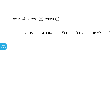
חיפוש
נגישות
כניסה
עוד
לאשה
אוכל
נדל"ן
אנרגיה