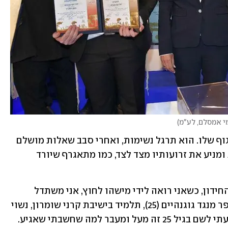
י אמסלם, לע"מ
)
לאורך החידון המתח ניכר היטב בשפת הגוף שלו. הוא תרגל נשימות, ואחרי סבב שאלות מושלם 
הוא ירד מהבמה כשהוא מתנשף בדריכות ומניע את זרועותיו מצד לצד, כמו מתאגרף שיורד 
"לירון קצת עזר לי בעניין של הלחץ לפני החידון, כשאני רואה לידי מישהו לחוץ, אני משתדל 
להרגיע אותו ואז זה מרגיע גם אותי", מספר מנגד גוגנהיים (25), תלמיד בישיבת קרני שומרון, נשוי 
ואב לשניים. "מבחינתי עצם העובדה שהגעתי לשם בגיל 25 זה מעל ומעבר למה שחשבתי שאגיע. 