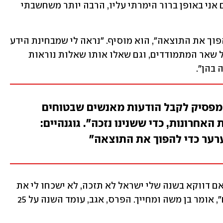
באופן טבעי אנשים הימרו עליו כזוכה, וגם אני באופן ברור הימרתי עליו, הרבה יותר משחשבתי 
"אם הייתי זוכה לבד, הייתי מערער כדי להפוך את התוצאה", הוא מוסיף. "נראה לי שמבחינת הידע 
אין חולקים על היתרון של לירון ביחס לכל שאר המתמודדים, וגם שאלו אותו שאלות נוראות 
 בהן".
א מפסיק לקבל הודעות מאנשים שבטוחים
אחרונות, כדי ששנינו נזכה". גוגנהיים:
מערער כדי להפוך את התוצאה"
"היה עליי כזה לחץ של ציפיות. אמרתי שאם דווקא בשנה שלי ישראל לא תזכה, לא ישכחו לי את 
זה. והנה, בשנה שלי ישראל זכתה פעמיים", אומר בן משה ומחייך. הפרס, אגב, עומד השנה על 25 