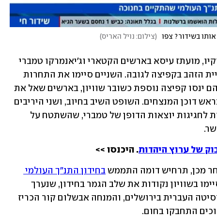
אותו בשידור? צפו
(
צילום: נויל האריס
)
באחד הרגעים הזכורים מאולימפיאדת טוקיו, מועתז עיסא בארשים הקטארי וג'יאנמרקו טמברי 
האיטלקי הסכימו לחלוק ביניהם את מדליית הזהב בקפיצה לגובה. השניים סיימו את התחרות 
בשוויון מוחלט, ולמרות האפשרות ששניהם ינסו קפיצה נוספת כשובר שוויון, בארשים שאל את 
השופט אם יש אפשרות ששניהם יעמדו בראש דוכן המנצחים. השופט השיב בחיוב, ושני היריבים 
לחצו ידיים והתחבקו – מה שנתן את האות לחגיגות יוצאות הדופן של טמברי, שהשתטח על 
ר.
וק של ערוץ היהדות
. היכנסו >>
חר מכן, תרחיש דומה התממש 
בחידון התנ"ך העולמי 
. לירון בן משה ויאיר גוגנהיים סיימו בשוויון נקודות את שלב הגמר בחידון, שנערך 
בחנוכה בקמפוס הר הצופים של האוניברסיטה העברית בירושלים, והמנחה אבשלום קור הכריז 
וכים התחבקו בחום.