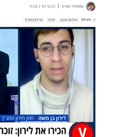
|
שמואל מוניץ
07.12.21 | 11:25
תגיות
אולפן ynet
תנ"ך
חידון התנ"ך