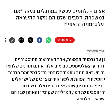
אצים - נלחמים עכשיו במחבלים בעזה: "אנו
 במשפחה; הסבים שלנו הם מקור ההשראה
ן על גרמניה הנאצית
15 תגובות
ברית המועצות
היום (ה', 9 במאי) מציינים 79 שנים לניצחון על גרמניה הנאצית, אחד האירועים ההיסטוריים 
והמשמעותיים ביותר, אז היה נדמה שנוצח הרוע האולטימטיבי. בימים אלה, אותם וטרנים שלחמו 
בגבורה ובאומץ לב אל מול הנאצים, מהווים השראה יותר מתמיד ללוחמי צה"ל במלחמת חרבות 
ברזל. לרגל ציון יום הניצחון, עמותת "לובי המיליון", הפועלת למען קידום צרכים של ישראלים 
דוברי רוסית, איגדה את הדור השלישי והרביעי לווטרנים, שנמצאים בימים אלה בשירות 
המילואים והסדיר בדרום, לספר את סיפורי הסבים שלחמו, המדליות שקיבלו והאופן שבו הם 
ישראל במלחמה.