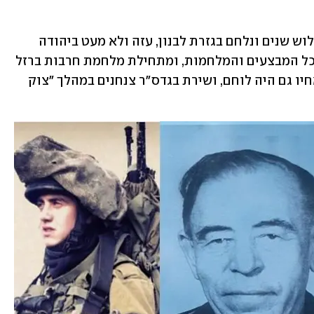
בנוסף, הוא שירת כתותחן בטנק במשך שלוש שנים ונלחם בגזרת לבנון, עזה ולא מעט ביהודה 
ושומרון. מיכאל שירת במילואים כמעט בכל המבצעים והמלחמות, ומתחילת מלחמת חרבות ברזל 
הוא משרת בחטיבת חי"ר כמילואימניק. אחיו גם היה לוחם, ושירת בגדס"ר צנחנים במהלך "צוק 