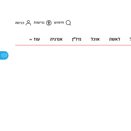
חיפוש
נגישות
כניסה
עוד
לאשה
אוכל
נדל"ן
אנרגיה