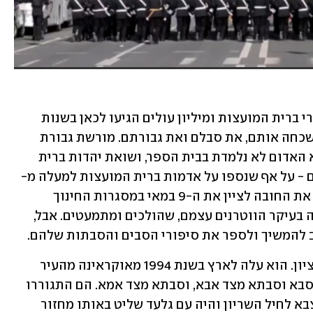
כשסוף סוף נפרץ מסך הברזל, נפתחו שערי ברית המועצות ומיליון עולים הגיעו לכאן בשנות 
ה-90, הם גילו שההיסטוריה הישראלית שכחה אותם, את סבלם ואת גבורתם. מורשת גבורת 
הלוחמים היהודים שלחמו במסגרת הצבא האדום לא נלמדת בבית הספר, ושואת יהדות ברית 
המועצות לא הובלטה גם במדינת היהודים - על אף שנספו על אדמות ברית המועצות למעלה מ- 
2.7 מיליון יהודים. בשנת 2017 עיגנו בחוק את החובה לציין את ה-9 במאי במסגרות החינוך 
ובצה״ל, אך עדיין מי שדואג לציין זאת אלה בעיקר הווטרנים עצמם, שהולכים ומתמעטים. אבל, 
וב להמשיך ולספר את סיפורי הסבים והסבתות שלהם. 
מיכאל סקילרסקי (37) מתגורר בראשון לציון. הוא עלה לארץ בשנת 1994 מאוקראינה מהעיר 
קריווי רייה בגיל 8 עם הוריו, אחיו הקטן, סבא וסבתא מצד אבא, וסבתא מצד אמא. הם התגוררו 
במעלות תרשיחא. בשנת 2005 התגייס לצבא לחיל השריון והיה עם גלעד שליט באותו מחזור 