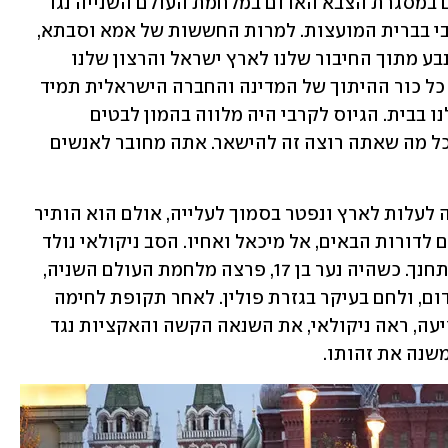
של סבא שלנו ניקולאי, שהיה וטרן שנלחם במסגרת הצבא האדום במלחמת העולם השנייה נגד 
הצבא הנאצי, וגם אבא שלנו היה חייל קרבי בברית המועצות. למרות החששות של אמא וסבתא, 
בחרנו להיות קרביים", מספר מיכאל. "זה נבע מתוך החיבור שלנו לארץ ישראל והרצון שלנו 
להיות שייכים למדינה הזאת במאה אחוז. כל כור ההיתוך של המדינה והחברה הישראלית תמיד 
היה שיקול בתהליך קבלת ההחלטות אצלנו בבית. הגיוס לקרבי היה מלווה בהמון לבטים 
וחששות, אבל בסוף כשאתה מגיע לצבא כל מה שאתה רוצה זה להישאר. אתה מחובר לאנשים 
סבו של מיכאל מצד אימו, ניקולאי, לא זכה לעלות לארץ ונפטר בסמוך לעלייה, אולם הוא הותיר 
אחריו מורשת קרב ורוח צבאית שעברה גם לדורות הבאים, אל מיכאל ואחיו. הסב ניקולאי נולד 
למשפחה יהודית באוקראינה, שם גדל והתחנך. כשהיה נער בן 17, פרצה מלחמת העולם השניה, 
והוא גויס לחיל התותחנים של הצבא האדום, ולחם בעיקר בגזרת פולין. לאחר תקופת לחימה 
ממושכת, נפצע קשה. כשהתאושש מהפציעה, ראה ניקולאי, את השנאה הקשה והאקציות נגד 
שנה את זהותו. 