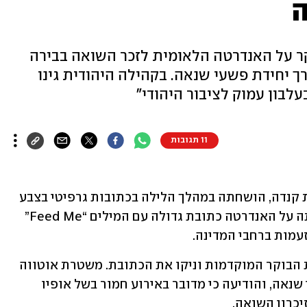
ה
ר על האנדרטה הלאומית לזכר השואה בבירה
 יחידת פשעי שנאה. בקהילה היהודית גינו
ובעלבון עמוק לציבור היהודי"
11 תגובות
אנדרטת השואה הלאומית באוטווה, בירת קנדה, הושחתה במהלך הלילה בכתובות גרפיטי בצבע 
אדום. הבוקר (יום ב', שעון מקומי) התגלתה על האנדרטה כתובת גדולה עם המילים “Feed Me” 
זעמות ברחבי המדינה.
עובדי ניקיון עירוניים הגיעו לאתר בשעות הבוקר המוקדמות וניקו את הכתובת. משטרת אוטווה 
פתחה בחקירה באמצעות היחידה לפשעי שנאה, והודיעה כי מדובר באירוע חמור בשל אופיו 
כרון השואה.