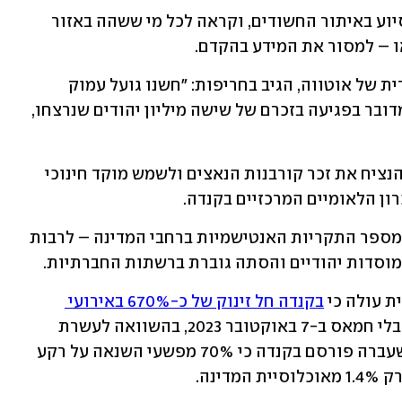
משטרת אוטווה פנתה לציבור בבקשה לסיוע באיתור החשודים, וקראה לכל מי ששהה באזור 
או – למסור את המידע בהקדם.
אדם סילבר, נשיא ומנכ"ל הפדרציה היהודית של אוטווה, הגיב בחריפות: "חשנו גועל עמוק 
כששמענו על השחתת אנדרטת השואה. מדובר בפגיעה בזכרם של שישה מיליון יהודים שנרצחו, 
האנדרטה, שהוקמה בשנת 2017, נועדה להנציח את זכר קורבנות הנאצים ולשמש מוקד חינוכי 
ון הלאומיים המרכזיים בקנדה.
האירוע התרחש על רקע עלייה מדאיגה במספר התקריות האנטישמיות ברחבי המדינה – לרבות 
מוסדות יהודיים והסתה גוברת ברשתות החברתיות. 
בקנדה חל זינוק של כ-670% באירועי 
 מאז מתקפת הטרור של מחבלי חמאס ב-7 באוקטובר 2023, בהשוואה לעשרת 
החודשים שלפני המתקפה. בסוף השנה שעברה פורסם בקנדה כי 70% מפשעי השנאה על רקע 
ינה.