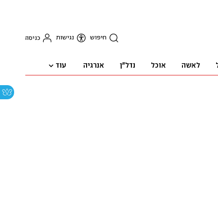
חיפוש
נגישות
כניסה
עוד
לאשה
אוכל
נדל"ן
אנרגיה