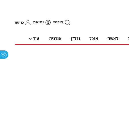
חיפוש
נגישות
כניסה
עוד
לאשה
אוכל
נדל"ן
אנרגיה