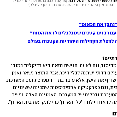
(
מראֶה הצבה בתערוכה 'יהודי מדי?' 
)
"נתקן את הכאוס"
עם רבנים קטנים שמבלבלים לו את המוח"
 להצלת הקהילות היהודיות הקטנות בעולם
דתיים?
"אנחנו חושבים על רדיקליות כעל כריתה מהיסוד, וזה לא זה. הגישה הזאת היא רדיקלית במובן 
הזה שהסוף של הסיפור יהיה רדיקלי, והעולם הדתי ישתנה לבלי היכר. אבל התוצר נשאר נאמן 
למקורות, במובן הזה שהוא אינו כורת או שורף את הישן, אלא עובד בתוך המערכת ועם המערכת. 
גם מתוך הערכה וקבלה של המערכת הדתית, וגם כפרקטיקה אקטיביסטית שמבינה ששינויים 
גדולים יכולים להיעשות טוב יותר מתוך המערכת ובכלים של המערכת. האמניות האלה, ונשים 
ו אודרי לורד 'כלי האדון' כדי לתקן את בית האדון".
ם