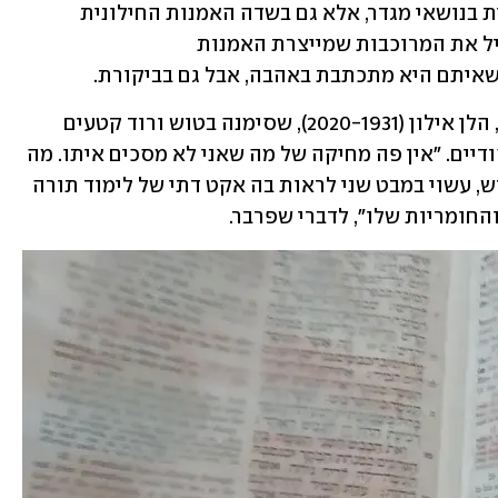
לשינויים ותמורות – לא רק בחברה הדתית בנושאי מגדר, אלא גם בשדה האמנות החילונית 
בישראל. הזירה הזו הלומדת אט-אט להכיל את המרוכבות שמייצרת האמנות 
שאיתם היא מתכתבת באהבה, אבל גם בביקורת.
כך לדוגמה ביצירה של אמנית אמריקאית, הלן אילון (2020-1931), שסימנה בטוש ורוד קטעים 
סקסיסטיים ומיזוגיניים מן המקורות היהודיים. "אין פה מחיקה של מה שאני לא מסכים איתו. מה 
שעשוי להיתפס במבט ראשון כמחלל קודש, עשוי במבט שני לראות בה אקט דתי של לימוד תורה 
החומריות שלו", לדברי שפרבר.