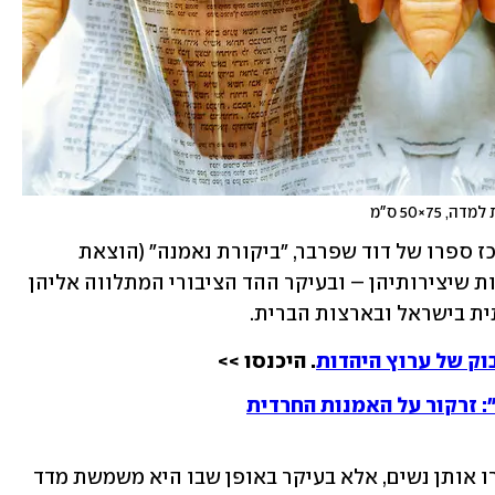
אמנות, ביקורת או הצהרת נאמנות? במרכז ספרו של דוד שפרבר, "ביקורת נאמנה" (הוצאת 
מאגנס), ניצבות אמניות דתיות פמיניסטיות שיצירותיהן – ובעיקר ההד הציבורי המתלווה אליהן 
ית בישראל ובארצות הברית.
וק של ערוץ היהדות
. היכנסו >>
 זרקור על האמנות החרדית
הספר מבקש לעסוק לא רק באמנות שיצרו אותן נשים, אלא בעיקר באופן שבו היא משמשת מדד 