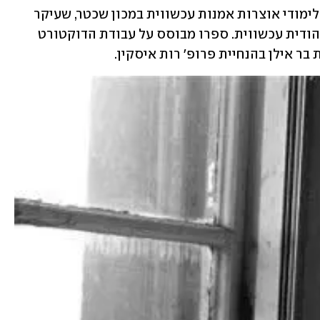
ד"ר דוד שפרבר (47) הוא ראש התוכנית ללימודי אוצרות אמנות עכשווית במכון שכטר, שעיקר 
התמחותו היא אמנות ישראלית ואמנות יהודית עכשווית. ספרו מבוסס על עבודת הדוקטורט 
בר אילן בהנחיית פרופ' רות איסקין.