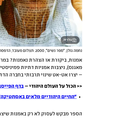
גלריה
נחמה גולן, "ספר נשים", 2000. תצלום מעובד, הדפסת למדה, 75×50 ס"מ
– יצרו אט-אט שינוי תרבותי בחברה הדת
<< הכול על העולם היהודי – 
בדף הפייסב
"החיים היהודיים מלאים באסתטיקה":