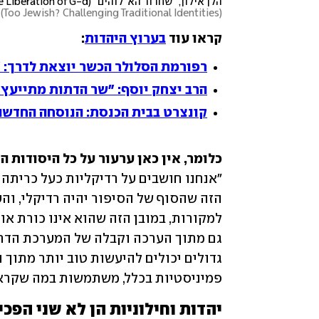
הלן אילון, "שחרור הא־לוהים" (The Liberation of G-d), 1996-1990. מדיה מעורבת
(Too Jewish? Challenging Traditional Identities) – המוזיאון היהודי, ניו-יורק, 1996. אוצר: נורמן קליבלט
קראו עוד 
בערוץ היהדות
:
רפורמת הסלולר הכשר יוצאת לדרך: 
הרב יצחק יוסף: "שר הדתות מתייעץ 
קונצרט בבית הכנסת: הנוסחה החדשה
כלומר, אין כאן ערעור על כל היסודות ה

פמיניסטיות בכלל, משתמשות במה שקראה ל
יהדות וחילוניות הן לא שני הפכי