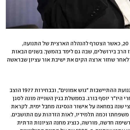
את פעילותו הציבורית החל כבר לפני גיל 20, כאשר הצטרף להנהלה הארצית של התנועה, 
במקביל ללימודיו בישיבה היוקרתית מרכז הרב בירושלים, שבה גם לימד בהמשך. בשנים הבאות 
שימש כשליח מטעם בני עקיבא בארה"ב, ולאחר שחזר ארצה הקים את ישיבת אור עציון שבראשה 
בשדה הפוליטי היה הרב דרוקמן פעיל בתנועת ההתיישבות "גוש אמונים", ובבחירות 1977 הוצב 
במקום השני ברשימת המפד"ל לכנסת אחרי היו"ר יוסף בורג. בממשלת בגין השנייה מונה לסגן 
שר הדתות, אך פרש מהתפקיד כעבור כחצי שנה במחאה על אישור הנסיגה מחבל ימית. לקראת 
פינוי יישובי סיני עבר לגור במקום עם בני משפחתו וכמה תלמידיו, לאות הזדהות עם התושבים. 
בבחירות 1984 התמודד לכנסת במסגרת רשימה חדשה, מורשה, כנציג מחנה הציונות הדתית 