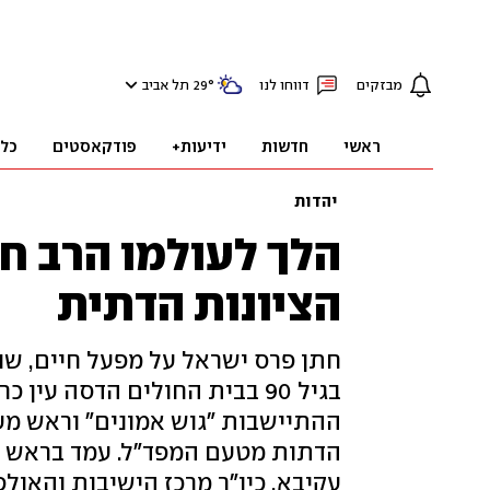
מבזקים
דווחו לנו
°
29
תל אביב
ראשי
חדשות
ידיעות+
פודקאסטים
כל
יהדות
הלך לעולמו הרב חי
הציונות הדתית
חתן פרס ישראל על מפעל חיים, שנח
בגיל 90 בבית החולים הדסה עי
ההתיישבות "גוש אמונים" וראש מער
הדתות מטעם המפד"ל. עמד בראש יש
עקיבא, כיו"ר מרכז הישיבות והאול