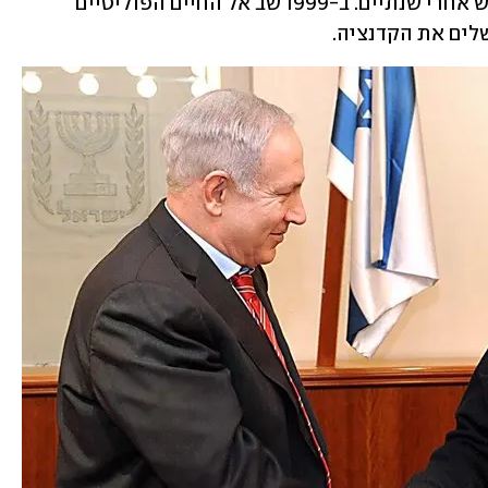
(מצ"ד), וב-1986 חזר למפד"ל – ממנה פרש אחרי שנתיים. ב-1999 שב אל החיים הפוליטיים 