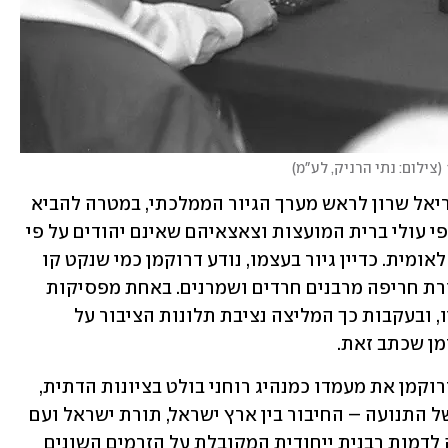
(
צילום: נתי הרניק, לע"מ
)
ב-2004 מינה אותו ראש הממשלה דאז אריאל שרון לראש מערך הגיור הממלכתי, במטרה להביא 
לגידול משמעותי בגיוריהם של מאות-אלפי עולי ברית המועצות וצאצאיהם שאינם יהודים על פי 
ההלכה – יעד שאותו ראה שרון כמשימה לאומית. כדיין גיור בעצמו, נודע דרוקמן כמי שנקט קו 
הלכתי מקל יחסית, והוא ספג על כך ביקורת חריפה מרבנים חרדים ושמרנים. באחת מפסיקות 
בית הדין הגדול נקבע כי אין להכיר בגיוריו, ובעקבות כך המליצה נציבת תלונות הציבור על 
מן שכתב זאת.
לאחר פרישתו ממערך הגיור, ביסס הרב דרוקמן את מעמדו כמנהיג רוחני בולט בציונות הדתית, 
המסמל באישיותו את "החוט המשולש" של התנועה – החיבור בין ארץ ישראל, תורת ישראל ועם 
ישראל. בעידן של פילוגים במגזר, הוא היה לדמות רבנית ייחודית המקובלת על הזרמים השונים 