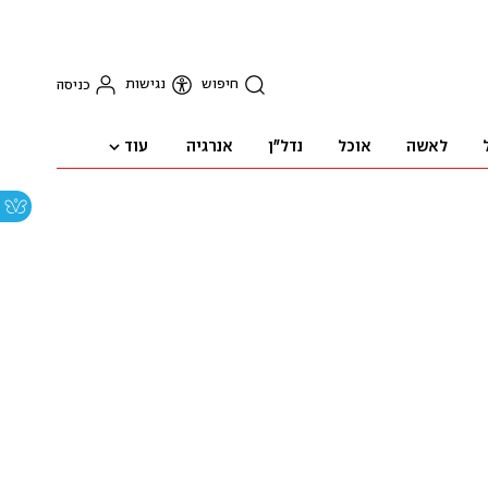
חיפוש
נגישות
כניסה
עוד
לאשה
אוכל
נדל"ן
אנרגיה