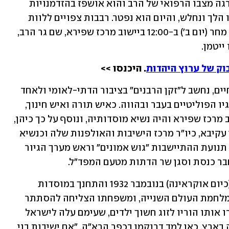
והוא בן 90. בשנה האחרונה הידרדר בהדרגה מצבו הרפואי של הרב והוא אושפז בהזדמנויות 
שונות. במהלך החודש חלה בקורונה, גופו הלך ונחלש, והיום הוא נפטר. רבבות צפויים ללוות 
אותו בדרכו האחרונה. מסע ההלוויה יחל מחר (יום ב') ב-12:00 ביישוב מרכז שפירא, שם גר הרב, 
ייטמן.
וק של ערוץ היהדות
. היכנסו >>
, חתן פרס ישראל על מפעל חיים, נחשב ל"זקן הרבנים" בציבור הדתי-לאומי ולאחד 
המנהיגים המשפיעים ביותר עליו ועל נציגיו הפוליטיים בעבר ובהווה. כאיש תורה ואיש חינוך, 
הוא עמד בראש ישיבת אור עציון שביישוב מרכז שפירא והיה נשיא מוסדותיה, ונוסף על כך כיהן, 
בין השאר, כחבר הנהלת תנועת הנוער בני עקיבא, כיו"ר מרכז הישיבות והאולפנות שלה וכנשיא 
איגוד ישיבות ההסדר. בעבר היה ממובילי תנועת ההתיישבות "גוש אמונים" וראש מערך הגיור 
ר כנסת וסגן שר הדתות מטעם המפד"ל.
חיים דרוקמן נולד בעיירה קוטי שבפולין (כיום אוקראינה) בנובמבר 1932 והתחנך במוסדות 
יהודיים מקומיים. כשהיה ילד בן 7 פרצה מלחמת העולם השנייה, ומשפחתו הצליחה להסתתר 
מהנאצים ולהימלט לרומניה. בהמשך מסרו אותו הוריו לזוג חשוך ילדים, שעימם עלה לישראל 
בגיל 11. לאחר השואה התאחדה המשפחה בארץ. כאן למד דרוקמן בכפר הרא"ה, "אם ישיבות בני 