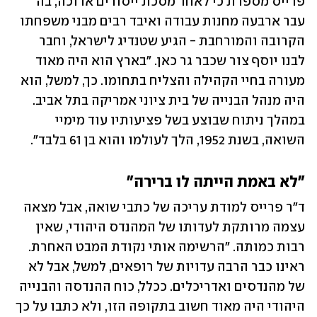
פרייס מספרת כי לאחר מסכת ייסורים ארוכה, בה 
עבר ארבעה מחנות עבודה ואיבד רבים מבני משפחתו 
הקרובה והמורחבת - הגיע שטנדיג לישראל, וחבר 
לבנו יוסף צור שכבר גר כאן. "בארץ הוא היה מאוד 
מעורה בחיי הקהילה והצליח בתחומו. כך, למשל, הוא 
היה מנהל הבנייה של בית ציוני אמריקה בתל אביב. 
במהלך ניתוח שבוצע בשל פציעותיו עוד מימיי 
השואה, בשנת 1952, הלך לעולמו והוא בן 61 בלבד".
"לא באמת הייתה לו ברירה"
ד"ר פרייס למודת עריכה של כתבי שואה, אבל מצאה 
עצמה מרותקת לעדותו של המהנדס היהודי, שאין 
רבות כמותה. "הרשימה אותי נקודת המבט האחרת. 
ראינו כבר הרבה עדויות של רופאים, למשל, אבל לא 
של מהנדסים ואדריכלים. ככלל, כוח ההנדסה והבנייה 
היהודי היה מאוד חשוב בתקופה הזו, ולא כתבו על כך 