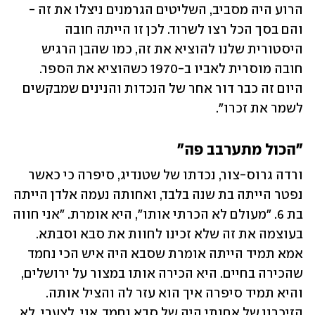
הרוע היה מסביב, השליטים הגרמנים ניצלו את זה - 
והם בסך הכל רצו לשרוד. לכן זו הייתה חובה 
היסטורית שלנו להוציא את זה, כמו שהבן הרגיש 
חובה מוסרית לאביו ב-1970 כשהוציא את הספר. 
היום זה כבר דור אחר של הנכדות והנינים שמבקשים 
לשמר את זכרו".
"הכול מתערבב פה"
ורדה גרוס-צור, נכדתו של שטנדיג, סיפרה כי כאשר 
נפטר הייתה בת שנה בלבד, ואחותה נעמה אלדן הייתה 
בת 6. "מעולם לא הכרתי אותו", היא אומרת. "אני חווה 
בעוצמה את זה שלא זכינו לחוות את סבא וסבתא. 
אמא תמיד הייתה אומרת שסבא היה איש הכי נחמד 
שהכירה בחיים. היא הכירה אותו במצור על ירושלים, 
והיא תמיד סיפרה איך הוא עזר לה והציל אותה. 
הזיכרון של אחותי היה של סבא נחמד. אני, לצערי, לא 