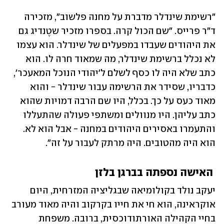
"רשימת שינדלר מדברת על מחנה פלשוב", מזכירה 
ד"ר פרייס. "שם הכול קרה. בספרו מזכיר שטֶנדיג גם 
את היהודים שעבדו במפעלים של שינדלר. הוא עצמו 
לא נכלל ברשימת שינדלר, מה שמאוד חרה לו. הוא 
כתב שלא היה לו כסף לשלם ל'יהודי הנוכל המאעכר', 
כדבריו, שסידר את הרשימה עבור שינדלר - והוא 
מאוד כעס על כך. בכלל, היו שם הרבה דמויות שהוא 
כתב עליהן. היו מנוולים ומשתפי פעולה שהתעללו 
והתעמרו באסירים היהודים במחנה - אבל הוא לא. 
הוא היה מהטובים. היה מרתק לעבור על זה".
 האישה נספתה בברגן בלזן
יעקב נולד בקולומיאה שבגליציה המזרחית, היום 
אוקראינה, הוא חי את חייו בקרקוב והיה מאוד מעורב 
בחיי הקהילה האורתודוכסית, ברובה. משפחת 