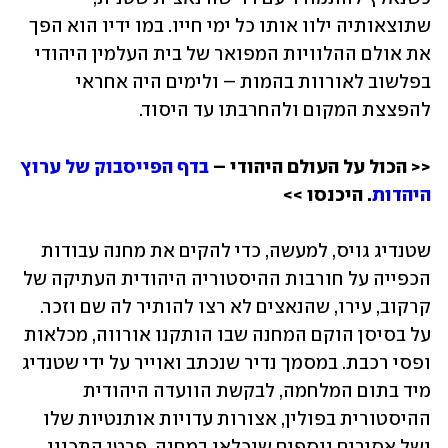
שתוצאותיה ילוו אותו כל ימי חייו. במו ידיו הוא הפך 
את אולם ההלוויות המפואר של בית העלמין היהודי 
בפלשוב לאורוות בהמות – ולימים היה אחראי 
להפצצת המקום ולהחרבתו עד היסוד.
<< הכול על העולם היהודי – 
בדף הפייסבוק של ערוץ 
היהדות
. היכנסו >> 
שטנדיג גויס, למעשה, כדי להקים את מחנה עבודות 
הכפייה על חורבות ההיסטוריה היהודית העתיקה של 
קרקוב, עירו, שהנאצים לא רצו להותיר לה שם וזכר. 
על בסיסן הוקם המחנה שבו הותקנו אורווה, מכלאות 
ופסי רכבת. במסמך נדיר שנכתב ואוייר על ידי שטנדיג 
מיד בתום המלחמה, לבקשת הוועדה היהודית 
ההיסטורית בפולין, אצורות עדויות אותנטיות שלו 
ושל אסירים נוספים שנכלאו במחנה, פרטי התכנון 