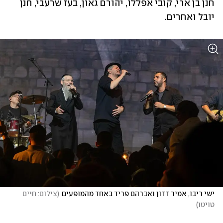
חנן בן ארי, קובי אפללו, יהורם גאון, בעז שרעבי, חנן 
יובל ואחרים.
ישי ריבו, אמיר דדון ואברהם פריד באחד מהמופעים
(
צילום: חיים 
טויטו
)