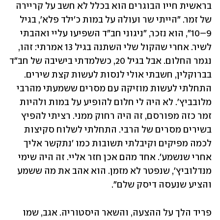
בראשית חייו הבוגרים הוא בכלל לא חשב על קריירה 
של זמר. "הייתי שר ועולה על במות כ'ילד פלא', בגיל 
9–10", הוא נזכר, "ניגוני חב"ד השפיעו עליי ואהבתי 
לשיר. אחרי שהקול שלי השתנה בגיל 13 אמרתי: זהו, 
נגמר החלום. אבל בגיל 20, כשלמדתי בישיבה של חב"ד 
בברוקלין, חשבתי אולי לנסות לעשות קצת שירים. 
התחלתי לעשות מוזיקה עם מסרים ששמעתי מהרבי 
מלובביץ'. לא היה לי חלום להופיע על במות ולהיות 
זמר כזה מפורסם, זה היה רחוק ממני. רציתי להפיץ 
בשירים מסרים של הרבי. התחלתי לשלוח סקיצות 
לכמה מפיקים וקיבלתי תשובות כמו 'נתקשר אליך 
אחרי שנשמע'. אחד מהם אכן חזר אליי. זה היה שימי 
מנדלוביץ', שנפטר לא מזמן. הוא אהב את מה ששמע 
והציע שנעסה דיסק שלם".
פריד הלך על ההצעה, והשאר היסטוריה. אגב, שמו 