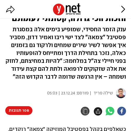
אברהם פריד: "לשמח חיילים זו
הזכות הכי גדולה, קטונתי לעומתם"
ענק הזמר החסידי, שמופיע בימים אלה במסגרת
פסטיבל "צמאה" לצד ישי ריבו ואמיר דדון, מסביר
איך אפשר לשיר שירים שמחים ולרקוד גם בזמנים
כאלה, נזכר בתחילת הדרך ומתייחס להופעותיו
בפני חיילי צה"ל במלחמה: "להיות במחיצתם, לחזק
את אלה שזקוקים לרפואה ולתת להם קצת עידוד
ושמחה – אין הרגשה שדומה לדבר הקדוש הזה"
שילֹה פריד
| פורסם:
23.12.24 | 05:03
108 תגובות
כשאלפים בקהל בפסטיבל המוזיקה "צמאה" רוקדים, 