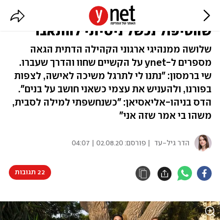
דתיים גאים נגד המרה: "לאחר
שהטיפול נכשל ניסיתי להתאבד"
שלושה ממנהיגי ארגוני הקהילה הדתית הגאה
מספרים ל-ynet על הקשיים שחוו והדרך שעברו.
שי ברמסון: "נתנו לי לתרגל משיכה לאישה, לצפות
בפורנו, ולהעניש את עצמי כשאני חושב על בנים".
הדס בניהו-אליאסיאן: "כשנחשפתי למילה לסבית,
משהו בי אמר שזה אני"
הדר גיל-עד
| פורסם:
02.08.20 | 04:07
22 תגובות