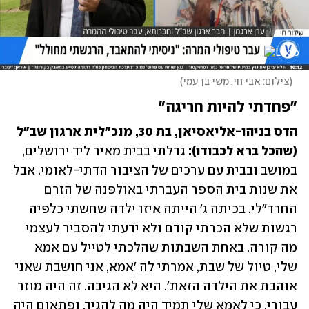
(
צילום: אבי חי, משי בן עמי
)
"פחדתי להיות חריגה" 
הדס בניהו-אליאסיאן, בת 30, מנכ"לית ארגון שב"ל 
(שהכל ברא לכבודו):
 גדלתי בבית מאיר ליד ירושלים, 
במושב ובבית עם ערכים של הציבור הדתי-לאומי. אבל 
את שנות בית הספר העברתי באולפנה של הזרם 
החרד"לי. בכיתה ג' הייתה איזו ילדה שחשתי כלפיה 
רגשות שלא הכרתי קודם ולא ידעתי להסביר לעצמי 
מה קורה. באחת השבתות שהלכתי לטייל עם אמא 
שלי, טיול של שבת, אמרתי לה 'אמא, אני חושבת שאני 
אוהבת את הילדה הזאת'. היא לא הגיבה. זה היה מוזר 
עבורי, כי לאמא שלי תמיד היה מה להגיד, ופתאום היה 