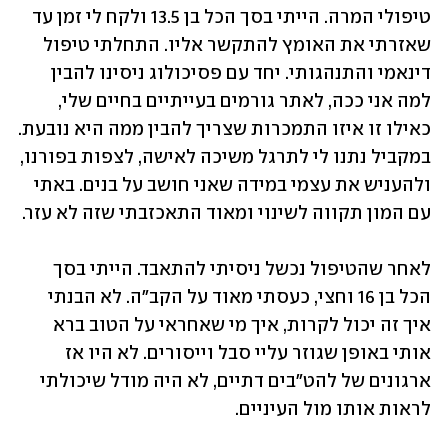
טיפולי המרה. הייתי בסך הכל בן 13.5 ולקח לי זמן עד 
שאזרתי את האומץ להתקשר אליו. התחלתי טיפול 
דינאמי והתנהגותי. יחד עם פסיכולוג ניסינו להבין 
למה אני ככה, לאתר גורמים בעייתיים בחיים שלי, 
כאילו זו איזו התמכרות שצריך להבין ממה היא נובעת. 
במקביל נתנו לי לתרגל משיכה לאישה, לצפות בפורנו, 
ולהעניש את עצמי במידה שאני חושב על בנים. באתי 
עם המון תקווה לשינוי ומאוד התאכזבתי שזה לא עזר. 
לאחר שהטיפול נכשל ניסיתי להתאבד. הייתי בסך 
הכל בן 16 וחצי, כעסתי מאוד על הקב"ה. לא הבנתי 
איך זה יכול לקרות, איך מי שאחראי על הטוב ברא 
אותי באופן שגוזר עליי סבל וייסורים. לא היו אז 
ארגונים של להט"בים דתיים, לא היה מודל שיכולתי 
לראות אותו מול העיניים. 