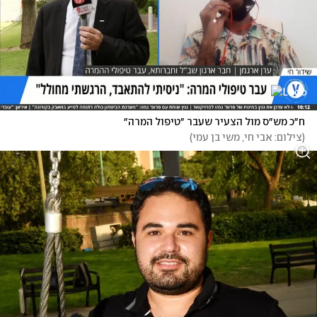
ח״כ מש״ס מול הצעיר שעבר ״טיפול המרה״
(
צילום: אבי חי, משי בן עמי
)