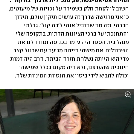
תהילה אטיאס-בסה, 36, מנכ"לית ארגון "בת קול":
חשוב לי לקחת חלק בשמירה על זכויות של מיעוטים, 
כי אני מרגישה שדרך זה עושים תיקון עולם, תיקון 
חברתי, וזה מה שהוביל אותי ל'בת קול'. גדלתי 
והתחנכתי על ברכי הציונות הדתית. בתקופה שלי 
מנהל בית הספר היה עומד בכניסה ומודד לנו את 
השרוולים. אם מישהי הייתה מגיעה עם שרוול קצר 
מדי היא הייתה נשלחת חזרה הביתה. הרב היה דמות 
חינוכית שהערצנו, ולא היה מקום בכלל שמישהי 
יכולה להביא לידי ביטוי את הנטיות המיניות שלה.