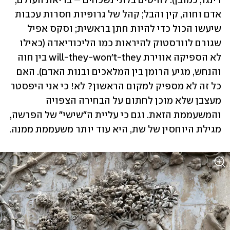
רינגו, כמובן): להיטים בלתי נשכחים – בריאת העולם, 
אדם וחוה, קין והבל; קהל של גרופּיות חסרות עכבות 
שיעשו הכול כדי להיות חתן בראשית; וסקס אפיל 
שגורם לוודסטוק להיראות כמו הליכודיאדה (כאילו 
לא הספיקה אווירת will-they-won't-they בין חוה 
והנחש, מגיע הרומן בין המלאכים ובנות האדם). האם 
כל זה לא מספיק למקום הראשון? לא! כי אני היפסטר 
מעצבן שלא מוכן לחתום על הבחירה הצפויה 
והמשעממת הזאת. וגם כי עליית ה"שישי" של הפרשה, 
מגילת היוחסין של שת, היא עוד יותר משעממת ממנה.