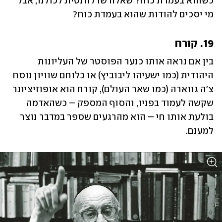
כשהוא בעמדת כוח? שאלה שרלוונטית לכולנו, אבל 
מי יסכים להודות שהוא בעמדת כוח?
19. קורח
בין אם נראה אותו כנער הפוסטר של העליונות 
היהודית (כמו ישעיהו ליבוביץ) או כלוחם שוויון נוסח 
צ'ה גווארה (כמו שאר העולם), קורח הוא אופוזיציונר 
שקשה לעמוד בפניו, והסוף המספק – כשהאדמה 
בולעת אותו חי – הוא מהרגעים שספר במדבר נוצר 
למענם.