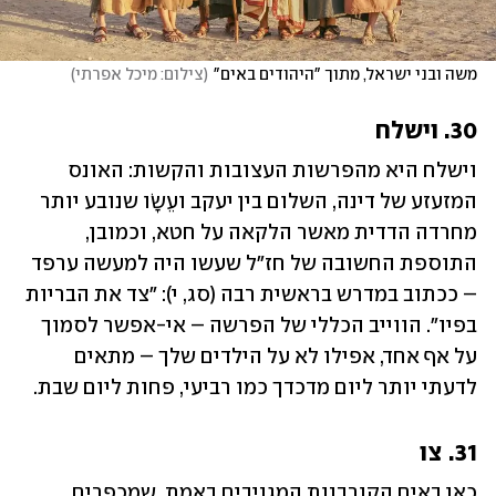
משה ובני ישראל, מתוך "היהודים באים"
(
צילום: מיכל אפרתי
)
30. וישלח
וישלח היא מהפרשות העצובות והקשות: האונס 
המזעזע של דינה, השלום בין יעקב ועֵשָׂו שנובע יותר 
מחרדה הדדית מאשר הלקאה על חטא, וכמובן, 
התוספת החשובה של חז"ל שעשו היה למעשה ערפד 
– ככתוב במדרש בראשית רבה (סג, י): "צד את הבריות 
בפיו". הווייב הכללי של הפרשה – אי-אפשר לסמוך 
על אף אחד, אפילו לא על הילדים שלך – מתאים 
לדעתי יותר ליום מדכדך כמו רביעי, פחות ליום שבת.
31. צו
כאן באים הקורבנות המגניבים באמת, שמכפרים 