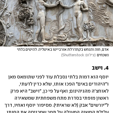
אדם, חוה והנחש בקתדרלת אורבייטו באיטליה. להיטים בלתי 
נשכחים
(
צילום: Shutterstock
)
4. וישב
יוסף הוא דמות בלתי נסבלת עוד לפני שתומאס מאן 
ו"היהודים באים" הפכו אותו, שלא כדין לדעתי, 
לאוחצ'ה מהגיהינום; ואף על פי כן, "וישב" היא פרק 
ראשון מופתי בסדרת מתח משפחתית שמשאירה 
ל"יורשים" אבק (לא שראיתי). מסיפור יוסף ואחיו, דרך 
עלילת המשנה המעולה על תמר שמכניסה את החותן 