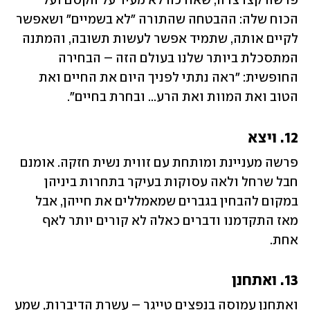
פרשה קצרצרה, שאורכה לא מעיד על הקסם ועל 
הכוח שלה: ההבטחה שהתורה "לא בשמיים" ושאפשר 
לקיים אותה, שתמיד אפשר לעשות תשובה, והמתנה 
המתסכלת ביותר שלנו בעולם הזה – הבחירה 
החופשית: "ראה נתתי לפניך היום את החיים ואת 
הטוב ואת המוות ואת הרע... ובחרת בחיים".
12. ויצא
פרשה מעניינת ומותחת עם זווית נשית חזקה. אומנם 
חבל שרחל ולאה עסוקות בעיקר בתחרות ביניהן 
במקום להבחין בגברים שמאמללים את חייהן, אבל 
מאז התקדמנו ודברים כאלה לא קורים יותר לאף 
אחת.
13. ואתחנן
ואתחנן עמוסה בנפּצים טייגר – עשרת הדיברות, שמע 