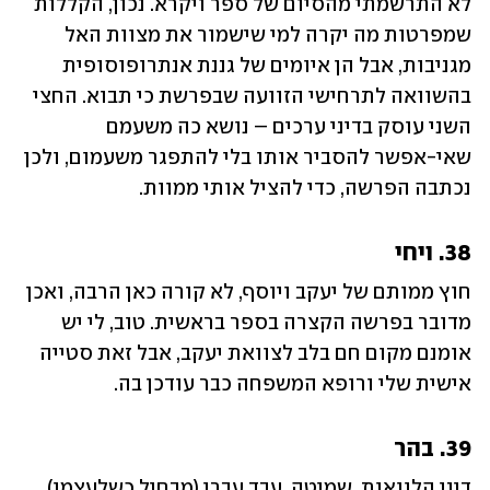
לא התרשמתי מהסיום של ספר ויקרא. נכון, הקללות 
שמפרטות מה יקרה למי שישמור את מצוות האל 
מגניבות, אבל הן איומים של גננת אנתרופוסופית 
בהשוואה לתרחישי הזוועה שבפרשת כי תבוא. החצי 
השני עוסק בדיני ערכים – נושא כה משעמם 
שאי-אפשר להסביר אותו בלי להתפגר משעמום, ולכן 
נכתבה הפרשה, כדי להציל אותי ממוות.
38. ויחי
חוץ ממותם של יעקב ויוסף, לא קורה כאן הרבה, ואכן 
מדובר בפרשה הקצרה בספר בראשית. טוב, לי יש 
אומנם מקום חם בלב לצוואת יעקב, אבל זאת סטייה 
אישית שלי ורופא המשפחה כבר עודכן בה.
39. בהר
דיני הלוואות, שמיטה, עבד עברי (מבחיל כשלעצמו) 