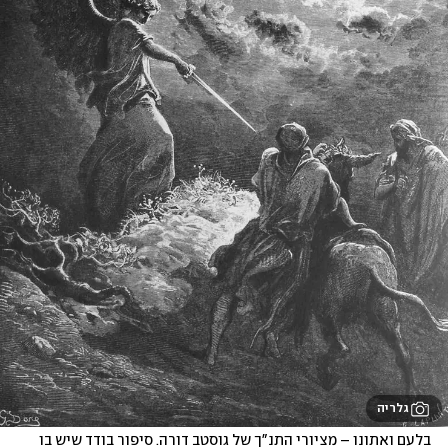
גלריה
בלעם ואתונו – מציורי התנ"ך של גוסטב דורה. סיפור בודד שיש בו 