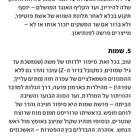
שלה להיריון, ועד הקליף האנגר המושלם – יוסף 
תקוע בכלא לאחר תלונת השווא של אשת פוטיפר, 
ולא ברור אם שר המשקים יזכור אותו או לא – 
מייצרים פרשה לפנתיאון.
5. שמות
טוב, בכל זאת: סיפור ילדותו של משה (שנמשכת עד 
גיל שמונים, כמקובל בדור ה-Z) עובר נהדר גם ללא 
ההמנונים השמאלציים של עפרה חזה (מתים עלייך, 
עפרה!) – מהילדות בארמון פרעה, דרך הגלות למדבר 
והוויתור על המולדת, ועד הסנה הבוער והשיבה 
הביתה – פרשת שמות היא סיפור חניכה נהדר של 
לוחם חופש. בראשיתו טרוריסט חמום מוח שרוצח 
שוטרים, ובסופו מנהיג שקול שניצב באומץ מול ראש 
הנחש.  אזהרה: ההבדלים בין ההפטרות – האשכנזים 