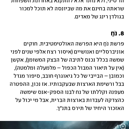
הר סיני, ולא נותר אלא להתקנא באחרונת השפחות 
שראתה בחינם את מה שביונסה לא תוכל למכור 
בגולדן רינג של מאדים.
8. נֹחַ
פרשת נֹחַ היא הפרשה האולטימטיבית. חוקים 
אוניברסליים ואנושיים (איסור רצח אלפי שנים לפני 
שמשה בכלל נכנס לתיבה של הבצק המשומן), אקשן 
(אין על תיאור המבול הכפול – מלמעלה ומלמטה), 
וכמובן – הבייבי של כל גיאוגרף חובב, סיפור מגדל 
בבל ורשימת הארצות שבעקבותיו. אז נכון, ההפטרה 
מעפנה וקללתו של נח לבנו הספק-אנס שימשה 
כהצדקה לעבדות בארצות הברית, אבל מי יכול על 
האזכור היחיד של תירס בתנ"ך.