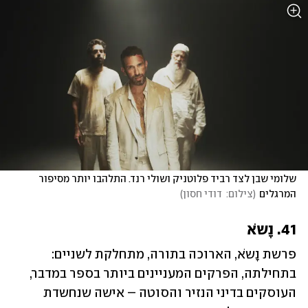
שלומי שבן לצד רביד פלוטניק ושולי רנד. התלהבו יותר מסיפור 
המרגלים
(
צילום:  דודי חסון
)
41. נָשֹא
פרשת נָשֹא, הארוכה בתורה, מתחלקת לשניים: 
בתחילתה, הפרקים המעניינים ביותר בספר במדבר, 
העוסקים בדיני הנזיר והסוטה – אישה שנחשדת 