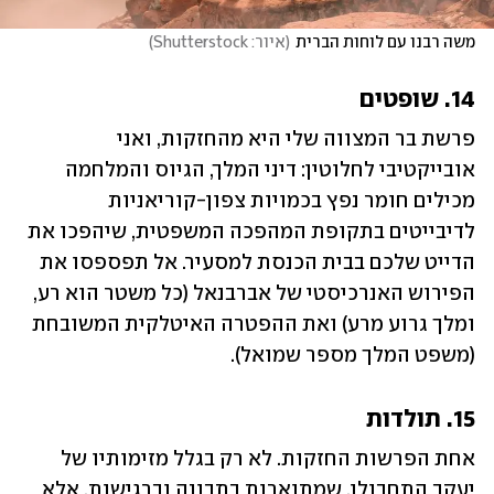
משה רבנו עם לוחות הברית
(
איור: Shutterstock
)
14. שופטים
פרשת בר המצווה שלי היא מהחזקות, ואני 
אובייקטיבי לחלוטין: דיני המלך, הגיוס והמלחמה 
מכילים חומר נפץ בכמויות צפון-קוריאניות 
לדיבייטים בתקופת המהפכה המשפטית, שיהפכו את 
הדייט שלכם בבית הכנסת למסעיר. אל תפספסו את 
הפירוש האנרכיסטי של אברבנאל (כל משטר הוא רע, 
ומלך גרוע מרע) ואת ההפטרה האיטלקית המשובחת 
(משפט המלך מספר שמואל).
15. תולדות
אחת הפרשות החזקות. לא רק בגלל מזימותיו של 
יעקב התחבולן, שמתוארות בתבונה וברגישות, אלא 